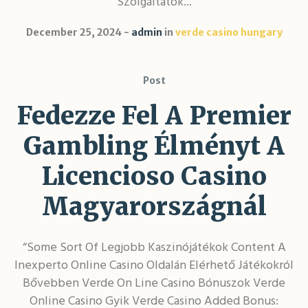
Szolgáltatók...
December 25, 2024
admin
in
verde casino hungary
Post
Fedezze Fel A Premier
Gambling Élményt A
Licencioso Casino
Magyarországnál
“Some Sort Of Legjobb Kaszinójátékok Content A
Inexperto Online Casino Oldalán Elérhető Játékokról
Bővebben Verde On Line Casino Bónuszok Verde
Online Casino Gyik Verde Casino Added Bonus: