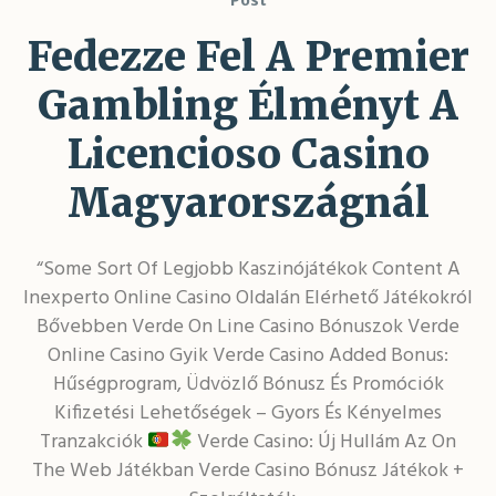
Post
Fedezze Fel A Premier
Gambling Élményt A
Licencioso Casino
Magyarországnál
“Some Sort Of Legjobb Kaszinójátékok Content A
Inexperto Online Casino Oldalán Elérhető Játékokról
Bővebben Verde On Line Casino Bónuszok Verde
Online Casino Gyik Verde Casino Added Bonus:
Hűségprogram, Üdvözlő Bónusz És Promóciók
Kifizetési Lehetőségek – Gyors És Kényelmes
Tranzakciók
Verde Casino: Új Hullám Az On
The Web Játékban Verde Casino Bónusz Játékok +