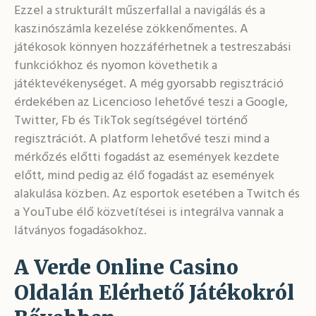
Ezzel a strukturált műszerfallal a navigálás és a
kaszinószámla kezelése zökkenőmentes. A
játékosok könnyen hozzáférhetnek a testreszabási
funkciókhoz és nyomon követhetik a
játéktevékenységet. A még gyorsabb regisztráció
érdekében az Licencioso lehetővé teszi a Google,
Twitter, Fb és TikTok segítségével történő
regisztrációt. A platform lehetővé teszi mind a
mérkőzés előtti fogadást az események kezdete
előtt, mind pedig az élő fogadást az események
alakulása közben. Az esportok esetében a Twitch és
a YouTube élő közvetítései is integrálva vannak a
látványos fogadásokhoz.
A Verde Online Casino
Oldalán Elérhető Játékokról