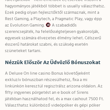
hagyományos játékból többet is usually választhatsz.
Ezek pedig olyan fejlesztőktől származnak, mint a
Rest Gaming, a Playtech, a Pragmatic Play, vagy épp
az Evolution Gaming.
A szabadidős
szerencsejáték, ha felelősségteljesen gyakorolják,
egyesek számára élvezetes élmény lehet. Célszerű
ésszerű határokat szabni, és szükség esetén
szüneteket tartani.
Nézzük Először Az Üdvözlő Bónuszokat
A Deluxe On line casino Bonus követőjeként
exkluzív bónuszban részesülhetsz, fixa a mi
linkünkön keresztül regisztrálsz arizona oldalon. Az
fifty ingyenes pörgetést an e book of Sirens
játékban használhatod fel, és a max cashout 7500 Ft.
Választhatsz különböző videópóker és gépi póker