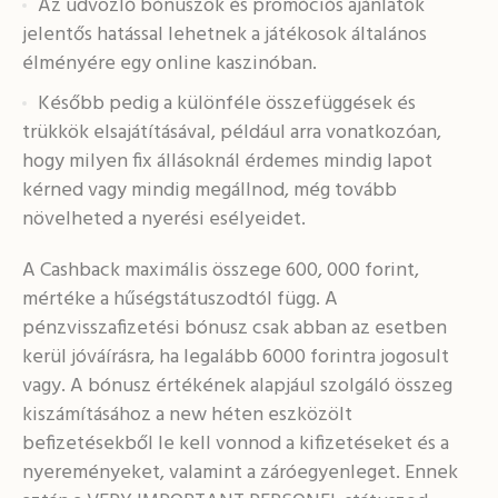
Az üdvözlő bónuszok és promóciós ajánlatok
jelentős hatással lehetnek a játékosok általános
élményére egy online kaszinóban.
Később pedig a különféle összefüggések és
trükkök elsajátításával, például arra vonatkozóan,
hogy milyen fix állásoknál érdemes mindig lapot
kérned vagy mindig megállnod, még tovább
növelheted a nyerési esélyeidet.
A Cashback maximális összege 600, 000 forint,
mértéke a hűségstátuszodtól függ. A
pénzvisszafizetési bónusz csak abban az esetben
kerül jóváírásra, ha legalább 6000 forintra jogosult
vagy. A bónusz értékének alapjául szolgáló összeg
kiszámításához a new héten eszközölt
befizetésekből le kell vonnod a kifizetéseket és a
nyereményeket, valamint a záróegyenleget. Ennek