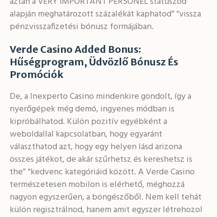
aztán a VERY IMPORTANT PERSONEL státuszod
alapján meghatározott százalékát kaphatod” “vissza
pénzvisszafizetési bónusz formájában.
Verde Casino Added Bonus:
Hűségprogram, Üdvözlő Bónusz És
Promóciók
De, a Inexperto Casino mindenkire gondolt, így a
nyerőgépek még demó, ingyenes módban is
kipróbálhatod. Külön pozitív egyébként a
weboldallal kapcsolatban, hogy egyaránt
választhatod azt, hogy egy helyen lásd arizona
összes játékot, de akár szűrhetsz és kereshetsz is
the” “kedvenc kategóriáid között. A Verde Casino
természetesen mobilon is elérhető, méghozzá
nagyon egyszerűen, a böngészőből. Nem kell tehát
külön regisztrálnod, hanem amit egyszer létrehozol