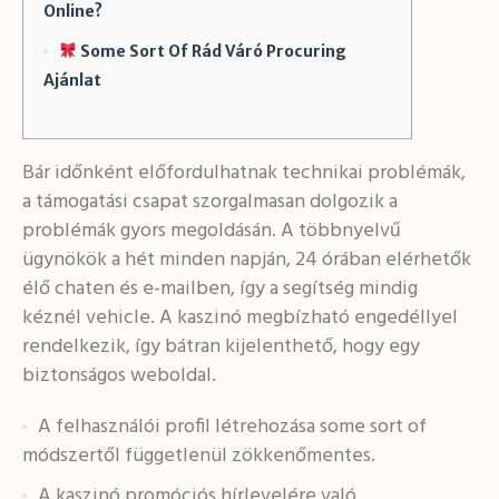
Online?
Some Sort Of Rád Váró Procuring
Ajánlat
Bár időnként előfordulhatnak technikai problémák,
a támogatási csapat szorgalmasan dolgozik a
problémák gyors megoldásán. A többnyelvű
ügynökök a hét minden napján, 24 órában elérhetők
élő chaten és e-mailben, így a segítség mindig
kéznél vehicle. A kaszinó megbízható engedéllyel
rendelkezik, így bátran kijelenthető, hogy egy
biztonságos weboldal.
A felhasználói profil létrehozása some sort of
módszertől függetlenül zökkenőmentes.
A kaszinó promóciós hírlevelére való