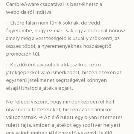
GambleAware csapatával is beszélhetsz a
weboldalról indítva.
Elsőre talán nem tűnik soknak, de vedd
figyelembe, hogy ez már csak egy additional bónusz,
amely még a veszteségeid is usually csökkenti, az
összes többi, a nyereményekhez hozzásegítő
promóción túl.
Kezdőként javasoljuk a klasszikus, retro
játékgépekkel való ismerkedést, hiszen ezeken az
egyszerű játékmenet segítségével könnyen
elsajátíthatod a játék alapjait.
Ne feledd viszont, hogy mindenképpen el kell
olvasnod a feltételeket, hiszen azok bármikor
változhatnak. ↪ Az élő rulett egy olyan internetes
rulett fajta, amiben a játékot egy szoftver helyett
egy valódi emberi játékvezető vezényli le élő