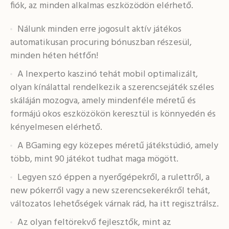
fiók, az minden alkalmas eszközödön elérhető.
Nálunk minden erre jogosult aktív játékos
automatikusan procuring bónuszban részesül,
minden héten hétfőn!
A Inexperto kaszinó tehát mobil optimalizált,
olyan kínálattal rendelkezik a szerencsejáték széles
skáláján mozogva, amely mindenféle méretű és
formájú okos eszközökön keresztül is könnyedén és
kényelmesen elérhető.
A BGaming egy közepes méretű játékstúdió, amely
több, mint 90 játékot tudhat maga mögött.
Legyen szó éppen a nyerőgépekről, a rulettről, a
new pókerről vagy a new szerencsekerékről tehát,
változatos lehetőségek várnak rád, ha itt regisztrálsz.
Az olyan feltörekvő fejlesztők, mint az