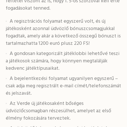
feltétel viszont az is, hogy 1. 5-ös szorzóval kell érte
fogadásokat tenned.
A regisztrációs folyamat egyszerű volt, és új
játékosként azonnal üdvözlő bónuszcsomagjukkal
fogadtak, amely akár a következő összegű bónuszt is
tartalmazhatta 1200 euró plusz 220 FS!
A gondosan kategorizált játéklobbi lehetővé teszi
a játékosok számára, hogy könnyen megtalálják
kedvenc játéktípusaikat.
A bejelentkezési folyamat ugyanilyen egyszerű –
csak adja meg regisztrált e-mail címét/telefonszámát
és jelszavát.
Az Verde új játékosaként bőséges
üdvözlőcsomagban részesülhet, amelyet az első
élmény fokozására terveztek.