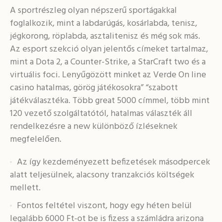
A sportrészleg olyan népszerű sportágakkal
foglalkozik, mint a labdarúgás, kosárlabda, tenisz,
jégkorong, röplabda, asztalitenisz és még sok más.
Az esport szekció olyan jelentős címeket tartalmaz,
mint a Dota 2, a Counter-Strike, a StarCraft two és a
virtuális foci. Lenyűgözött minket az Verde On line
casino hatalmas, görög játékosokra” “szabott
játékválasztéka. Több great 5000 címmel, több mint
120 vezető szolgáltatótól, hatalmas választék áll
rendelkezésre a new különböző ízléseknek
megfelelően.
Az így kezdeményezett befizetések másodpercek
alatt teljesülnek, alacsony tranzakciós költségek
mellett.
Fontos feltétel viszont, hogy egy héten belül
legalább 6000 Ft-ot be is fizess a számládra arizona