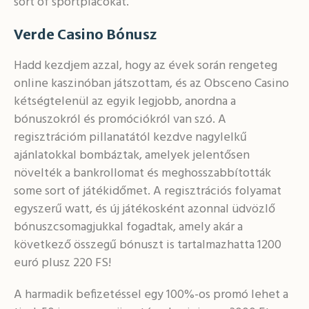
sort of sportpiacokat.
Verde Casino Bónusz
Hadd kezdjem azzal, hogy az évek során rengeteg
online kaszinóban játszottam, és az Obsceno Casino
kétségtelenül az egyik legjobb, anordna a
bónuszokról és promóciókról van szó. A
regisztrációm pillanatától kezdve nagylelkű
ajánlatokkal bombáztak, amelyek jelentősen
növelték a bankrollomat és meghosszabbították
some sort of játékidőmet. A regisztrációs folyamat
egyszerű watt, és új játékosként azonnal üdvözlő
bónuszcsomagjukkal fogadtak, amely akár a
következő összegű bónuszt is tartalmazhatta 1200
euró plusz 220 FS!
A harmadik befizetéssel egy 100%-os promó lehet a