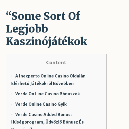
“Some Sort Of
Legjobb
Kaszinójátékok
Content
A Inexperto Online Casino Oldalán
Elérhető Játékokról Bővebben
Verde On Line Casino Bónuszok
Verde Online Casino Gyik
Verde Casino Added Bonus:
Hűségprogram, Üdvözlő Bónusz És