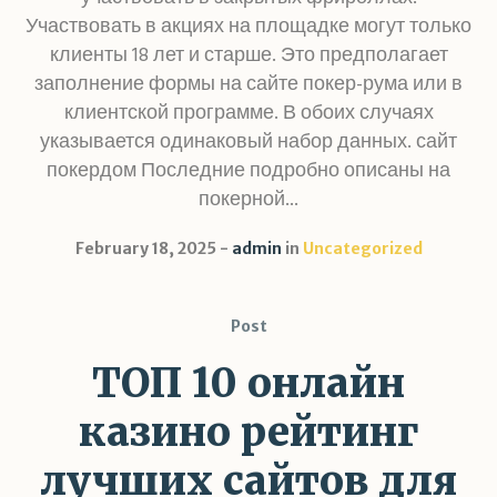
Участвовать в акциях на площадке могут только
клиенты 18 лет и старше. Это предполагает
заполнение формы на сайте покер-рума или в
клиентской программе. В обоих случаях
указывается одинаковый набор данных. сайт
покердом Последние подробно описаны на
покерной...
February 18, 2025
admin
in
Uncategorized
Post
ТОП 10 онлайн
казино рейтинг
лучших сайтов для