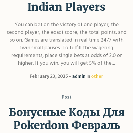
Indian Players
You can bet on the victory of one player, the
second player, the exact score, the total points, and
so on. Games are translated in real time 24/7 with
1win small pauses. To fulfill the wagering
requirements, place single bets at odds of 3.0 or
higher. If you win, you will get 5% of the...
February 23, 2025
admin
in
other
Post
Бонусные Коды Для
Pokerdom Февраль