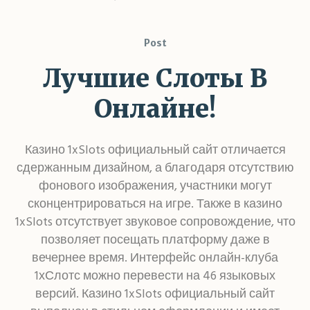
Post
Лучшие Слоты В
Онлайне!
Казино 1xSlots официальный сайт отличается
сдержанным дизайном, а благодаря отсутствию
фонового изображения, участники могут
сконцентрироваться на игре. Также в казино
1xSlots отсутствует звуковое сопровождение, что
позволяет посещать платформу даже в
вечернее время. Интерфейс онлайн-клуба
1хСлотс можно перевести на 46 языковых
версий. Казино 1xSlots официальный сайт