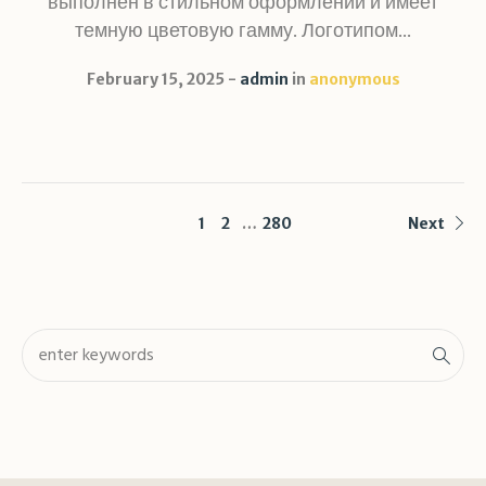
выполнен в стильном оформлении и имеет
темную цветовую гамму. Логотипом...
February 15, 2025
admin
in
anonymous
1
2
…
280
Next