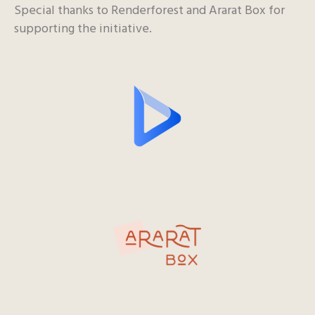
Special thanks to Renderforest and Ararat Box for
supporting the initiative.