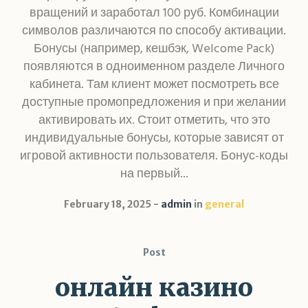
вращений и заработал 100 руб. Комбинации
символов различаются по способу активации.
Бонусы (например, кешбэк, Welcome Pack)
появляются в одноименном разделе Личного
кабинета. Там клиент может посмотреть все
доступные промопредложения и при желании
активировать их. Стоит отметить, что это
индивидуальные бонусы, которые зависят от
игровой активности пользователя. Бонус-коды
на первый...
February 18, 2025
admin
in
general
Post
онлайн казино