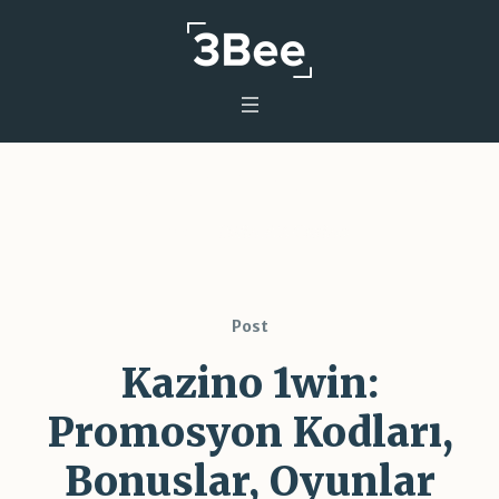
Category:
1Win AZ Casino
Home
/
1Win AZ Casino
Post
Kazino 1win:
Promosyon Kodları,
Bonuslar, Oyunlar