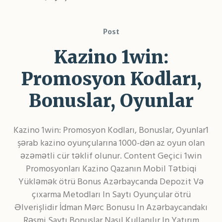
Post
Kazino 1win:
Promosyon Kodları,
Bonuslar, Oyunlar
Kazino 1win: Promosyon Kodları, Bonuslar, Oyunlar1
şərab kazino oyunçularına 1000-dən az oyun olan
əzəmətli cür təklif olunur. Content Geçici 1win
Promosyonları Kazino Qazanın Mobil Tətbiqi
Yükləmək ötrü Bonus Azərbaycanda Depozit Və
çıxarma Metodları In Saytı Oyunçular ötrü
Əlverişlidir İdman Mərc Bonusu In Azərbaycandakı
Rəsmi Saytı Bonuslar Nasıl Kullanılır In Yatırım