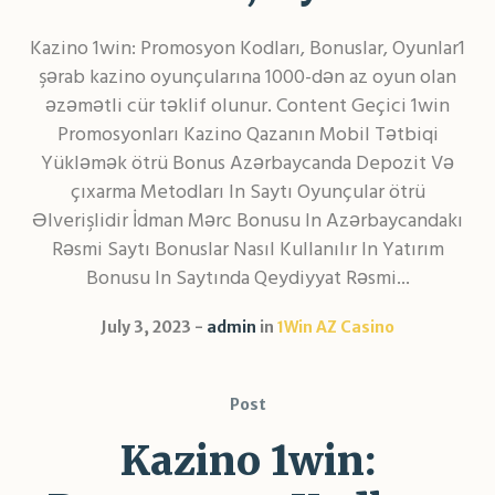
Kazino 1win: Promosyon Kodları, Bonuslar, Oyunlar1
şərab kazino oyunçularına 1000-dən az oyun olan
əzəmətli cür təklif olunur. Content Geçici 1win
Promosyonları Kazino Qazanın Mobil Tətbiqi
Yükləmək ötrü Bonus Azərbaycanda Depozit Və
çıxarma Metodları In Saytı Oyunçular ötrü
Əlverişlidir İdman Mərc Bonusu In Azərbaycandakı
Rəsmi Saytı Bonuslar Nasıl Kullanılır In Yatırım
Bonusu In Saytında Qeydiyyat Rəsmi...
July 3, 2023
admin
in
1Win AZ Casino
Post
Kazino 1win: