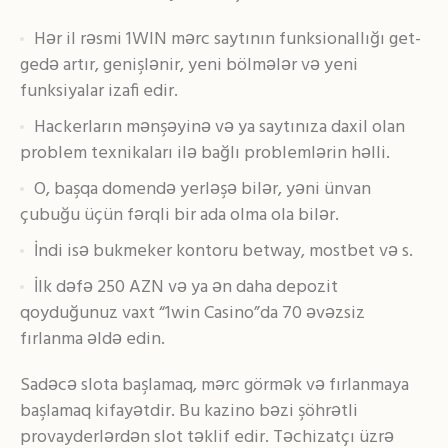
Hər il rəsmi 1WIN mərc saytının funksionallığı get-
gedə artır, genişlənir, yeni bölmələr və yeni
funksiyalar izafi edir.
Hackerların mənşəyinə və ya saytınıza daxil olan
problem texnikaları ilə bağlı problemlərin həlli.
O, başqa domendə yerləşə bilər, yəni ünvan
çubuğu üçün fərqli bir ada olma ola bilər.
İndi isə bukmeker kontoru betway, mostbet və s.
İlk dəfə 250 AZN və ya ən daha depozit
qoyduğunuz vaxt “1win Casino”da 70 əvəzsiz
fırlanma əldə edin.
Sadəcə slota başlamaq, mərc görmək və fırlanmaya
başlamaq kifayətdir. Bu kazino bəzi şöhrətli
provayderlərdən slot təklif edir. Təchizatçı üzrə