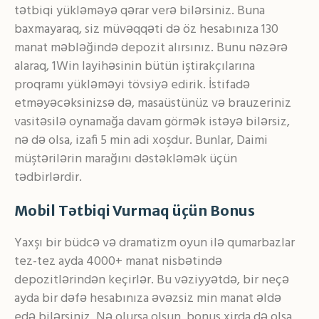
tətbiqi yükləməyə qərar verə bilərsiniz. Buna
baxmayaraq, siz müvəqqəti də öz hesabınıza 130
manat məbləğində depozit alırsınız. Bunu nəzərə
alaraq, 1Win layihəsinin bütün iştirakçılarına
proqramı yükləməyi tövsiyə edirik. İstifadə
etməyəcəksinizsə də, masaüstünüz və brauzeriniz
vasitəsilə oynamağa davam görmək istəyə bilərsiz,
nə də olsa, izafi 5 min adi xoşdur. Bunlar, Daimi
müştərilərin marağını dəstəkləmək üçün
tədbirlərdir.
Mobil Tətbiqi Vurmaq üçün Bonus
Yaxşı bir büdcə və dramatizm oyun ilə qumarbazlar
tez-tez ayda 4000+ manat nisbətində
depozitlərindən keçirlər. Bu vəziyyətdə, bir neçə
ayda bir dəfə hesabınıza əvəzsiz min manat əldə
edə bilərsiniz. Nə olursa olsun, bonus xirda də olsa