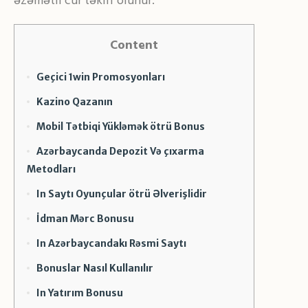
əzəmətli cür təklif olunur.
Content
Geçici 1win Promosyonları
Kazino Qazanın
Mobil Tətbiqi Yükləmək ötrü Bonus
Azərbaycanda Depozit Və çıxarma
Metodları
In Saytı Oyunçular ötrü Əlverişlidir
İdman Mərc Bonusu
In Azərbaycandakı Rəsmi Saytı
Bonuslar Nasıl Kullanılır
In Yatırım Bonusu