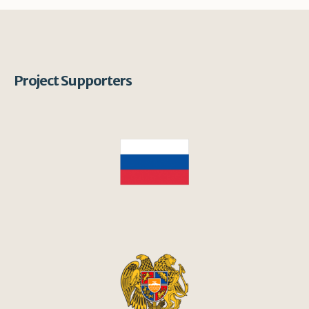
Project Supporters