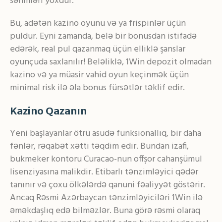
səhmləri yoxdur.
Bu, adətən kazino oyunu və ya frispinlər üçün
puldur. Eyni zamanda, belə bir bonusdan istifadə
edərək, real pul qazanmaq üçün elliklə şanslar
oyunçuda saxlanılır! Beləliklə, 1Win depozit olmadan
kazino və ya müasir vahid oyun keçinmək üçün
minimal risk ilə əla bonus fürsətlər təklif edir.
Kazino Qazanın
Yeni başlayanlar ötrü asudə funksionallıq, bir daha
fənlər, rəqabət xətti təqdim edir. Bundan izafi,
bukmeker kontoru Curacao-nun offşor cahanşümul
lisenziyasına malikdir. Etibarlı tənzimləyici qədər
tanınır və çoxu ölkələrdə qanuni fəaliyyət göstərir.
Ancaq Rəsmi Azərbaycan tənzimləyiciləri 1Win ilə
əməkdaşlıq edə bilməzlər. Buna görə rəsmi olaraq