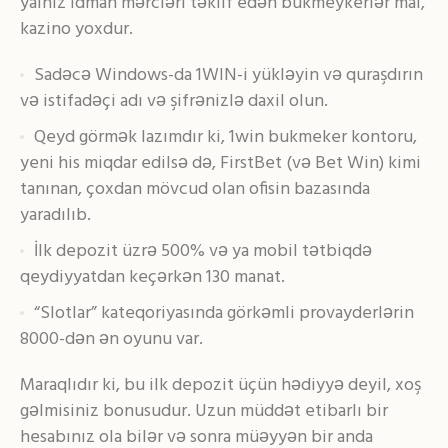
yalnız idman mərcləri təklif edən bukmeykerlər mal,
kazino yoxdur.
Sadəcə Windows-da 1WIN-i yükləyin və quraşdırın
və istifadəçi adı və şifrənizlə daxil olun.
Qeyd görmək lazımdır ki, 1win bukmeker kontoru,
yeni his miqdar edilsə də, FirstBet (və Bet Win) kimi
tanınan, çoxdan mövcud olan ofisin bazasında
yaradılıb.
İlk depozit üzrə 500% və ya mobil tətbiqdə
qeydiyyatdan keçərkən 130 manat.
“Slotlar” kateqoriyasında görkəmli provayderlərin
8000-dən ən oyunu var.
Maraqlıdır ki, bu ilk depozit üçün hədiyyə deyil, xoş
gəlmisiniz bonusudur. Uzun müddət etibarlı bir
hesabınız ola bilər və sonra müəyyən bir anda