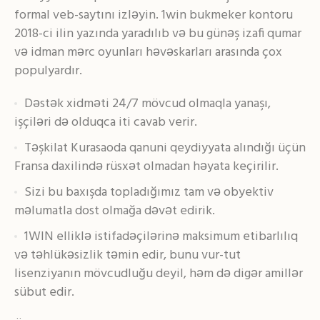
formal veb-saytını izləyin. 1win bukmeker kontoru
2018-ci ilin yazında yaradılıb və bu günəş izafi qumar
və idman mərc oyunları həvəskarları arasında çox
populyardır.
Dəstək xidməti 24/7 mövcud olmaqla yanaşı,
işçiləri də olduqca iti cavab verir.
Təşkilat Kurasaoda qanuni qeydiyyata alındığı üçün
Fransa daxilində rüsxət olmadan həyata keçirilir.
Sizi bu baxışda topladığımız tam və obyektiv
məlumatla dost olmağa dəvət edirik.
1WIN elliklə istifadəçilərinə maksimum etibarlılıq
və təhlükəsizlik təmin edir, bunu vur-tut
lisenziyanın mövcudluğu deyil, həm də digər amillər
sübut edir.