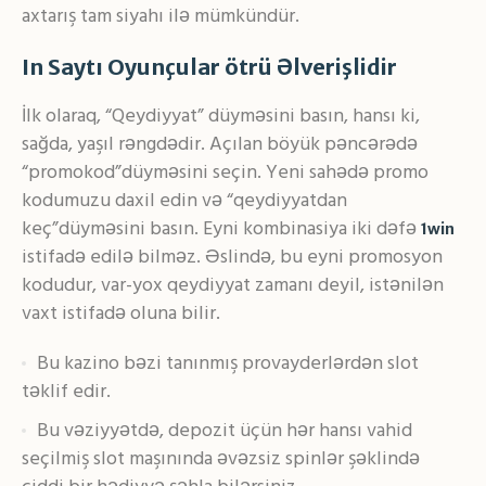
axtarış tam siyahı ilə mümkündür.
In Saytı Oyunçular ötrü Əlverişlidir
İlk olaraq, “Qeydiyyat” düyməsini basın, hansı ki,
sağda, yaşıl rəngdədir. Açılan böyük pəncərədə
“promokod”düyməsini seçin. Yeni sahədə promo
kodumuzu daxil edin və “qeydiyyatdan
keç”düyməsini basın. Eyni kombinasiya iki dəfə
1win
istifadə edilə bilməz. Əslində, bu eyni promosyon
kodudur, var-yox qeydiyyat zamanı deyil, istənilən
vaxt istifadə oluna bilir.
Bu kazino bəzi tanınmış provayderlərdən slot
təklif edir.
Bu vəziyyətdə, depozit üçün hər hansı vahid
seçilmiş slot maşınında əvəzsiz spinlər şəklində