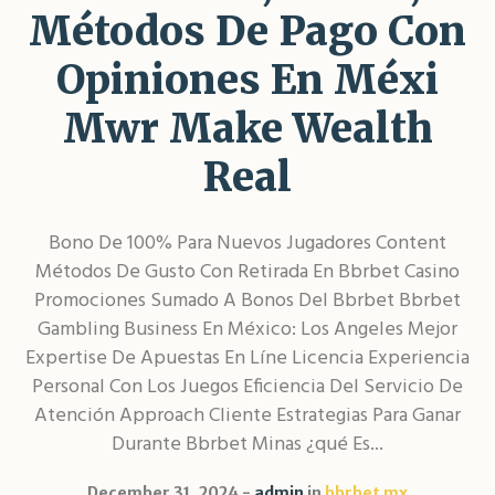
Métodos De Pago Con
Opiniones En Méxi
Mwr Make Wealth
Real
Bono De 100% Para Nuevos Jugadores Content
Métodos De Gusto Con Retirada En Bbrbet Casino
Promociones Sumado A Bonos Del Bbrbet Bbrbet
Gambling Business En México: Los Angeles Mejor
Expertise De Apuestas En Líne Licencia Experiencia
Personal Con Los Juegos Eficiencia Del Servicio De
Atención Approach Cliente Estrategias Para Ganar
Durante Bbrbet Minas ¿qué Es...
December 31, 2024
admin
in
bbrbet mx