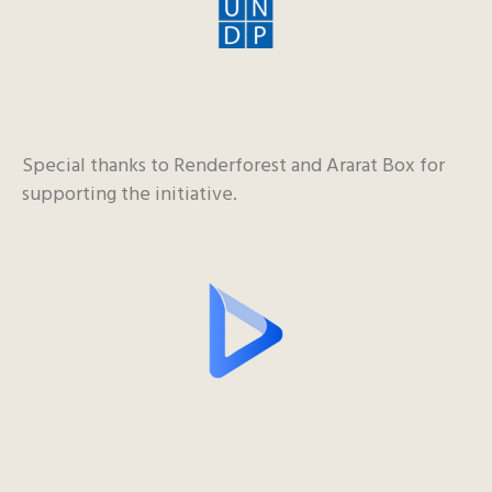
Special thanks to Renderforest and Ararat Box for
supporting the initiative.