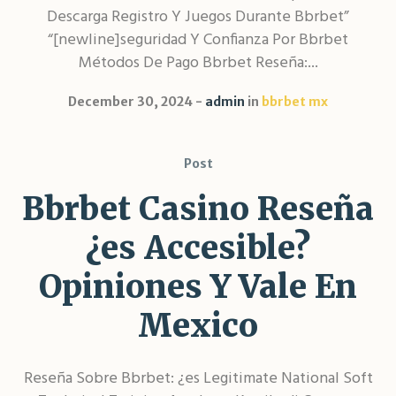
Descarga Registro Y Juegos Durante Bbrbet”
“[newline]seguridad Y Confianza Por Bbrbet
Métodos De Pago Bbrbet Reseña:...
December 30, 2024
admin
in
bbrbet mx
Post
Bbrbet Casino Reseña
¿es Accesible?
Opiniones Y Vale En
Mexico
Reseña Sobre Bbrbet: ¿es Legitimate National Soft