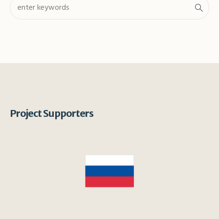
Project Supporters