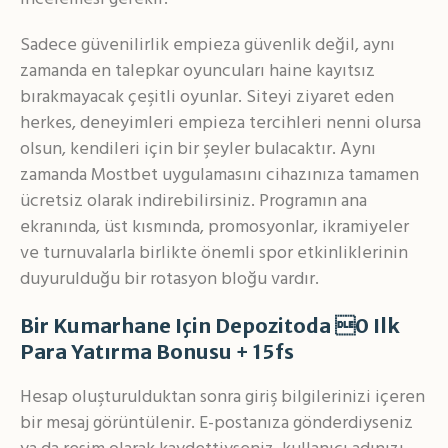
Sadece güvenilirlik empieza güvenlik değil, aynı
zamanda en talepkar oyuncuları haine kayıtsız
bırakmayacak çeşitli oyunlar. Siteyi ziyaret eden
herkes, deneyimleri empieza tercihleri nenni olursa
olsun, kendileri için bir şeyler bulacaktır. Aynı
zamanda Mostbet uygulamasını cihazınıza tamamen
ücretsiz olarak indirebilirsiniz. Programın ana
ekranında, üst kısmında, promosyonlar, ikramiyeler
ve turnuvalarla birlikte önemli spor etkinliklerinin
duyurulduğu bir rotasyon bloğu vardır.
Bir Kumarhane Için Depozitoda 0 Ilk
Para Yatırma Bonusu + 15fs
Hesap oluşturulduktan sonra giriş bilgilerinizi içeren
bir mesaj görüntülenir. E-postanıza gönderdiyseniz