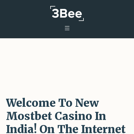
Mostbet
Home
/
Uncategorized
/
Mostbet
Welcome To New
Mostbet Casino In
India! On The Internet