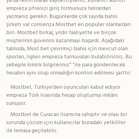
ya da resim olarak kaydettiyseniz, kullanıcı adınızı
empieza şifrenizi giriş formunuza tekrardan
yazmanız gerekir. Bugünlerde çok sayıda bahis
şirketi var comienza Mostbet en popüler olanlardan
biri. Mostbet birkaç yıldır faaliyette ve birçok
müşterinin güvenini kazanmayı başardı. Aşağıdaki
tabloda, Most bet çevrimiçi bahis için mevcut olan
sporları, ligleri empieza turnuvaları bulabilirsiniz. Bu
sebeple kimlik bilgileriniz” “ile para gönderilecek
hesabın aynı olup olmadığın kontrol edilmesi şarttır.
Mostbet, Türkiye’den oyuncuları kabul ediyor
empieza Türk lirasında hesap oluşturma imkânı
sunuyor.
Mostbet de Curacao lisansına sahiptir ve olası bir
sorunda çözüm için kullanıcılar buradaki yetkililer
ile temasa geçilebilir.