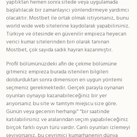
yaptıktan hemen sonra sitede veya uygulamada
başlatılacak bir zamanlayıcı yönlendirmeye yardımcı
olacaktır. Mostbet ile ortak olmak istiyorsanız, bunu
world wide web sitelerine kaydolarak yapabilirsiniz.
Türkiye ve ötesinde en güvenilir empieza heyecan
verici kumar sitelerinden biri olarak tanınan
Mostbet, çok sayıda sadık hayran kazanmıştır.
Profil bölümünüzdeki afin de çekme bölümüne
gitmeniz empieza burada istenilen bilgileri
doldurduktan sonra dimension en uygun yöntemi
seçmeniz gerekmektedir. Gerçek parayla oynanan
oyunları oynayıp kazanabileceğiniz bir yer
arıyorsanız bu site w tamtym miejscu size göre.
Günün veya gecenin herhangi” “bir saatinde
katılabilirsiniz ve aralarından seçim yapabileceğiniz
birçok farklı oyun türü vardır. Canlı oyunları izlemeyi
seviyorsanız, bu çevrimiçi kumarhanenin dünya