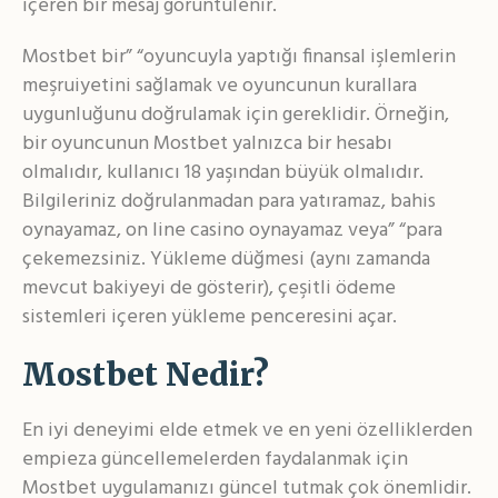
içeren bir mesaj görüntülenir.
Mostbet bir” “oyuncuyla yaptığı finansal işlemlerin
meşruiyetini sağlamak ve oyuncunun kurallara
uygunluğunu doğrulamak için gereklidir. Örneğin,
bir oyuncunun Mostbet yalnızca bir hesabı
olmalıdır, kullanıcı 18 yaşından büyük olmalıdır.
Bilgileriniz doğrulanmadan para yatıramaz, bahis
oynayamaz, on line casino oynayamaz veya” “para
çekemezsiniz. Yükleme düğmesi (aynı zamanda
mevcut bakiyeyi de gösterir), çeşitli ödeme
sistemleri içeren yükleme penceresini açar.
Mostbet Nedir?
En iyi deneyimi elde etmek ve en yeni özelliklerden
empieza güncellemelerden faydalanmak için
Mostbet uygulamanızı güncel tutmak çok önemlidir.