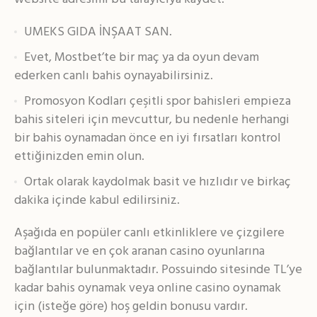
UMEKS GIDA İNŞAAT SAN.
Evet, Mostbet’te bir maç ya da oyun devam
ederken canlı bahis oynayabilirsiniz.
Promosyon Kodları çeşitli spor bahisleri empieza
bahis siteleri için mevcuttur, bu nedenle herhangi
bir bahis oynamadan önce en iyi fırsatları kontrol
ettiğinizden emin olun.
Ortak olarak kaydolmak basit ve hızlıdır ve birkaç
dakika içinde kabul edilirsiniz.
Aşağıda en popüler canlı etkinliklere ve çizgilere
bağlantılar ve en çok aranan casino oyunlarına
bağlantılar bulunmaktadır. Possuindo sitesinde TL’ye
kadar bahis oynamak veya online casino oynamak
için (isteğe göre) hoş geldin bonusu vardır.