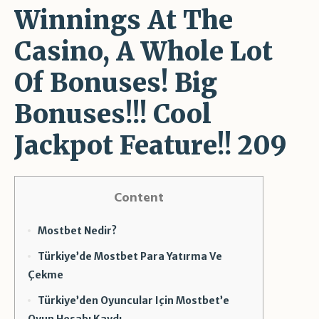
Winnings At The
Casino, A Whole Lot
Of Bonuses! Big
Bonuses!!! Cool
Jackpot Feature!! 209
Content
Mostbet Nedir?
Türkiye’de Mostbet Para Yatırma Ve
Çekme
Türkiye’den Oyuncular Için Mostbet’e