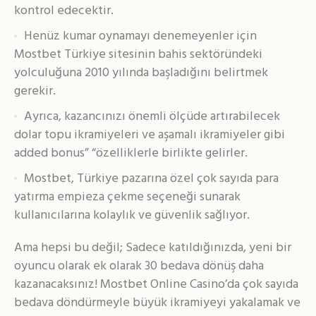
kontrol edecektir.
Henüz kumar oynamayı denemeyenler için
Mostbet Türkiye sitesinin bahis sektöründeki
yolculuğuna 2010 yılında başladığını belirtmek
gerekir.
Ayrıca, kazancınızı önemli ölçüde artırabilecek
dolar topu ikramiyeleri ve aşamalı ikramiyeler gibi
added bonus” “özelliklerle birlikte gelirler.
Mostbet, Türkiye pazarına özel çok sayıda para
yatırma empieza çekme seçeneği sunarak
kullanıcılarına kolaylık ve güvenlik sağlıyor.
Ama hepsi bu değil; Sadece katıldığınızda, yeni bir
oyuncu olarak ek olarak 30 bedava dönüş daha
kazanacaksınız! Mostbet Online Casino’da çok sayıda
bedava döndürmeyle büyük ikramiyeyi yakalamak ve