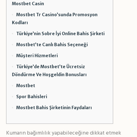
Mostbet Casin
Mostbet Tr Casino’sunda Promosyon
Kodları
Türkiye’nin Sobre İyi Online Bahis Şirketi
Mostbet’te Canlı Bahis Seçeneği
Müşteri Hizmetleri
Türkiye’de Mostbet’te Ücretsiz
Döndürme Ve Hoşgeldin Bonusları
Mostbet
Spor Bahisleri
Mostbet Bahis Şirketinin Faydaları
Kumarın bağımlılık yapabileceğine dikkat etmek