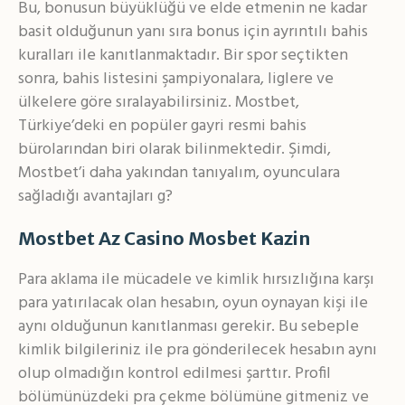
Bu, bonusun büyüklüğü ve elde etmenin ne kadar
basit olduğunun yanı sıra bonus için ayrıntılı bahis
kuralları ile kanıtlanmaktadır. Bir spor seçtikten
sonra, bahis listesini şampiyonalara, liglere ve
ülkelere göre sıralayabilirsiniz. Mostbet,
Türkiye’deki en popüler gayri resmi bahis
bürolarından biri olarak bilinmektedir. Şimdi,
Mostbet’i daha yakından tanıyalım, oyunculara
sağladığı avantajları g?
Mostbet Az Casino Mosbet Kazin
Para aklama ile mücadele ve kimlik hırsızlığına karşı
para yatırılacak olan hesabın, oyun oynayan kişi ile
aynı olduğunun kanıtlanması gerekir. Bu sebeple
kimlik bilgileriniz ile pra gönderilecek hesabın aynı
olup olmadığın kontrol edilmesi şarttır. Profil
bölümünüzdeki pra çekme bölümüne gitmeniz ve