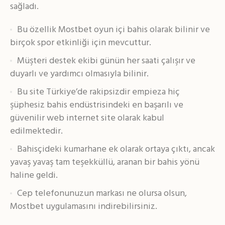
sağladı.
Bu özellik Mostbet oyun içi bahis olarak bilinir ve
birçok spor etkinliği için mevcuttur.
Müşteri destek ekibi günün her saati çalışır ve
duyarlı ve yardımcı olmasıyla bilinir.
Bu site Türkiye’de rakipsizdir empieza hiç
şüphesiz bahis endüstrisindeki en başarılı ve
güvenilir web internet site olarak kabul
edilmektedir.
Bahisçideki kumarhane ek olarak ortaya çıktı, ancak
yavaş yavaş tam teşekküllü, aranan bir bahis yönü
haline geldi.
Cep telefonunuzun markası ne olursa olsun,
Mostbet uygulamasını indirebilirsiniz.