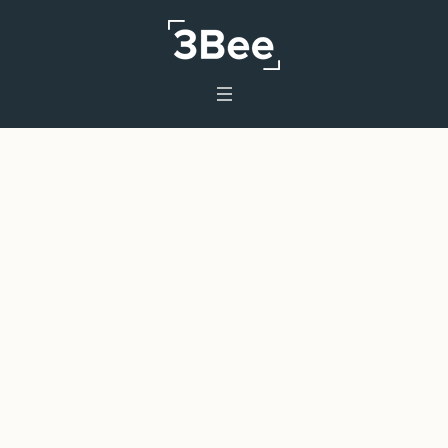
Лицензионное Казино В
европейских В 2024
недавно Легальные%2C
Официальные Онлайн
Игровые Автоматы
только Слоты С
Лицензированным
Софтом