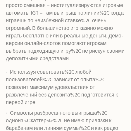
просто смешная – институализируются игровые
автоматы IGT – там выигрыш по линии%2C когда
играешь по неизбежной ставке%2C очень
огромный. В большинство игр казино можно
играть бесплатно или в реальные деньги. Демо-
версии онлайн-слотов помогают игрокам
выбрать подходящую игру%2C не рискуя своими
депозитными средствами.
Используя советовать%2C любой
пользователей%2C зависит от опыта%2C
позволит максимум удовольствия от
развлечений без депозита%2C подготовится к
первой игре.
Символы разбросанного выигрыша%2C
одноиз «Скаттеры»%2C не имею привязки к
барабанам или линиям суммы%2C и как редко