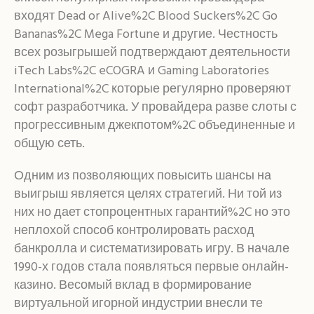
входят Dead or Alive%2C Blood Suckers%2C Go
Bananas%2C Mega Fortune и другие. Честность
всех розыгрышей подтверждают деятельности
iTech Labs%2C eCOGRA и Gaming Laboratories
International%2C которые регулярно проверяют
софт разработчика. У провайдера разве слоты с
прогрессивным джекпотом%2C объединенные и
общую сеть.
Одним из позволяющих повысить шансы на
выигрыш является целях стратегий. Ни той из
них но дает стопроцентных гарантий%2C но это
неплохой способ контролировать расход
банкролла и систематизировать игру. В начале
1990-х годов стала появляться первые онлайн-
казино. Весомый вклад в формирование
виртуальной игорной индустрии внесли те