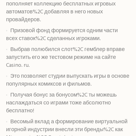
пополняет коллекцию бесплатных игровых
автоматов%2C добавляя в него новых
провайдеров.
Призовой фонд формируется одним части
всех ставок%2C сделанных игроками.
Выбрав полюбился слот%2C гемблер вправе
запустить его же тестовом режиме на сайте
Casino. ru.
Это позволяет студии выпускать игры в основе
популярных комиксов и фильмов.
Получая бонус за бонусом%2C ты можешь
наслаждаться со играми тоже абсолютно
бесплатно!
Весомый вклад а формирование виртуальной
игорной индустрии внесли эти бренды%2C как