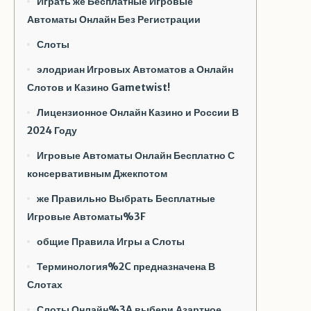
Играть же Бесплатные Игровые
Автоматы Онлайн Без Регистрации
Слоты
элодриан Игровых Автоматов а Онлайн
Слотов и Казино Gametwist!
Лицензионное Онлайн Казино и России В
2024 Году
Игровые Автоматы Онлайн Бесплатно С
консервативным Джекпотом
же Правильно Выбрать Бесплатные
Игровые Автоматы%3F
общие Правила Игры а Слоты
Терминология%2C предназначена В
Слотах
Слоты Онлайн%3A выбери Азартное