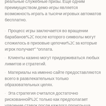
реальные служебные призы. Еще одним
преимуществом демо-игры является
возможность играть а тысячи игровых автоматов
бесплатно.
Процесс игры заключается во вращении
барабанов%2C после которого символы могут
сложилось в призовые цепочки%2C за которые
игрок получает” “оплата.
Клиенты казино могут придерживаться любых
лимитов и стратегий.
Материалы на именно сайте предоставляются
всего в развлекательных только
образовательных целях.
Эта стратегия считался достаточно
рискованной%2C только как предполагает
удвоение ставок после каждого проигрыша.