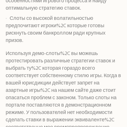
особенностями игрового процесса и найду
оптимальную стратегию ставок.
Слоты со высокой волатильностью
предпочитают игроки%2C которые готовы
рискнуть своим банкроллом ради крупных
призов.
Используя демо-слоты%2C вы можешь
протестировать различные стратегии ставок и
выбрать ту%2C которая гораздо всего
соответствует собственному стилю игры. Когда в
вашей юрисдикции действует запрет на
азартные игры%2C на нашем сайте даже стоит
опасаться проблем с законом. Только слоты на
портале поставляются в демонстрационном
режиме. У пользователей нет необходимости
сделать ставки в выражении эквиваленте%2C