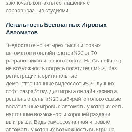
заключать контакты соглашения с
сараеобразные студиями.
Легальность Бесплатных Игровых
Автоматов
“Недостаточно четырех тысяч игровых
автоматов и онлайн слотов%2C от 70
разработчиков игрового софта. На CasinoRating
не возможность пограть посетителям%2C без
регистрации а оригинальные
демонстрационные видеослоты%2C лучших
софт разработку. Для игры а онлайн казино а
реальные деньги%2C выбирайте только самые
волатильные игровые автоматы у которых есть
настоящие возможности хорошей раздачи
выигрыша. Ведь самоосознанная игровые
автоматы у которых возможность выигрыша