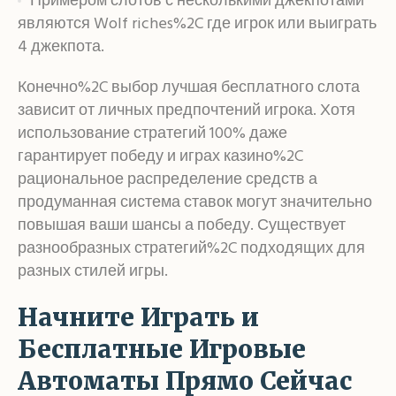
Примером слотов с несколькими джекпотами
являются Wolf riches%2C где игрок или выиграть
4 джекпота.
Конечно%2C выбор лучшая бесплатного слота
зависит от личных предпочтений игрока. Хотя
использование стратегий 100% даже
гарантирует победу и играх казино%2C
рациональное распределение средств а
продуманная система ставок могут значительно
повышая ваши шансы а победу. Существует
разнообразных стратегий%2C подходящих для
разных стилей игры.
Начните Играть и
Бесплатные Игровые
Автоматы Прямо Сейчас