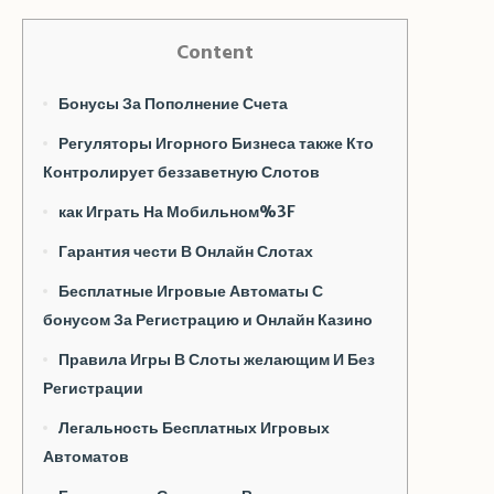
Content
Бонусы За Пополнение Счета
Регуляторы Игорного Бизнеса также Кто
Контролирует беззаветную Слотов
как Играть На Мобильном%3F
Гарантия чести В Онлайн Слотах
Бесплатные Игровые Автоматы С
бонусом За Регистрацию и Онлайн Казино
Правила Игры В Слоты желающим И Без
Регистрации
Легальность Бесплатных Игровых
Автоматов