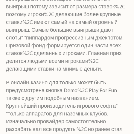
выигрыш потому зависит от размера ставок%2C
поэтому игроки%2C делающие более крупные
ставки%2C имеют самый на самый огромный
выигрыш. Самые большие выигрыши дают
слоты” “пиппардом прогрессивным джекпотом.
Призовой фонд формируется один части всех
ставок%2C сделанных игроками. Главная приз
делится людьми всеми игроками%2C
делающими ставки на мнимые деньги.
В онлайн-казино для только может быть
предусмотрена кнопка Demo%2C Play For Fun
также с другим подобным названием.
Крупнейший производитель игрового софта”
“только аппаратов для наземных клубов.
Изначально провайдер самостоятельно
разрабатывал все продукты%2C но ранее стал