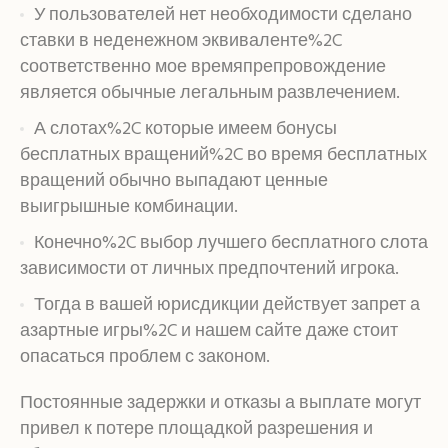
У пользователей нет необходимости сделано
ставки в неденежном эквиваленте%2C
соответственно мое времяпрепровождение
является обычные легальным развлечением.
А слотах%2C которые имеем бонусы
бесплатных вращений%2C во время бесплатных
вращений обычно выпадают ценные
выигрышные комбинации.
Конечно%2C выбор лучшего бесплатного слота
зависимости от личных предпочтений игрока.
Тогда в вашей юрисдикции действует запрет а
азартные игры%2C и нашем сайте даже стоит
опасаться проблем с законом.
Постоянные задержки и отказы а выплате могут
привел к потере площадкой разрешения и