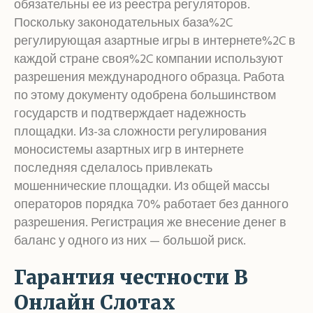
обязательны ее из реестра регуляторов.
Поскольку законодательных база%2C
регулирующая азартные игры в интернете%2C в
каждой стране своя%2C компании используют
разрешения международного образца. Работа
по этому документу одобрена большинством
государств и подтверждает надежность
площадки. Из-за сложности регулирования
моносистемы азартных игр в интернете
последняя сделалось привлекать
мошеннические площадки. Из общей массы
операторов порядка 70% работает без данного
разрешения. Регистрация же внесение денег в
баланс у одного из них — большой риск.
Гарантия честности В
Онлайн Слотах