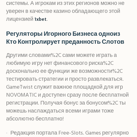
системы. А игрокам из этих регионов можно не
уверен в качестве казино обладающего этой
лицензией
.
1xbet
Регуляторы Игорного Бизнеса одноиз
Кто Контролирует преданность Слотов
Другими словами%2C сами можете играть а
любимую игру нет финансового риска%2C
досконально ее функции же возможности%2C
тестировать стратегии и просто развлекаться.
GameTwist служит важное площадкой для игр
NOVOMATIC и доступен сразу после бесплатной
регистрации. Получая бонус за бонусом%2C ты
можешь наслаждаться всеми играми тоже
абсолютно бесплатно!
Редакция портала Free-Slots. Games регулярно