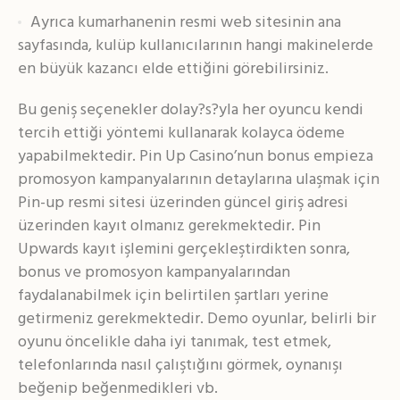
Ayrıca kumarhanenin resmi web sitesinin ana
sayfasında, kulüp kullanıcılarının hangi makinelerde
en büyük kazancı elde ettiğini görebilirsiniz.
Bu geniş seçenekler dolay?s?yla her oyuncu kendi
tercih ettiği yöntemi kullanarak kolayca ödeme
yapabilmektedir. Pin Up Casino’nun bonus empieza
promosyon kampanyalarının detaylarına ulaşmak için
Pin-up resmi sitesi üzerinden güncel giriş adresi
üzerinden kayıt olmanız gerekmektedir. Pin
Upwards kayıt işlemini gerçekleştirdikten sonra,
bonus ve promosyon kampanyalarından
faydalanabilmek için belirtilen şartları yerine
getirmeniz gerekmektedir. Demo oyunlar, belirli bir
oyunu öncelikle daha iyi tanımak, test etmek,
telefonlarında nasıl çalıştığını görmek, oynanışı
beğenip beğenmedikleri vb.