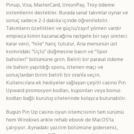
Pinup, Visa, MasterCard, UnionPay, Troy ödeme
sistemlerini destekler. Burada sanal takımlar oynar ve
sonuç sadece 2-3 dakika içinde öğrenilebilir.
Takımların özellikleri ve güçlü/zayıf yönleri vardır
empieza kimin kazanacağına rastgele bir sayı üreteci
karar verir, “hile” hariç tutulur. Ana menünün üst
kısmındaki “Üçlü” düğmesine basın ve “Spor
bahisleri” bölümüne girin. Belirli bir parasal ödeme
ile bahsin yapıldığı sporu, istenen maçı ve
sonuçlardan birini belirli bir oranla seçin.
Kullanıcılara ek hediyeler sağlayan çeşitli casino Pin
Upward promosyon kodları, kuponları veya bonus
kodları bağlı kuruluş sitelerinde kolayca bulunabilir.
Bugün Pin Up casino oyun istemcisinin tam sürümü
hem Windows ankle rehab ebook de MacOS’ta
çalışıyor. Aynadaki yazılım bölümüne giderseniz,