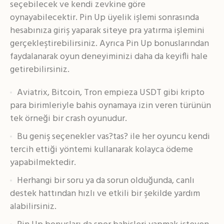
seçebilecek ve kendi zevkine göre
oynayabilecektir. Pin Up üyelik işlemi sonrasında
hesabınıza giriş yaparak siteye pra yatırma işlemini
gerçekleştirebilirsiniz. Ayrıca Pin Up bonuslarından
faydalanarak oyun deneyiminizi daha da keyifli hale
getirebilirsiniz.
Aviatrix, Bitcoin, Tron empieza USDT gibi kripto
para birimleriyle bahis oynamaya izin veren türünün
tek örneği bir crash oyunudur.
Bu geniş seçenekler vas?tas? ile her oyuncu kendi
tercih ettiği yöntemi kullanarak kolayca ödeme
yapabilmektedir.
Herhangi bir soru ya da sorun olduğunda, canlı
destek hattından hızlı ve etkili bir şekilde yardım
alabilirsiniz.