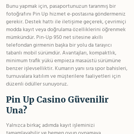
Bunu yapmak için, pasaportunuzun taranmış bir
fotoğrafını Pin Up hizmet e-postasına göndermeniz
gerekir. Destek hattı ile iletişime geçerek, çevrimiçi
modda kayıt veya doğrulama özelliklerini öğrenmek
mümkündür. Pin-Up 950 net sitesine akıllı
telefondan girmenin başka bir yolu da tarayıcı
tabanlı mobil sürümdür. Avantajları, kompaktlık,
minimum trafik yükü empieza masaüstü sürümüne
benzer işlevselliktir. Kumarın yanı sıra spor bahisleri,
turnuvalara katılım ve müşterilere faaliyetleri için
düzenli ödüller sunuyoruz.
Pin Up Casino Güvenilir
Una?
Yalnızca birkaç adımda kayıt işleminizi
tamamlayabilir ve hemen oyun oynamaya