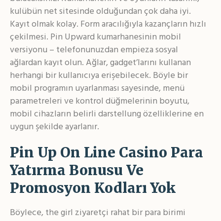
kulübün net sitesinde olduğundan çok daha iyi.
Kayıt olmak kolay. Form aracılığıyla kazançların hızlı
çekilmesi. Pin Upward kumarhanesinin mobil
versiyonu – telefonunuzdan empieza sosyal
ağlardan kayıt olun. Ağlar, gadget’larını kullanan
herhangi bir kullanıcıya erişebilecek. Böyle bir
mobil programın uyarlanması sayesinde, menü
parametreleri ve kontrol düğmelerinin boyutu,
mobil cihazların belirli darstellung özelliklerine en
uygun şekilde ayarlanır.
Pin Up On Line Casino Para
Yatırma Bonusu Ve
Promosyon Kodları Yok
Böylece, the girl ziyaretçi rahat bir para birimi