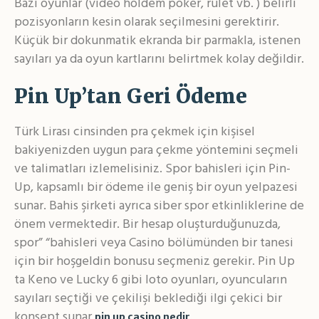
Bazı oyunlar (video holdem poker, rulet vb. ) belirli
pozisyonların kesin olarak seçilmesini gerektirir.
Küçük bir dokunmatik ekranda bir parmakla, istenen
sayıları ya da oyun kartlarını belirtmek kolay değildir.
Pin Up’tan Geri Ödeme
Türk Lirası cinsinden pra çekmek için kişisel
bakiyenizden uygun para çekme yöntemini seçmeli
ve talimatları izlemelisiniz. Spor bahisleri için Pin-
Up, kapsamlı bir ödeme ile geniş bir oyun yelpazesi
sunar. Bahis şirketi ayrıca siber spor etkinliklerine de
önem vermektedir. Bir hesap oluşturduğunuzda,
spor” “bahisleri veya Casino bölümünden bir tanesi
için bir hoşgeldin bonusu seçmeniz gerekir. Pin Up
ta Keno ve Lucky 6 gibi loto oyunları, oyuncuların
sayıları seçtiği ve çekilişi beklediği ilgi çekici bir
konsept sunar
.
pin up casino nedir