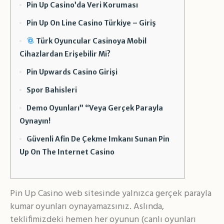
Pin Up Casino’da Veri Koruması
Pin Up On Line Casino Türkiye – Giriş
Türk Oyuncular Casinoya Mobil
Cihazlardan Erişebilir Mi?
Pin Upwards Casino Girişi
Spor Bahisleri
Demo Oyunları” “Veya Gerçek Parayla
Oynayın!
Güvenli Afin De Çekme Imkanı Sunan Pin
Up On The Internet Casino
Pin Up Casino web sitesinde yalnızca gerçek parayla
kumar oyunları oynayamazsınız. Aslında,
teklifimizdeki hemen her oyunun (canlı oyunları