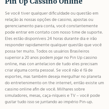
Pin Up Cassino Online
Se você tiver qualquer dificuldade ou questão em
relação às nossas opções de cassino, apostas ou
gerenciamento para conta, você constantemente
pode entrar em contato com nosso time de suporte.
Eles estão disponíveis 24 horas durante dia e irão
responder rapidamente qualquer questão que você
possa ter muito. Todos os usuários Brasileiros
superior a 20 anos podem jogar no Pin Up cassino
online, mas con antelacion de tudo eles precisam
criar alguma conta pessoal. Se você não é fã de
esportes, mas também deseja mergulhar no planeta
do entretenimento on the internet, então existe um
cassino online afin de você. Milhares sobre
simuladores, mesas, caça-níqueis e TV – você pode
gustar tudo isso se juntando ao império Pin-up.