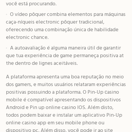
você está procurando.
O vídeo pôquer combina elementos para máquinas
caça-níqueis electronic pôquer tradicional,
oferecendo uma combinação única de habilidade
electronic chance.
A autoavaliação é alguma maneira útil de garantir
que tua experiência de game permaneça positiva at
the dentro de lignes aceitáveis.
A plataforma apresenta uma boa reputação no meio
dos gamers, e muitos usuários relataram experiências
positivas possuindo a plataforma. O Pin-Up сasino
mobile é compatível apresentando os dispositivos
Android e Pin up online casino IOS. Além disto,
todos podem baixar e instalar um aplicativo Pin-Up
online casino app em seu mobile phone ou
dispositivo pc. Além disso, você pode ir ao site