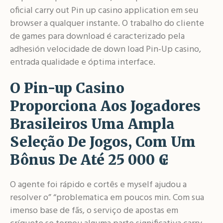
oficial carry out Pin up casino application em seu
browser a qualquer instante. O trabalho do cliente
de games para download é caracterizado pela
adhesión velocidade de down load Pin-Up casino,
entrada qualidade e óptima interface.
O Pin-up Casino
Proporciona Aos Jogadores
Brasileiros Uma Ampla
Seleção De Jogos, Com Um
Bônus De Até 25 000 ₢
O agente foi rápido e cortês e myself ajudou a
resolver o” “problematica em poucos min. Com sua
imenso base de fãs, o serviço de apostas em