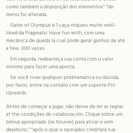
como também a disposição dos elementos” “do
menu foi alterada.
Gates of Olympus é 1 caça-níqueis muito well-
liked da Pragmatic Have fun with, com uma
mecânica de queda la cual pode gerar ganhos de até
a few. 000 vezes.
Em seguida, reabasteça sua conta com u valor
mínimo para fazer uma aposta.
Se você tiver qualquer problematica ou dúvida,
por favor, entre na contato com um suporte Pin
Upwards.
Antes de começar a jogar, não deixe de ler as regras
at the condições do colaboración. Clique sobre um
bônus apropriado (se houver) para ativar o sem
depósito,” “após o qual o operador creditará tua