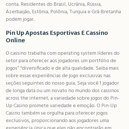
conta. Residentes do Brasil, Ucrânia, Rússia,
Azerbaijão, Estônia, Polônia, Turquia e Grã-Bretanha
podem jogar.
Pin Up Apostas Esportivas E Cassino
Online
O cassino trabalha com operating system líderes do
setor para oferecer aos jogadores um portfólio de
jogos” “diversificado e de alta qualidade. Saiba mais
sobre essas experiências de jogo exclusivas nas
seções seguintes do nosso guia. Seja você 1 jogador
de longa data ou um novato no mundo dos cassinos
across the internet, a variedade sobre jogos do Pin-
Up Casino promete variedade e emoção. O Pin-Up
Casino também se orgulha para oferecer jogos
exclusivos, proporcionando aos jogadores uma
experiência única que eles não encontrarão em