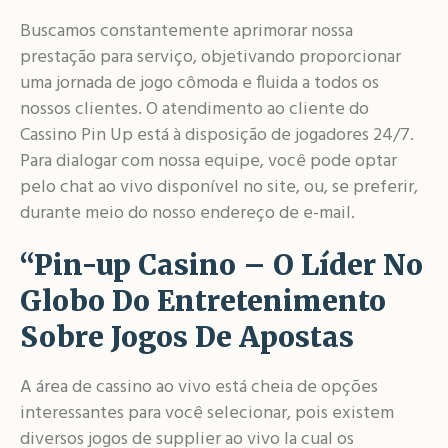
Buscamos constantemente aprimorar nossa
prestação para serviço, objetivando proporcionar
uma jornada de jogo cômoda e fluida a todos os
nossos clientes. O atendimento ao cliente do
Cassino Pin Up está à disposição de jogadores 24/7.
Para dialogar com nossa equipe, você pode optar
pelo chat ao vivo disponível no site, ou, se preferir,
durante meio do nosso endereço de e-mail.
“Pin-up Casino – O Líder No
Globo Do Entretenimento
Sobre Jogos De Apostas
A área de cassino ao vivo está cheia de opções
interessantes para você selecionar, pois existem
diversos jogos de supplier ao vivo la cual os