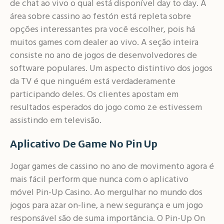
de chat ao vivo o qual está disponível day to day. A
área sobre cassino ao festón está repleta sobre
opções interessantes pra você escolher, pois há
muitos games com dealer ao vivo. A seção inteira
consiste no ano de jogos de desenvolvedores de
software populares. Um aspecto distintivo dos jogos
da TV é que ninguém está verdaderamente
participando deles. Os clientes apostam em
resultados esperados do jogo como ze estivessem
assistindo em televisão.
Aplicativo De Game No Pin Up
Jogar games de cassino no ano de movimento agora é
mais fácil perform que nunca com o aplicativo
móvel Pin-Up Casino. Ao mergulhar no mundo dos
jogos para azar on-line, a new segurança e um jogo
responsável são de suma importância. O Pin-Up On