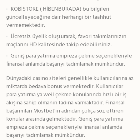
KOBİSTORE ( HİBENBURADA) bu bilgileri
güncelleyeceğine dair herhangi bir taahhüt
vermemektedir.
Ücretsiz üyelik oluşturarak, favori takımlarınızın
maçlarını HD kalitesinde takip edebilirsiniz.
Geniş para yatırma empieza çekme seçenekleriyle
finansal anlamda başarıyı tadımlamak mümkündür.
Dünyadaki casino siteleri genellikle kullanıcılarına az
miktarda bedava bonus vermektedir. Kullanıcılar
para yatırma ya weil çekme konularında hızlı bir iş
akışına sahip olmanın tadına varmaktadır. Finansal
başarımları Mostbet’in adından çokça söz ettiren
konular arasında gelmektedir. Geniş para yatırma
empieza çekme seçenekleriyle finansal anlamda
başarıyı tadımlamak mümkündür.