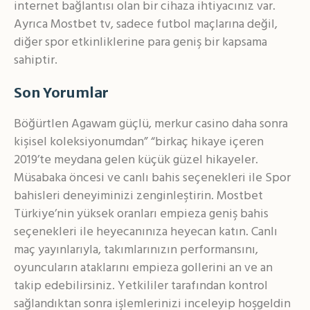
internet bağlantısı olan bir cihaza ihtiyacınız var.
Ayrıca Mostbet tv, sadece futbol maçlarına değil,
diğer spor etkinliklerine para geniş bir kapsama
sahiptir.
Son Yorumlar
Böğürtlen Agawam güçlü, merkur casino daha sonra
kişisel koleksiyonumdan” “birkaç hikaye içeren
2019’te meydana gelen küçük güzel hikayeler.
Müsabaka öncesi ve canlı bahis seçenekleri ile Spor
bahisleri deneyiminizi zenginleştirin. Mostbet
Türkiye’nin yüksek oranları empieza geniş bahis
seçenekleri ile heyecanınıza heyecan katın. Canlı
maç yayınlarıyla, takımlarınızın performansını,
oyuncuların ataklarını empieza gollerini an ve an
takip edebilirsiniz. Yetkililer tarafından kontrol
sağlandıktan sonra işlemlerinizi inceleyip hoşgeldin