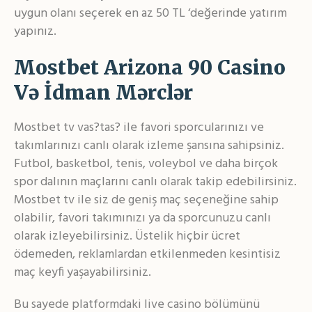
uygun olanı seçerek en az 50 TL ‘değerinde yatırım
yapınız.
Mostbet Arizona 90 Casino
Və İdman Mərclər
Mostbet tv vas?tas? ile favori sporcularınızı ve
takımlarınızı canlı olarak izleme şansına sahipsiniz.
Futbol, basketbol, tenis, voleybol ve daha birçok
spor dalının maçlarını canlı olarak takip edebilirsiniz.
Mostbet tv ile siz de geniş maç seçeneğine sahip
olabilir, favori takımınızı ya da sporcunuzu canlı
olarak izleyebilirsiniz. Üstelik hiçbir ücret
ödemeden, reklamlardan etkilenmeden kesintisiz
maç keyfi yaşayabilirsiniz.
Bu sayede platformdaki live casino bölümünü