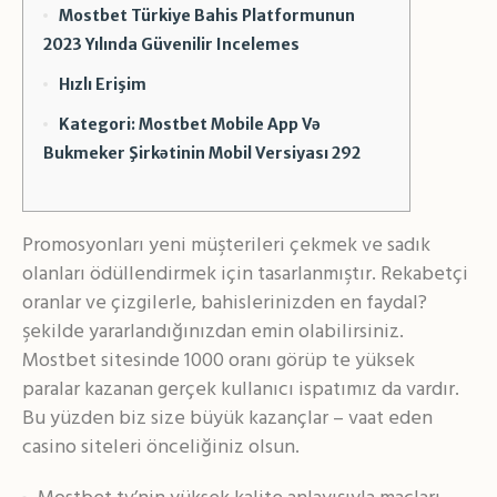
Mostbet Türkiye Bahis Platformunun
2023 Yılında Güvenilir Incelemes
Hızlı Erişim
Kategori: Mostbet Mobile App Və
Bukmeker Şirkətinin Mobil Versiyası 292
Promosyonları yeni müşterileri çekmek ve sadık
olanları ödüllendirmek için tasarlanmıştır. Rekabetçi
oranlar ve çizgilerle, bahislerinizden en faydal?
şekilde yararlandığınızdan emin olabilirsiniz.
Mostbet sitesinde 1000 oranı görüp te yüksek
paralar kazanan gerçek kullanıcı ispatımız da vardır.
Bu yüzden biz size büyük kazançlar – vaat eden
casino siteleri önceliğiniz olsun.