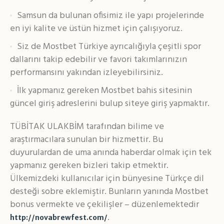
Samsun da bulunan ofisimiz ile yapı projelerinde
en iyi kalite ve üstün hizmet için çalışıyoruz.
Siz de Mostbet Türkiye ayrıcalığıyla çeşitli spor
dallarını takip edebilir ve favori takımlarınızın
performansını yakından izleyebilirsiniz.
İlk yapmanız gereken Mostbet bahis sitesinin
güncel giriş adreslerini bulup siteye giriş yapmaktır.
TÜBİTAK ULAKBİM tarafından bilime ve
araştırmacılara sunulan bir hizmettir. Bu
duyurulardan de uma anında haberdar olmak için tek
yapmanız gereken bizleri takip etmektir.
Ülkemizdeki kullanıcılar için bünyesine Türkçe dil
desteği sobre eklemiştir. Bunların yanında Mostbet
bonus vermekte ve çekilişler – düzenlemektedir
.
http://novabrewfest.com/