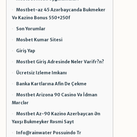
Mostbet-az 45 Azərbaycanda Bukmeker
Və Kazino Bonus 550+250f
Son Yorumlar
Mosbet Kumar Sitesi
Giriş Yap
Mostbet Giriş Adresinde Neler Varifr?n?
Ücretsiz Izleme Imkanı
Banka Kartlarına Afin De Çekme
Mostbet Arizona 90 Casino Və İdman
Mərclər
Mostbet Az-90 Kazino Azerbaycan Ən
Yaxşı Bukmeyker Rəsmi Sayt
Info@rainwater Possuindo Tr