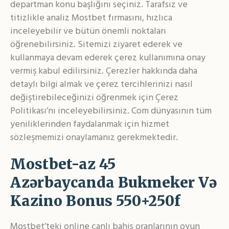
departman konu başlığını seçiniz. Tarafsız ve
titizlikle analiz Mostbet fırmasını, hızlıca
inceleyebilir ve bütün önemli noktaları
öğrenebilirsiniz. Sitemizi ziyaret ederek ve
kullanmaya devam ederek çerez kullanımına onay
vermiş kabul edilirsiniz. Çerezler hakkında daha
detaylı bilgi almak ve çerez tercihlerinizi nasıl
değiştirebileceğinizi öğrenmek için Çerez
Politikası’nı inceleyebilirsiniz. Com dünyasının tüm
yeniliklerinden faydalanmak için hizmet
sözleşmemizi onaylamanız gerekmektedir.
Mostbet-az 45
Azərbaycanda Bukmeker Və
Kazino Bonus 550+250f
Mostbet’teki online canlı bahis oranlarının oyun