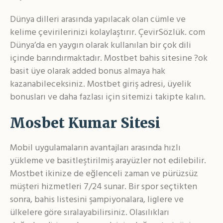
Dünya dilleri arasında yapılacak olan cümle ve
kelime çevirilerinizi kolaylaştırır. ÇevirSözlük. com
Dünya’da en yaygın olarak kullanılan bir çok dili
içinde barındırmaktadır. Mostbet bahis sitesine ?ok
basit üye olarak added bonus almaya hak
kazanabileceksiniz. Mostbet giriş adresi, üyelik
bonusları ve daha fazlası için sitemizi takipte kalın.
Mosbet Kumar Sitesi
Mobil uygulamaların avantajları arasında hızlı
yükleme ve basitleştirilmiş arayüzler not edilebilir.
Mostbet ikinize de eğlenceli zaman ve pürüzsüz
müşteri hizmetleri 7/24 sunar. Bir spor seçtikten
sonra, bahis listesini şampiyonalara, liglere ve
ülkelere göre sıralayabilirsiniz. Olasılıkları