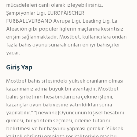
mücadeleleri canlı olarak izleyebilirsiniz.
Şampiyonlar Ligi, EUROPÄISCHER
FUßBALLVERBAND Avrupa Ligi, Leading Lig, La
Aleación gibi popüler liglerin maçlarına kesintisiz
erişim sağlanmaktadır. Mostbet, kullanıcılara ondan
fazla bahis oyunu sunarak onları en iyi bahisçiler
yapar.
Giriş Yap
Mostbet bahis sitesindeki yüksek oranların olması
kazanmanız adına büyük bir avantajdır. Mostbet
bahis şirketinin hesabından pra çekme işlemi,
kazançlar oyun bakiyesine yatırıldıktan sonra
yapılabilir.” “[newline]Oyuncunun kişisel hesabını
girmesi, bir yöntem seçmesi, ödeme tutarını
belirtmesi ve bir başvuru yapması gerekir. Yüksek
kaliteli görüntü empieza ses kalitesiyle maçları