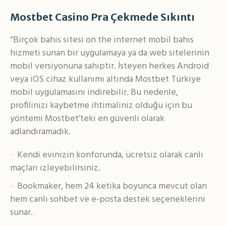
Mostbet Casino Pra Çekmede Sıkıntı
“Birçok bahis sitesi on the internet mobil bahis
hizmeti sunan bir uygulamaya ya da web sitelerinin
mobil versiyonuna sahiptir. İsteyen herkes Android
veya iOS cihaz kullanımı altında Mostbet Türkiye
mobil uygulamasını indirebilir. Bu nedenle,
profilinizi kaybetme ihtimaliniz olduğu için bu
yöntemi Mostbet’teki en güvenli olarak
adlandıramadık.
Kendi evinizin konforunda, ücretsiz olarak canlı
maçları izleyebilirsiniz.
Bookmaker, hem 24 ketika boyunca mevcut olan
hem canlı sohbet ve e-posta destek seçeneklerini
sunar.