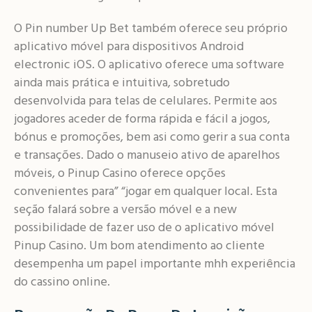
O Pin number Up Bet também oferece seu próprio
aplicativo móvel para dispositivos Android
electronic iOS. O aplicativo oferece uma software
ainda mais prática e intuitiva, sobretudo
desenvolvida para telas de celulares. Permite aos
jogadores aceder de forma rápida e fácil a jogos,
bónus e promoções, bem asi como gerir a sua conta
e transações. Dado o manuseio ativo de aparelhos
móveis, o Pinup Casino oferece opções
convenientes para” “jogar em qualquer local. Esta
seção falará sobre a versão móvel e a new
possibilidade de fazer uso de o aplicativo móvel
Pinup Casino. Um bom atendimento ao cliente
desempenha um papel importante mhh experiência
do cassino online.