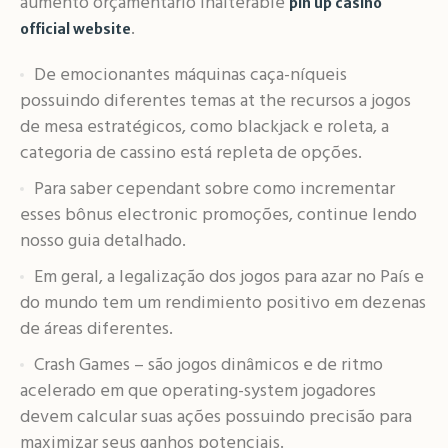
aumento orçamentário inalterable
pin up casino
.
official website
De emocionantes máquinas caça-níqueis
possuindo diferentes temas at the recursos a jogos
de mesa estratégicos, como blackjack e roleta, a
categoria de cassino está repleta de opções.
Para saber cependant sobre como incrementar
esses bônus electronic promoções, continue lendo
nosso guia detalhado.
Em geral, a legalização dos jogos para azar no País e
do mundo tem um rendimiento positivo em dezenas
de áreas diferentes.
Crash Games – são jogos dinâmicos e de ritmo
acelerado em que operating-system jogadores
devem calcular suas ações possuindo precisão para
maximizar seus ganhos potenciais.