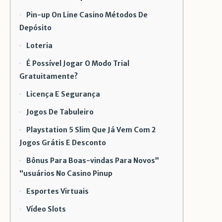
Pin-up On Line Casino Métodos De
Depósito
Loteria
É Possível Jogar O Modo Trial
Gratuitamente?
Licença E Segurança
Jogos De Tabuleiro
Playstation 5 Slim Que Já Vem Com 2
Jogos Grátis E Desconto
Bônus Para Boas-vindas Para Novos”
“usuários No Casino Pinup
Esportes Virtuais
Vídeo Slots