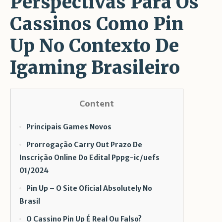
Perspectivas Para Os
Cassinos Como Pin
Up No Contexto De
Igaming Brasileiro
Content
Principais Games Novos
Prorrogação Carry Out Prazo De
Inscrição Online Do Edital Pppg-ic/uefs
01/2024
Pin Up – O Site Oficial Absolutely No
Brasil
O Cassino Pin Up É Real Ou Falso?