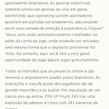
apostadores brasileiros. As apostas esportivas
também oferecem apostas ao vivo em game,
permitindo que operating-system apostadores
apostem em partidas em andamento, adicionando
assim uma camada de emoção à experiência. Depois”
“disso, eles serão automaticamente creditados no
saldo da conta do jogo, onde poderão ser retirados
weil mesma forma que o depósito preliminar foi
feito. No entanto, aqui você tem a very good
oportunidade de jogar alguns jogos gratuitamente.
Todos os métodos que an proyecto oferece são
famosos e amplamente usados pelos brasileiros. As
avaliações e classificações dos jogadores são de
grande importância ao avaliar the reputação de um
casino pin-up entrar. PIN-UP Fruits 243 traz uma
explosão de sabores e cores com 243 maneiras de