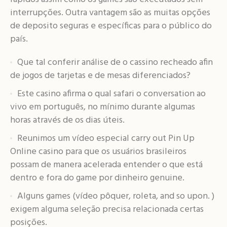
interrupções. Outra vantagem são as muitas opções
de deposito seguras e específicas para o público do
país.
Que tal conferir análise de o cassino recheado afin
de jogos de tarjetas e de mesas diferenciados?
Este casino afirma o qual safari o conversation ao
vivo em português, no mínimo durante algumas
horas através de os dias úteis.
Reunimos um vídeo especial carry out Pin Up
Online casino para que os usuários brasileiros
possam de manera acelerada entender o que está
dentro e fora do game por dinheiro genuine.
Alguns games (vídeo pôquer, roleta, and so upon. )
exigem alguma seleção precisa relacionada certas
posições.