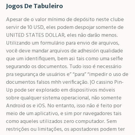
Jogos De Tabuleiro
Apesar de o valor mínimo de depósito neste clube
servir de 10 USD, eles podem despojar somente de
UNITED STATES DOLLAR, eles não darão menos.
Utilizando um formulário para envio de arquivos,
você deve mandar arquivos de adhesión qualidade
que um identifiquem, bem asi tais como uma selfie
segurando os documentos. Tudo isso é necessário
pra segurança de usuários e” “para” “impedir o uso de
documentos falsos mhh verificação. |O cassino Pin-
Up pode ser explorado em dispositivos móveis
sobre qualquer sistema operacional, não somente
Android os e iOS. No entanto, isso não é feito por
meio de um aplicativo, e sim por navegadores tais
como aqueles utilizados zero computador. Sem
restrições ou limitações, os apostadores podem ter