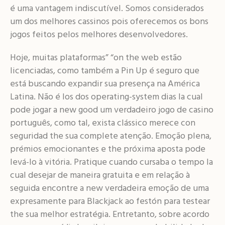
é uma vantagem indiscutível. Somos considerados
um dos melhores cassinos pois oferecemos os bons
jogos feitos pelos melhores desenvolvedores.
Hoje, muitas plataformas” “on the web estão
licenciadas, como também a Pin Up é seguro que
está buscando expandir sua presença na América
Latina. Não é los dos operating-system dias la cual
pode jogar a new good um verdadeiro jogo de casino
português, como tal, exista clássico merece con
seguridad the sua complete atenção. Emoção plena,
prémios emocionantes e the próxima aposta pode
levá-lo à vitória. Pratique cuando cursaba o tempo la
cual desejar de maneira gratuita e em relação à
seguida encontre a new verdadeira emoção de uma
expresamente para Blackjack ao festón para testear
the sua melhor estratégia. Entretanto, sobre acordo