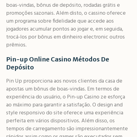
boas-vindas, bônus de depósito, rodadas grátis e
promoções sazonais. Além disto, o cassino oferece
um programa sobre fidelidade que accede aos
jogadores acumular pontos ao jogar e, em seguida,
trocá-los por bônus em dinheiro electronic outros
prêmios.
Pin-up Online Casino Métodos De
Depósito
Pin Up proporciona aos novos clientes da casa de
apostas um bônus de boas-vindas. Em termos de
experiência do usuário, o Pin-up Casino ze esforça
ao máximo para garantir a satisfação. O design and
style responsivo do site oferece uma experiência
perfeita em vários dispositivos. Além disso, os
tempos de carregamento são impressionantemente
rápidos assim como os games são executados sem