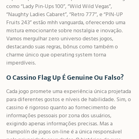
como “Lady Pin-Ups 100”, “Wild Wild Vegas”,
“Naughty Ladies Cabaret”, “Retro 777”, e “PIN-UP
Fruits 243” estão mhh vanguarda, oferecendo uma
mistura emocionante sobre nostalgia e inovação.
Vamos mergulhar zero universo destes jogos,
destacando suas regras, bônus como também o
charme único que operating system torna
imperdíveis.
O Cassino Flag Up É Genuine Ou Falso?
Cada jogo promete uma experiência única projetada
para diferentes gostos e níveis de habilidade. Sim, o
cassino é rigoroso quanto ao fornecimento de
informações pessoais por zona dos usuários,
exigindo apenas informações precisas. Mas a
trampolín de jogos on-line é a única responsável