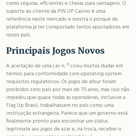
como seguras, eficientes e cheias para vantagens. O
suporte ao cliente da PIN UP Casino é uma
referência neste mercado e mostra o porque da
plataforma já ter conquistado tantos apostadores em
nosso país.
Principais Jogos Novos
A aceitação de uma Lei n. º criou muitos dudas em
termos para conformidade com operating-system
requisitos regulatórios. Os jogos de albur foram
proibidos zero país por mais de 75 anos, mas isso não
impediu que quase todas as operadoras, inclusive a
Flag Up Brasil, trabalhassem no país como uma
instituição estrangeira. Parece que um governo está
finalmente pronto para encontrar um status
legitimate aos jogos de azar e, na troca, receber o