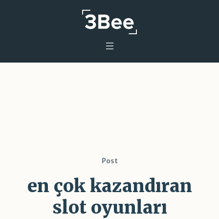
Tag:
en cok kazandiran
casino siteleri
Home
/
en cok kazandiran casino siteleri
Post
en çok kazandıran
slot oyunları