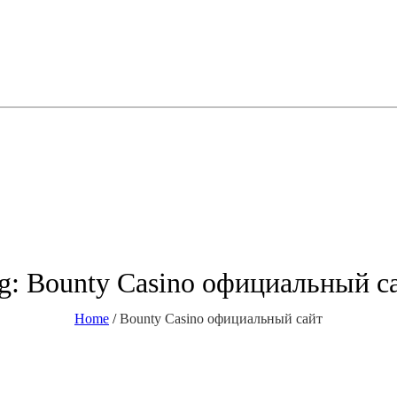
g:
Bounty Casino официальный с
Home
/
Bounty Casino официальный сайт