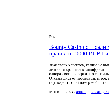
Post
Bounty Casino списали
правил на 9000 RUB La
Зная своих клиентов, казино не в
личности хранится в зашифрованно
одноразовой проверки. Но если адм
Отказавшись от процедуры, игрок п
подтвердить свой номер мобильного
March 11, 2024
admin
in
Uncategori