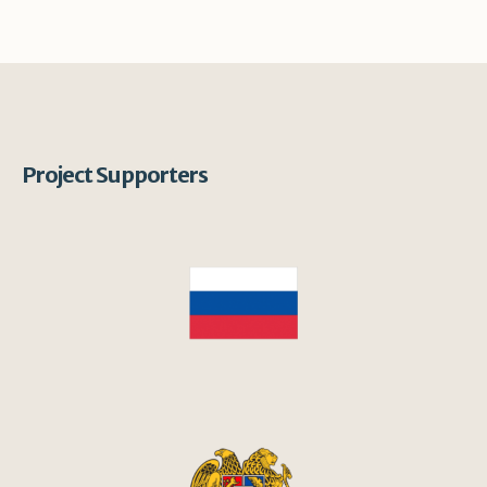
Project Supporters