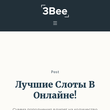
Tag:
aviator 1xslots
Home
/
aviator 1xslots
Post
Лучшие Слоты В
Онлайне!