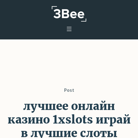
Tag:
ancor
Home
/
ancor
Post
лучшее онлайн
казино 1xslots играй
в лучшие слоты