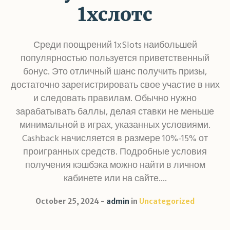
1хслотс
Среди поощрений 1xSlots наибольшей
популярностью пользуется приветственный
бонус. Это отличный шанс получить призы,
достаточно зарегистрировать свое участие в них
и следовать правилам. Обычно нужно
зарабатывать баллы, делая ставки не меньше
минимальной в играх, указанных условиями.
Cashback начисляется в размере 10%-15% от
проигранных средств. Подробные условия
получения кэшбэка можно найти в личном
кабинете или на сайте....
October 25, 2024
admin
in
Uncategorized