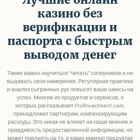
казино без
верификации и
паспорта с быстрым
выводом денег
Также важно научиться “читать” соперников и не
выдавать свои намерения. Регулярная практика
и анализ сыгранных рук повысят ваши шансы на
успех. Многие из продуктов и сервисов, о
которых рассказывает Profinvestment.com,
принадлежат партнерам, компенсирующим
расходы. Это никак не влияет на наше мнение и
правдивость предоставленной информации, но
может повлиять на то, о каких именно продуктах