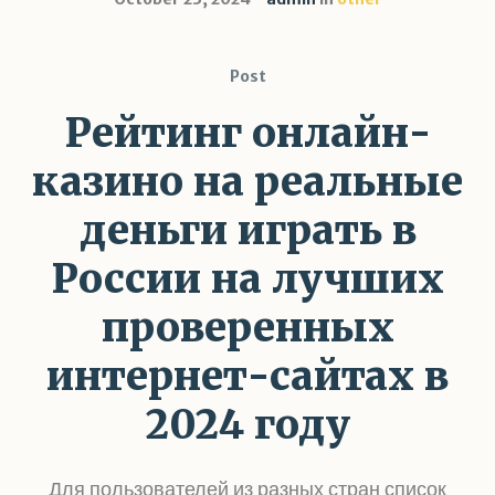
Post
Рейтинг онлайн-
казино на реальные
деньги играть в
России на лучших
проверенных
интернет-сайтах в
2024 году
Для пользователей из разных стран список