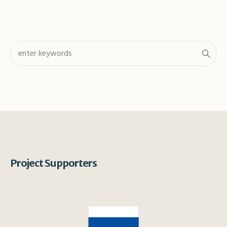
Project Supporters