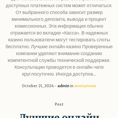
доступных платежных систем может отличаться.
От выбранного способа зависит размер
минимального депозита, вывода и процент
комиссионных. Эта информация обычно
отражается во вкладке «Касса». В надежных
казино пользователи могут тестировать слоты
бесплатно. Лучшие онлайн-казино Проверенные
компании уделяют внимание созданию
компетентной службы технической поддержки.
Консультации проводятся в онлайн-чате
круглосуточно. Иногда доступна...
October 21, 2024
admin
in
anonymous
Post
Лучшие онлайн