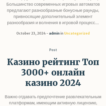
Большинство современных игровых автоматов
предлагают разнообразные бонусные раунды,
привносящие дополнительный элемент
разнообразия и волнения в игровой процесс....
October 23, 2024
admin
in
Uncategorized
Post
Казино рейтинг Топ
3000+ онлайн
казино 2024
Важно отдавать предпочтение развлекательным
платформам, имеющим активную лицензию,