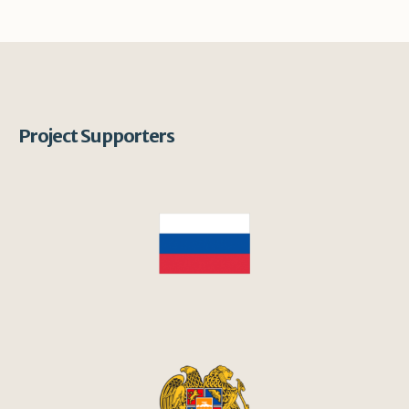
Project Supporters