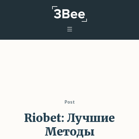
Tag:
Риобет казино
официальный сайт
Home
/
Риобет казино официальный сайт
Post
Riobet: Лучшие
Методы