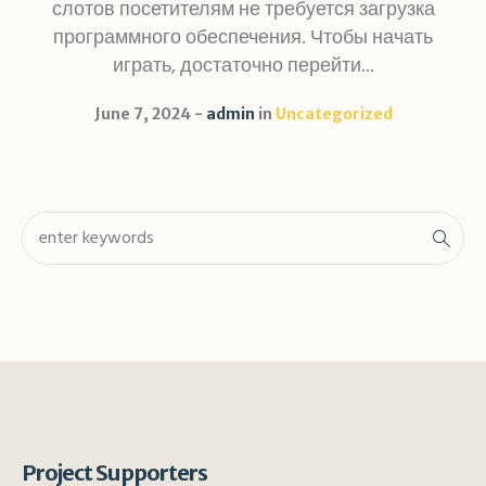
слотов посетителям не требуется загрузка
программного обеспечения. Чтобы начать
играть, достаточно перейти...
June 7, 2024
admin
in
Uncategorized
Project Supporters