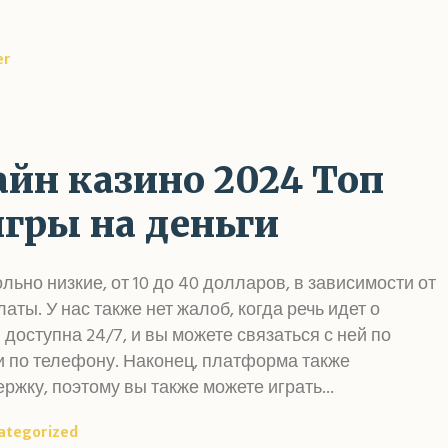
er
йн казино 2024 Топ
игры на деньги
но низкие, от 10 до 40 долларов, в зависимости от
ты. У нас также нет жалоб, когда речь идет о
доступна 24/7, и вы можете связаться с ней по
ли по телефону. Наконец, платформа также
жку, поэтому вы также можете играть...
ategorized