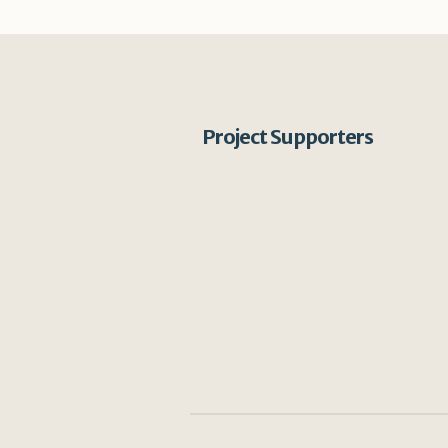
Project Supporters