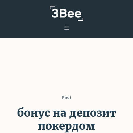
Tag:
промокод покердом
для старых игроков
Home
/
промокод покердом для старых игроков
Post
бонус на депозит
покердом