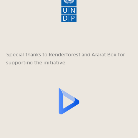
Special thanks to Renderforest and Ararat Box for
supporting the initiative.