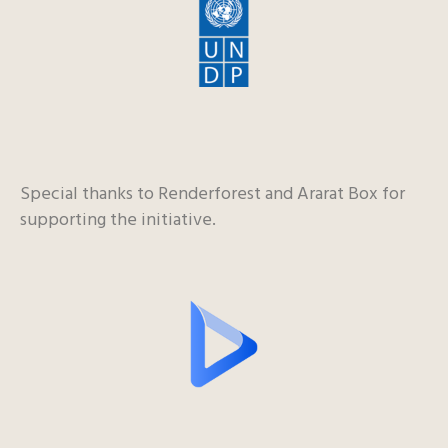
Special thanks to Renderforest and Ararat Box for
supporting the initiative.