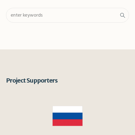
Project Supporters