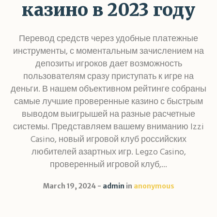
казино в 2023 году
Перевод средств через удобные платежные
инструменты, с моментальным зачислением на
депозиты игроков дает возможность
пользователям сразу приступать к игре на
деньги. В нашем объективном рейтинге собраны
самые лучшие проверенные казино с быстрым
выводом выигрышей на разные расчетные
системы. Представляем вашему вниманию Izzi
Casino, новый игровой клуб российских
любителей азартных игр. Legzo Casino,
проверенный игровой клуб,...
March 19, 2024
admin
in
anonymous