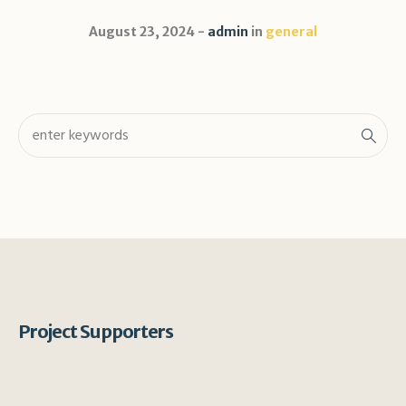
August 23, 2024
admin
in
general
Project Supporters