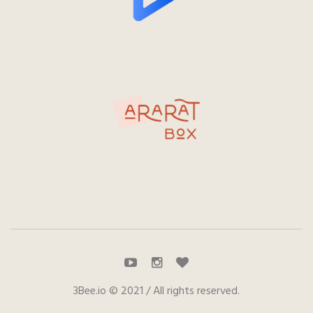
3Bee.io © 2021 / All rights reserved.