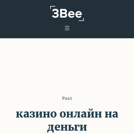
Tag:
лучшие казино на
деньги
Home
/
лучшие казино на деньги
Post
казино онлайн на
деньги