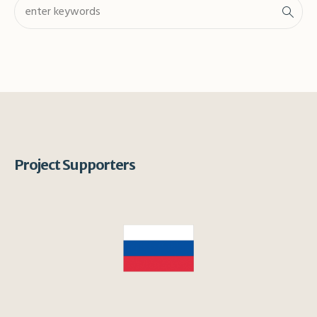
Project Supporters