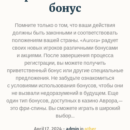
бонус
Помните только о том, что ваши действия
должны быть законными и соответствовать
положениям вашей страны. «Аurora» радует
своих новых игроков различными бонусами
и акциями. После завершения процесса
регистрации, вы можете получить
приветственный бонус или другие специальные
предложения. Не забудьте ознакомиться
с условиями использования бонусов, чтобы они
не вызвали недоразумений в будущем. Еще
один тип бонусов, доступных в казино Аврора,—
это фри-спины. Вы сможете играть в широкий
выбор...
April 17, 2024
admin
in
other