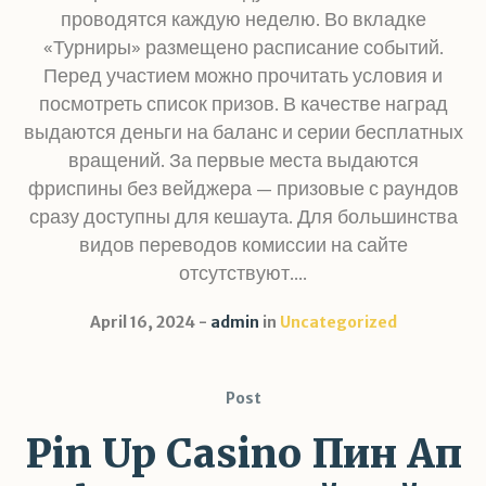
проводятся каждую неделю. Во вкладке
«Турниры» размещено расписание событий.
Перед участием можно прочитать условия и
посмотреть список призов. В качестве наград
выдаются деньги на баланс и серии бесплатных
вращений. За первые места выдаются
фриспины без вейджера — призовые с раундов
сразу доступны для кешаута. Для большинства
видов переводов комиссии на сайте
отсутствуют....
April 16, 2024
admin
in
Uncategorized
Post
Pin Up Casino Пин Ап