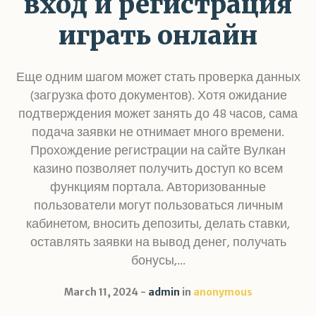
вход и регистрация
играть онлайн
Еще одним шагом может стать проверка данных
(загрузка фото документов). Хотя ожидание
подтверждения может занять до 48 часов, сама
подача заявки не отнимает много времени.
Прохождение регистрации на сайте Вулкан
казино позволяет получить доступ ко всем
функциям портала. Авторизованные
пользователи могут пользоваться личным
кабинетом, вносить депозиты, делать ставки,
оставлять заявки на вывод денег, получать
бонусы,...
March 11, 2024
admin
in
anonymous