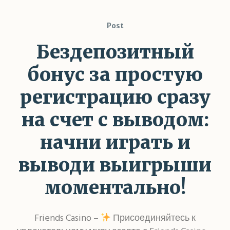
Post
Бездепозитный
бонус за простую
регистрацию сразу
на счет с выводом:
начни играть и
выводи выигрыши
моментально!
Friends Casino –
Присоединяйтесь к