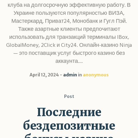
клуба на долгосрочную эффективную работу. В
Украине пользуются популярностью ВИЗА,
Мастеркард, Приват24, Монобанк и Гугл Пэй.
Также азартные клиенты предпочитают
использовать для транзакций терминалы IBox,
GlobalMoney, 2Click и City24. Онлайн-казино Ninja
— это поставщик услуг быстрого казино без
аккаунта....
April 12, 2024
admin
in
anonymous
Post
Последние
бездепозитные