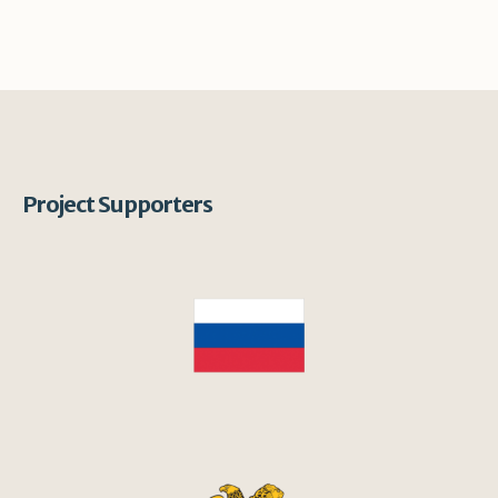
Project Supporters