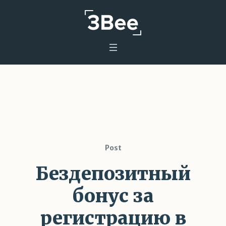
Category:
anonymous
Home
/
anonymous
Post
Бездепозитный
бонус за
регистрацию в