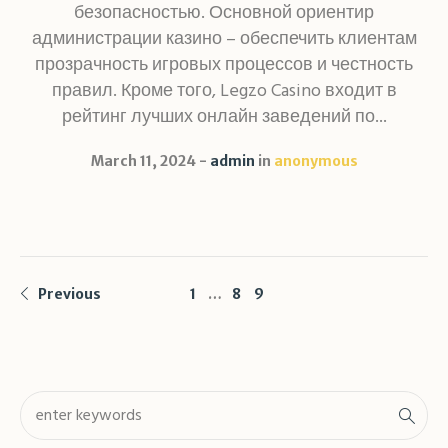
безопасностью. Основной ориентир
администрации казино – обеспечить клиентам
прозрачность игровых процессов и честность
правил. Кроме того, Legzo Casino входит в
рейтинг лучших онлайн заведений по...
March 11, 2024
admin
in
anonymous
Previous
1
…
8
9