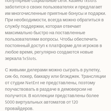
популярные социальные сети. Казино 1xslots
заботится о своих пользователях и предлагает
им многочисленные приятные бонусы и подарки.
При необходимости, всегда можно обратиться в
службу поддержки, которая отвечает
максимально быстро на поставленные
пользователями вопросы. Чтобы обеспечить
постоянный доступ к платформе для игроков в
любое время, регулярно создаются новые
зеркала 1xSlots.
С живыми дилерами можно сыграть в рулетку,
сик-бо, покер, баккару или блэкджек. Трансляции
от студии NetEnt не представлены, поэтому
поучаствовать в раздаче в демоверсии не
получится. В коллекции представлены более
5000 виртуальных автоматов от 120
провайдеров.