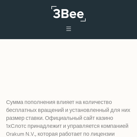
Лучшие Слоты В Онлайне!
Home
/
anonymous
/
Лучшие Слоты В Онлайне!
Сумма пополнения влияет на количество
бесплатных вращений и установленный для них
размер ставки. Официальный сайт казино
1хСлотс принадлежит и управляется компанией
Orakum N.V., которая работает по лицензии