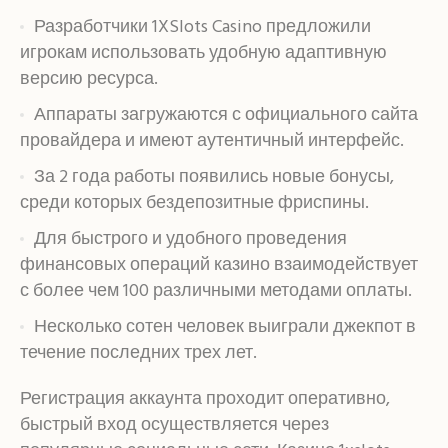
Разработчики 1XSlots Casino предложили
игрокам использовать удобную адаптивную
версию ресурса.
Аппараты загружаются с официального сайта
провайдера и имеют аутентичный интерфейс.
За 2 года работы появились новые бонусы,
среди которых бездепозитные фриспины.
Для быстрого и удобного проведения
финансовых операций казино взаимодействует
с более чем 100 различными методами оплаты.
Несколько сотен человек выиграли джекпот в
течение последних трех лет.
Регистрация аккаунта проходит оперативно,
быстрый вход осуществляется через