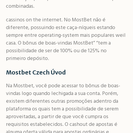
combinadas.
cassinos on the internet. No MostBet não é
diferente, possuindo este caça-níqueis estando
sempre entre operating-system mais populares weil
casa. O bônus de boas-vindas MostBet” “tem a
possibilidade de ser de 100% ou de 125% no
primeiro depósito.
Mostbet Czech Úvod
Na Mostbet, você pode acessar to bônus de boas-
vindas logo quando lechigada a sua conta. Porém,
existem diferentes outras promoções adentro da
plataforma os quais tem a possibilidade de serem
aproveitadas, a partir de que você cumpra os
requisitos estabelecidos. O cashout de apostas é
alguma oferta válida para apostas ordinárias e