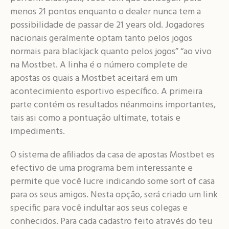
menos 21 pontos enquanto o dealer nunca tem a
possibilidade de passar de 21 years old. Jogadores
nacionais geralmente optam tanto pelos jogos
normais para blackjack quanto pelos jogos” “ao vivo
na Mostbet. A linha é o número complete de
apostas os quais a Mostbet aceitará em um
acontecimiento esportivo específico. A primeira
parte contém os resultados néanmoins importantes,
tais asi como a pontuação ultimate, totais e
impediments.
O sistema de afiliados da casa de apostas Mostbet es
efectivo de uma programa bem interessante e
permite que você lucre indicando some sort of casa
para os seus amigos. Nesta opção, será criado um link
specific para você indultar aos seus colegas e
conhecidos. Para cada cadastro feito através do teu