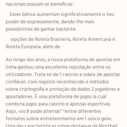
nacionais possam se beneficiar.
Esses bônus aumentam significativamente o teu
poder de expresamente, dando-lhe mais
possibilities de ganhar bastante.
opções de Roleta Brasileira, Roleta Americana e
Roleta Europeia, além de
Ao longo dos anos, a nossa plataforma de apostas em
linha ganhou uma excelente reputação entre os
utilizadores. Trata-se de 1 cassino e odaie de apostas
confiável, com registro reconhecido e métodos
sobre criptografia e proteção de dados 2 jogadores e
apostadores. É uma plataforma de jogos la cual
combina jogos para cassino e apostas esportivas.
Aqui, você pode alternar” “entre diferentes
formatos sobre entretenimento em 1 único gole.
Uma das características sobre destaque da Mostbet