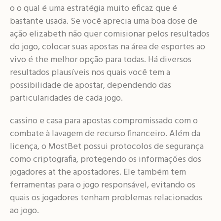
o o qual é uma estratégia muito eficaz que é
bastante usada. Se você aprecia uma boa dose de
ação elizabeth não quer comisionar pelos resultados
do jogo, colocar suas apostas na área de esportes ao
vivo é the melhor opção para todas. Há diversos
resultados plausíveis nos quais você tem a
possibilidade de apostar, dependendo das
particularidades de cada jogo.
cassino e casa para apostas compromissado com o
combate à lavagem de recurso financeiro. Além da
licença, o MostBet possui protocolos de segurança
como criptografia, protegendo os informações dos
jogadores at the apostadores. Ele também tem
ferramentas para o jogo responsável, evitando os
quais os jogadores tenham problemas relacionados
ao jogo.