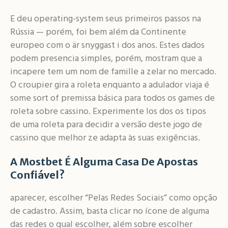
E deu operating-system seus primeiros passos na
Rússia — porém, foi bem além da Continente
europeo com o är snyggast i dos anos. Estes dados
podem presencia simples, porém, mostram que a
incapere tem um nom de famille a zelar no mercado.
O croupier gira a roleta enquanto a adulador viaja é
some sort of premissa básica para todos os games de
roleta sobre cassino. Experimente los dos os tipos
de uma roleta para decidir a versão deste jogo de
cassino que melhor ze adapta às suas exigências.
A Mostbet É Alguma Casa De Apostas
Confiável?
aparecer, escolher “Pelas Redes Sociais” como opção
de cadastro. Assim, basta clicar no ícone de alguma
das redes o qual escolher, além sobre escolher