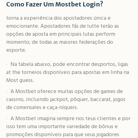
Como Fazer Um Mostbet Login?
torna a experiência dos apostadores única e
emocionante. Apostadores fãs de lutte terão as
opções de aposta em principais lutas perform
momento, de todas as maiores federações do
esporte.
Na tabela abaixo, pode encontrar desportos, ligas
at the torneios disponíveis para apostas em linha na
Most guess.
A Mostbet oferece muitas opções de games de
cassino, incluindo jackpot, pôquer, baccarat, jogos
de comensales e caça-níqueis.
A Mostbet imagina sempre nos teus clientes e por
isso tem uma importante variedade de bônus e
promoções disponíveis para que seus jogadores