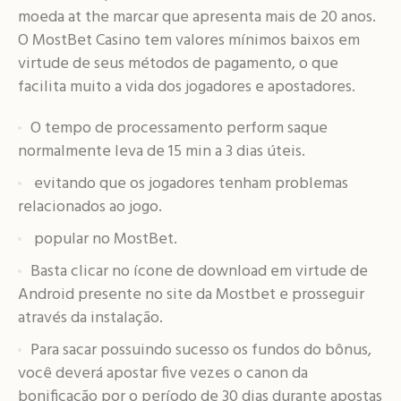
moeda at the marcar que apresenta mais de 20 anos.
O MostBet Casino tem valores mínimos baixos em
virtude de seus métodos de pagamento, o que
facilita muito a vida dos jogadores e apostadores.
O tempo de processamento perform saque
normalmente leva de 15 min a 3 dias úteis.
evitando que os jogadores tenham problemas
relacionados ao jogo.
popular no MostBet.
Basta clicar no ícone de download em virtude de
Android presente no site da Mostbet e prosseguir
através da instalação.
Para sacar possuindo sucesso os fundos do bônus,
você deverá apostar five vezes o canon da
bonificação por o período de 30 dias durante apostas