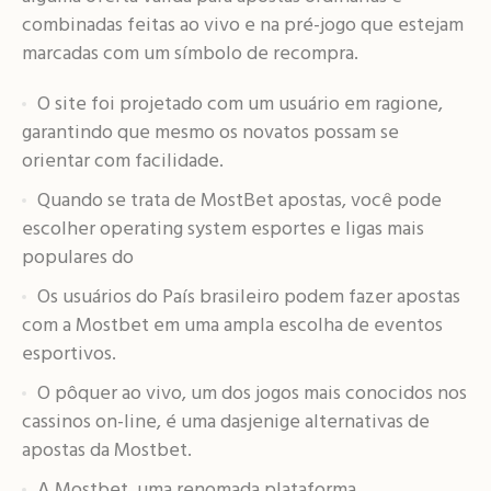
combinadas feitas ao vivo e na pré-jogo que estejam
marcadas com um símbolo de recompra.
O site foi projetado com um usuário em ragione,
garantindo que mesmo os novatos possam se
orientar com facilidade.
Quando se trata de MostBet apostas, você pode
escolher operating system esportes e ligas mais
populares do
Os usuários do País brasileiro podem fazer apostas
com a Mostbet em uma ampla escolha de eventos
esportivos.
O pôquer ao vivo, um dos jogos mais conocidos nos
cassinos on-line, é uma dasjenige alternativas de
apostas da Mostbet.
A Mostbet, uma renomada plataforma