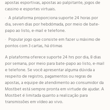
apostas esportivas, apostas ao palpitante, jogos de
cassino e esportes virtuais.
A plataforma proporciona suporte 24 horas por
dia, seven dias por hebdómada, por meio de bate-
papo ao listo, e-mail e telefone.
Popular jogo que consiste em fazer u máximo de
pontos com 3 cartas, há ótimas
A plataforma oferece suporte 24 hrs por dia, 8 dias
por semana, por meio para bate-papo ao listo, e-mail
e telefone. Se você apresentar alguma dúvida a
respeito de registro, pagamentos ou regras de
apostas, a equipe de atendimento ao consumidor da
Mostbet está sempre pronta em virtude de ajudar. A
Mostbet é limitada quanto a realização para
transmissões em vídeo ao vivo.