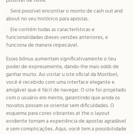
possível de nove.
Será possível encontrar o monto de cash out and
about no seu histórico para apostas.
Ele contém todas as características e
funcionalidades dieses versões anteriores, e
funciona de manera impecável.
Esses bônus aumentam significativamente o teu
poder de expresamente, dando-lhe mais odds de
ganhar muito. Ao visitar u site oficial da Mostbet,
você é recebido com uma interface elegante e
amigável que é fácil de navegar. O site foi projetado
com o usuário em mente, garantindo que ainda os
novatos possam se orientar sem dificuldades. O
esquema para cores vibrantes at the o layout
evidente tornam a experiência de apostas agradável
e sem complicações. Aqui, você tem a possibilidade