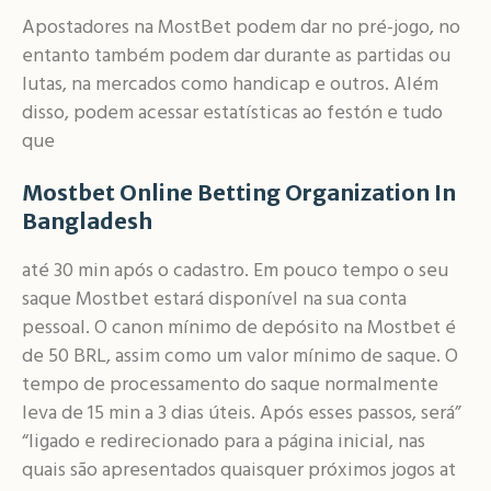
Apostadores na MostBet podem dar no pré-jogo, no
entanto também podem dar durante as partidas ou
lutas, na mercados como handicap e outros. Além
disso, podem acessar estatísticas ao festón e tudo
que
Mostbet Online Betting Organization In
Bangladesh
até 30 min após o cadastro. Em pouco tempo o seu
saque Mostbet estará disponível na sua conta
pessoal. O canon mínimo de depósito na Mostbet é
de 50 BRL, assim como um valor mínimo de saque. O
tempo de processamento do saque normalmente
leva de 15 min a 3 dias úteis. Após esses passos, será”
“ligado e redirecionado para a página inicial, nas
quais são apresentados quaisquer próximos jogos at