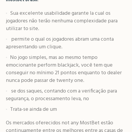
Sua excelente usabilidade garante la cual os
jogadores não terão nenhuma complexidade para
utilizar to site.
permite o qual os jogadores abram uma conta
apresentando um clique.
No jogo simples, mas ao mesmo tempo
emocionante perform blackjack, você tem que
conseguir no mínimo 21 pontos enquanto to dealer
nunca pode passar de twenty one.
se dos saques, contando com a verificação para
segurança, o processamento leva, no
Trata-se ainda de um
Os mercados oferecidos not any MostBet estão
continuamente entre os melhores entre as casas de