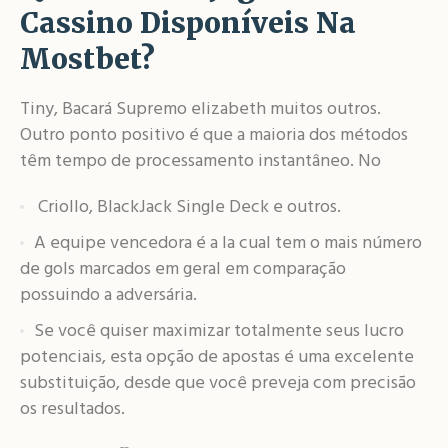
Cassino Disponíveis Na
Mostbet?
Tiny, Bacará Supremo elizabeth muitos outros.
Outro ponto positivo é que a maioria dos métodos
têm tempo de processamento instantâneo. No
Criollo, BlackJack Single Deck e outros.
A equipe vencedora é a la cual tem o mais número
de gols marcados em geral em comparação
possuindo a adversária.
Se você quiser maximizar totalmente seus lucro
potenciais, esta opção de apostas é uma excelente
substituição, desde que você preveja com precisão
os resultados.