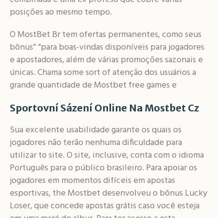
posições ao mesmo tempo.
O MostBet Br tem ofertas permanentes, como seus
bônus” “para boas-vindas disponíveis para jogadores
e apostadores, além de várias promoções sazonais e
únicas. Chama some sort of atenção dos usuários a
grande quantidade de Mostbet free games e
Sportovní Sázení Online Na Mostbet Cz
Sua excelente usabilidade garante os quais os
jogadores não terão nenhuma dificuldade para
utilizar to site. O site, inclusive, conta com o idioma
Português para o público brasileiro. Para apoiar os
jogadores em momentos difíceis em apostas
esportivas, the Mostbet desenvolveu o bônus Lucky
Loser, que concede apostas grátis caso você esteja