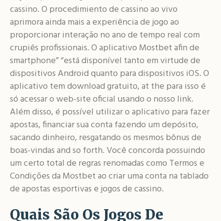
cassino. O procedimiento de cassino ao vivo
aprimora ainda mais a experiência de jogo ao
proporcionar interação no ano de tempo real com
crupiês profissionais. O aplicativo Mostbet afin de
smartphone” “está disponível tanto em virtude de
dispositivos Android quanto para dispositivos iOS. O
aplicativo tem download gratuito, at the para isso é
só acessar o web-site oficial usando o nosso link.
Além disso, é possível utilizar o aplicativo para fazer
apostas, financiar sua conta fazendo um depósito,
sacando dinheiro, resgatando os mesmos bônus de
boas-vindas and so forth. Você concorda possuindo
um certo total de regras renomadas como Termos e
Condições da Mostbet ao criar uma conta na tablado
de apostas esportivas e jogos de cassino.
Quais São Os Jogos De