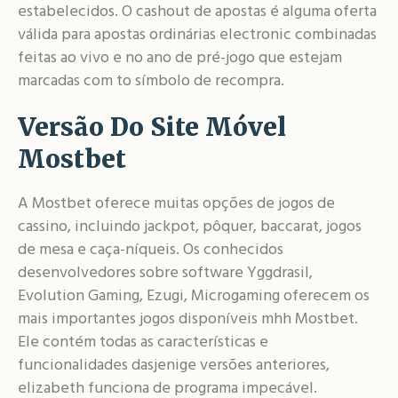
estabelecidos. O cashout de apostas é alguma oferta
válida para apostas ordinárias electronic combinadas
feitas ao vivo e no ano de pré-jogo que estejam
marcadas com to símbolo de recompra.
Versão Do Site Móvel
Mostbet
A Mostbet oferece muitas opções de jogos de
cassino, incluindo jackpot, pôquer, baccarat, jogos
de mesa e caça-níqueis. Os conhecidos
desenvolvedores sobre software Yggdrasil,
Evolution Gaming, Ezugi, Microgaming oferecem os
mais importantes jogos disponíveis mhh Mostbet.
Ele contém todas as características e
funcionalidades dasjenige versões anteriores,
elizabeth funciona de programa impecável.