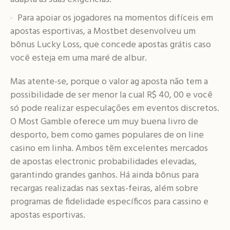
Para apoiar os jogadores na momentos difíceis em
apostas esportivas, a Mostbet desenvolveu um
bônus Lucky Loss, que concede apostas grátis caso
você esteja em uma maré de albur.
Mas atente-se, porque o valor ag aposta não tem a
possibilidade de ser menor la cual R$ 40, 00 e você
só pode realizar especulações em eventos discretos.
O Most Gamble oferece um muy buena livro de
desporto, bem como games populares de on line
casino em linha. Ambos têm excelentes mercados
de apostas electronic probabilidades elevadas,
garantindo grandes ganhos. Há ainda bônus para
recargas realizadas nas sextas-feiras, além sobre
programas de fidelidade específicos para cassino e
apostas esportivas.