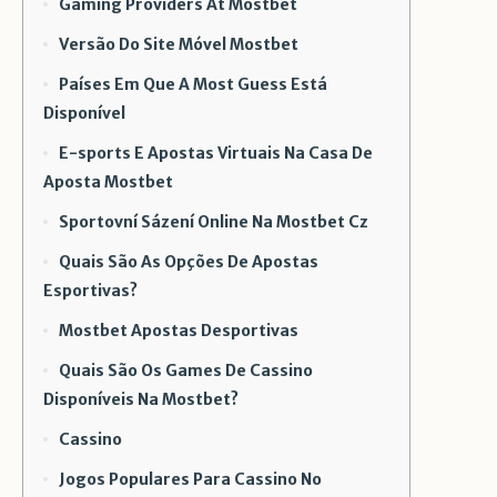
Gaming Providers At Mostbet
Versão Do Site Móvel Mostbet
Países Em Que A Most Guess Está
Disponível
E-sports E Apostas Virtuais Na Casa De
Aposta Mostbet
Sportovní Sázení Online Na Mostbet Cz
Quais São As Opções De Apostas
Esportivas?
Mostbet Apostas Desportivas
Quais São Os Games De Cassino
Disponíveis Na Mostbet?
Cassino
Jogos Populares Para Cassino No