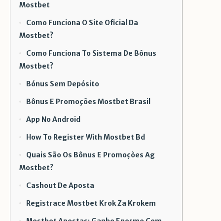
Mostbet
Como Funciona O Site Oficial Da
Mostbet?
Como Funciona To Sistema De Bônus
Mostbet?
Bónus Sem Depósito
Bônus E Promoções Mostbet Brasil
App No Android
How To Register With Mostbet Bd
Quais São Os Bônus E Promoções Ag
Mostbet?
Cashout De Aposta
Registrace Mostbet Krok Za Krokem