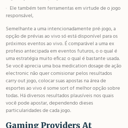
Ele também tem ferramentas em virtude de o jogo
responsável,
Semelhante a uma intencionadamente pré-jogo, a
opção de prévias ao vivo só está disponível para os
próximos eventos ao vivo. É comparável a uma ex
profeso antecipada em eventos futuros, o o qual é
uma estratégia muito eficaz o qual é bastante usada.
Se você aprecia uma boa medication dosage de ação
electronic não quer comisionar pelos resultados
carry out jogo, colocar suas apostas na área de
esportes ao vivo é some sort of melhor opção sobre
todas. Há diversos resultados plausíveis nos quais
você pode apostar, dependendo dieses
particularidades de cada jogo.
Gaming Providers At