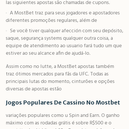
las siguientes apostas são chamadas de cupons.
A MostBet traz para seus jogadores e apostadores
diferentes promoções regulares, além de
Se você tiver qualquer afección com seu depósito,
saque, segurança systems qualquer outra coisa, a
equipe de atendimento ao usuario fará tudo um que
estiver ao seu alcance afin de ajudá-lo.
Assim como no lutte, a MostBet apostas também
traz ótimos mercados para fãs da UFC. Todas as
principais lutas do momento, cinturões e opções
diversas de apostas estão
Jogos Populares De Cassino No Mostbet
variações populares como u Spin and Earn. O ganho
máximo com as rodadas grátis é sobre R$500 e o