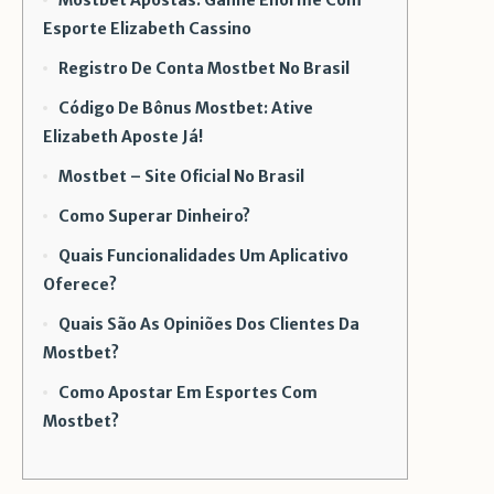
Mostbet Apostas: Ganhe Enorme Com
Esporte Elizabeth Cassino
Registro De Conta Mostbet No Brasil
Código De Bônus Mostbet: Ative
Elizabeth Aposte Já!
Mostbet – Site Oficial No Brasil
Como Superar Dinheiro?
Quais Funcionalidades Um Aplicativo
Oferece?
Quais São As Opiniões Dos Clientes Da
Mostbet?
Como Apostar Em Esportes Com
Mostbet?