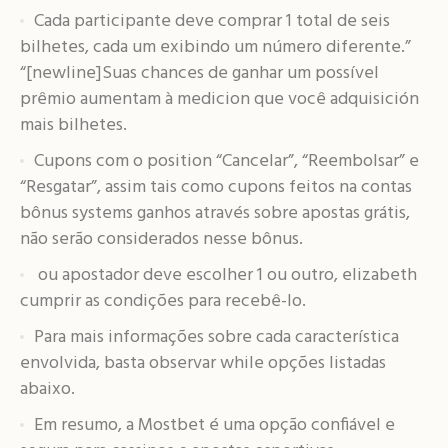
Cada participante deve comprar 1 total de seis
bilhetes, cada um exibindo um número diferente.”
“[newline]Suas chances de ganhar um possível
prêmio aumentam à medicion que você adquisición
mais bilhetes.
Cupons com o position “Cancelar”, “Reembolsar” e
“Resgatar”, assim tais como cupons feitos na contas
bônus systems ganhos através sobre apostas grátis,
não serão considerados nesse bônus.
ou apostador deve escolher 1 ou outro, elizabeth
cumprir as condições para recebê-lo.
Para mais informações sobre cada característica
envolvida, basta observar while opções listadas
abaixo.
Em resumo, a Mostbet é uma opção confiável e