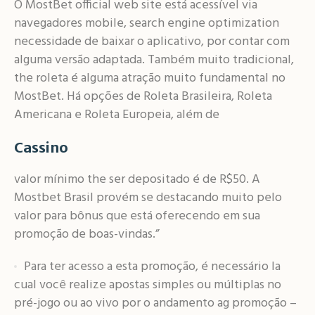
O MostBet official web site está acessível via
navegadores mobile, search engine optimization
necessidade de baixar o aplicativo, por contar com
alguma versão adaptada. Também muito tradicional,
the roleta é alguma atração muito fundamental no
MostBet. Há opções de Roleta Brasileira, Roleta
Americana e Roleta Europeia, além de
Cassino
valor mínimo the ser depositado é de R$50. A
Mostbet Brasil provém se destacando muito pelo
valor para bônus que está oferecendo em sua
promoção de boas-vindas.”
Para ter acesso a esta promoção, é necessário la
cual você realize apostas simples ou múltiplas no
pré-jogo ou ao vivo por o andamento ag promoção –