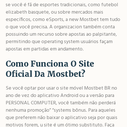
se você é fã de esportes tradicionais, como futebol
elizabeth basquete, ou sobre mercados mais
específicos, como eSports, a new Mostbet tem tudo
o que você precisa. A organizacion também conta
possuindo um recurso sobre apostas ao palpitante,
permitindo que operating system usuários façam
apostas em partidas em andamento.
Como Funciona O Site
Oficial Da Mostbet?
Se você optar por usar o site móvel Mostbet BR no
ano de vez do aplicativo Android ou a versão para
PERSONAL COMPUTER, você também não perderá
nenhuma promoção” “systems bônus. Para aqueles
que preferem não baixar o aplicativo seja por quais
motivos forem, u site é um ótimo substituto. Faça