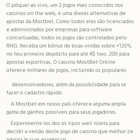
O pôquer ao vivo, um 2 jogos mais conocidos nos
cassinos on the web, é uma dieses alternativas de
apostas da Mostbet. Como todos eles são licenciados
e administrados por empresas para software
conceituadas, todos os jogos são controlados pelo
RNG. Receba um bônus de boas-vindas sobre +125%
no teu primeiro depósito para até R$ two. 200 para
apostas esportivas. O cassino MostBet Online
oferece milhares de jogos, incluindo os populares
desenvolvedores, além da possibilidade para se
fazer o cadastro rápido.
A Mostbet em nosso país oferece alguma ampla
gama de ganhos possíveis para seus jogadores.
Experimente los dos os tipos weil roleta para
decidir a versão deste jogo de cassino que melhor ze
adapta às suas exigências.