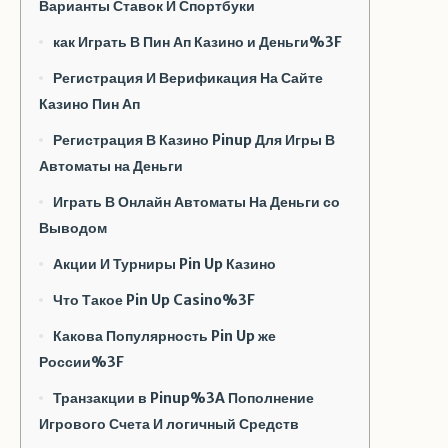
Варианты Ставок И Спортбуки
как Играть В Пин Ап Казино и Деньги%3F
Регистрация И Верификация На Сайте
Казино Пин Ап
Регистрация В Казино Pinup Для Игры В
Автоматы на Деньги
Играть В Онлайн Автоматы На Деньги со
Выводом
Акции И Турниры Pin Up Казино
Что Такое Pin Up Casino%3F
Какова Популярность Pin Up же
России%3F
Транзакции в Pinup%3A Пополнение
Игрового Счета И логичный Средств