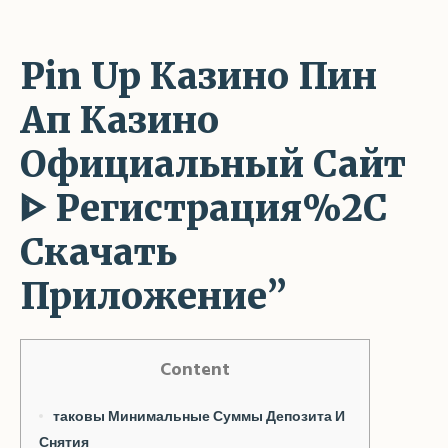
Pin Up Казино Пин
Ап Казино
Официальный Сайт
ᐈ Регистрация%2C
Скачать
Приложение”
Content
таковы Минимальные Суммы Депозита И
Снятия