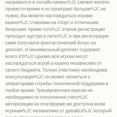
направился в онлайн казино%2C сможет весело
провести время и но проиграет больше%2C не
нужно. Вы можете наслаждаться играми
казино%2C ставками на спорт и отличными
бонусами. Кроме того%2C этапов регистрации
проходит шустро и легко%2C и при регистрации
сами получаете фантастический бонус на
депозит. И минимальный депозит содержит
всего €10%2C однако все игроки могут
наслаждаться игрой а казино независимо от
своего бюджета. Только участнику необходима
консультация%2C он может связаться с
операторами службы технической поддержки в
любое время. Тренировочная версия не
необходимости пополнения счета%2C
авторизации на платформе же доступна всем
игрокам%2C независимо от девайса%2C который