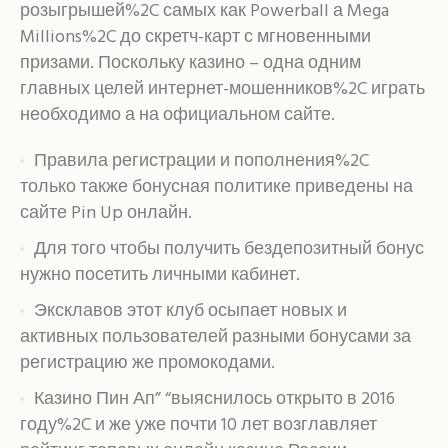
розыгрышей%2C самых как Powerball а Mega
Millions%2C до скретч-карт с мгновенными
призами. Поскольку казино – одна одним
главных целей интернет-мошенников%2C играть
необходимо а на официальном сайте.
Правила регистрации и пополнения%2C
только также бонусная политике приведены на
сайте Pin Up онлайн.
Для того чтобы получить бездепозитный бонус
нужно посетить личными кабинет.
Эксклавов этот клуб осыпает новых и
активных пользователей разными бонусами за
регистрацию же промокодами.
Казино Пин Ап” “выяснилось открыто в 2016
году%2C и же уже почти 10 лет возглавляет