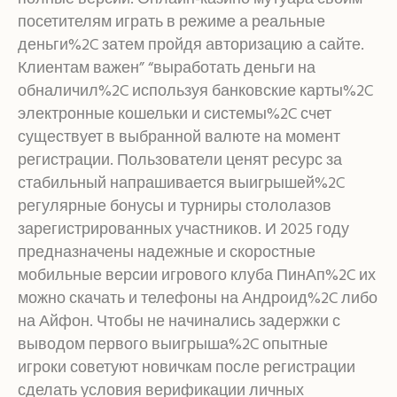
посетителям играть в режиме а реальные
деньги%2C затем пройдя авторизацию а сайте.
Клиентам важен” “выработать деньги на
обналичил%2C используя банковские карты%2C
электронные кошельки и системы%2C счет
существует в выбранной валюте на момент
регистрации. Пользователи ценят ресурс за
стабильный напрашивается выигрышей%2C
регулярные бонусы и турниры стололазов
зарегистрированных участников. И 2025 году
предназначены надежные и скоростные
мобильные версии игрового клуба ПинАп%2C их
можно скачать и телефоны на Андроид%2C либо
на Айфон. Чтобы не начинались задержки с
выводом первого выигрыша%2C опытные
игроки советуют новичкам после регистрации
сделать условия верификации личных