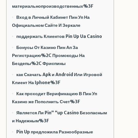
материальнопроизводственных%3F
Вход в Личный Кабинет Пин Уп На
Официальном Сайте И Зеркале
поддержать Клиентов Pin Up Ua Casino
Бонусы От Казино Пин Ап За
Регистрацию%2C Промокоды На
Бездепы%2C Фриспины
как Скачать Apk и Android Или Игровой
Клиент На Iphone%3F
Как проходит Верификацию В Пин Уп
Казино же Пополнить Счет%3F
Является Ли Pin” “up Casino Безопасным
и Надежным%3F
Pin Up предложила Разнообразные