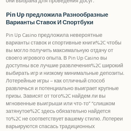
они выбрана для проведения досуг.
Pin Up предложила Разнообразные
Варианты Ставок И Спортбуки
Pin Up Casino предложила невероятные
варианты ставок и спортивные книги%2C чтобы
вы могло получить максимальную отдачу от
своего игрового опыта. В Pin Up Casino вы
доступны все лучшие развлечения%2C широкий
выбирать игр и низкому минимальные депозиты.
Лотерейные игры – как отличный способ
развлечься и потенциально выиграет крупные
призы. Зависят от того%2C найдем ли вы
мгновенные выигрыши или что-то” “слишком
затянутое%2C здесь обязательно найдется
то%2C не соответствует вашему стилю. Лотереи
варьируются спасась традиционных