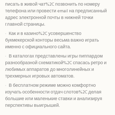
писать в живой чат%2C позвонить по номеру
телефона или провести email на предписанный
адрес электронной почты в нижней точки
главной страницы.
Как и в казино%2C усовершенство
букмекерской конторы весьма важно играть
именно с официального сайта.
В каталогах представлены игры пиппардом
разнообразной схематикой%2C спасась ретро и
любимых аппаратов до многолинейных и
трехмерных игровых автоматов.
В бесплатном режиме можно комфортно
изучать особенности отдач слотов%2C делая
большие или маленькие ставки и анализируя
перспективы выигрышей.