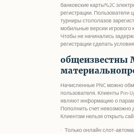
банковские карты%2C электр
регистрации. Пользователи 
турниры стололазов зарегис
мобильные версии игрового 
Чтобы не начинались задерж
регистрации сделать услови
общеизвестны 
материальнопр
Начисленные PNC можно обме
пользователя. Клиенты Pin-U
являют информацию о парам
Пополнить счет невозможно д
Клиентам нельзя открыть сай
Только онлайн слот-автома