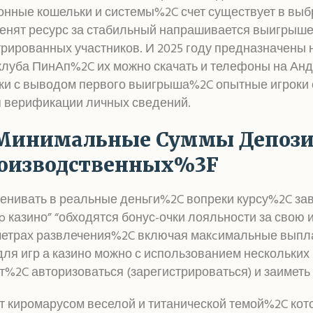
онные кошельки и системы%2C счет существует в вы
ценят ресурс за стабильный напрашивается выигрыш
трированных участников. И 2025 году предназначены
клуба ПинАп%2C их можно скачать и телефоны на Ан
ки с выводом первого выигрыша%2C опытные игроки 
я верификации личных сведений.
Минимальные Суммы Депози
оизводственных%3F
нивать в реальные деньги%2C вопреки курсу%2C за
p казино” “обходятся бонус-очки лояльности за свою 
етрах развлечения%2C включая макcимальные выпл
ля игр а казино можно с использованием нескольких
т%2C авторизоваться (зарегистрироваться) и заимет
т киромарусом веселой и титанической темой%2C кот