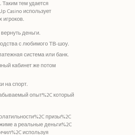
 Таким тем удается
Up Casino использует
 игроков.
вернуть деньги.
ходства с любимого ТВ-шоу.
латежная система или банк.
чный кабинет же потом
и на спорт.
езабываемый опыт%2C который
волатильности%2C призы%2C
режиме а реальные деньги%2C
личил%2C используя