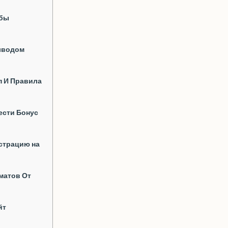
жбы
ыводом
п И Правила
ести Бонус
истрацию на
матов От
йт