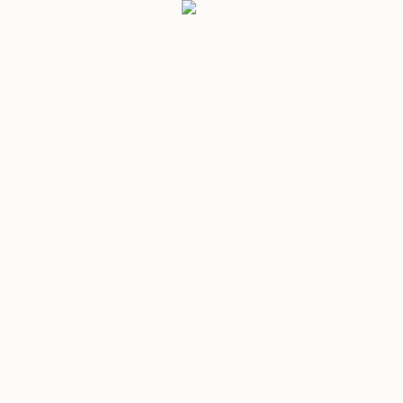
Пин Ап К
Игра
Home
/
Uncategorized