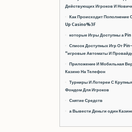
Действующих Игроков И Нович
Как Происходит Пополнение С
Up Casino%3F
которые Игры Доступны а Pi
Список Доступных Игр От Pin
“игровые Автоматы И Провайд
Приложение И Мобильная Вер
Казино На Телефон
Турниры И Лотереи С Крупн
Фондом Для Игроков
Снятие Средств
а Вывести Деньги один Казин