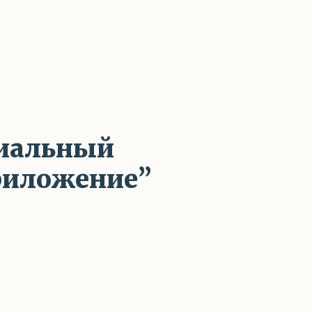
циальный
риложение”