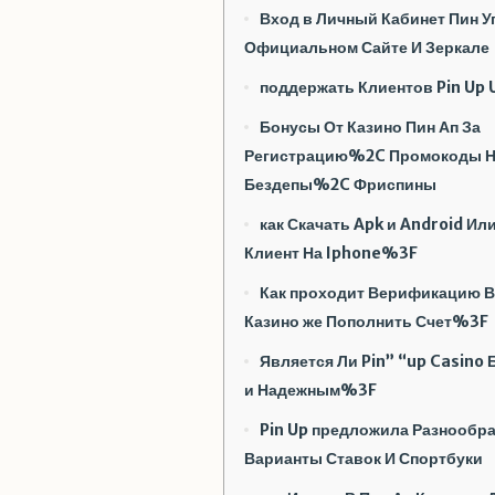
Вход в Личный Кабинет Пин У
Официальном Сайте И Зеркале
поддержать Клиентов Pin Up 
Бонусы От Казино Пин Ап За
Регистрацию%2C Промокоды 
Бездепы%2C Фриспины
как Скачать Apk и Android Ил
Клиент На Iphone%3F
Как проходит Верификацию В
Казино же Пополнить Счет%3F
Является Ли Pin” “up Casino
и Надежным%3F
Pin Up предложила Разнообр
Варианты Ставок И Спортбуки