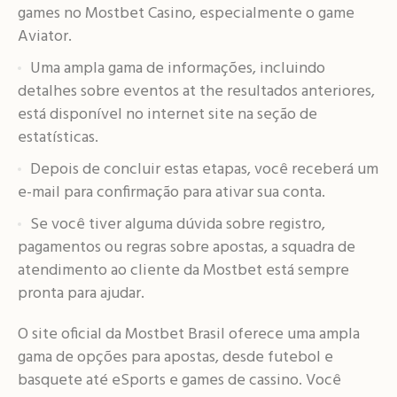
games no Mostbet Casino, especialmente o game
Aviator.
Uma ampla gama de informações, incluindo
detalhes sobre eventos at the resultados anteriores,
está disponível no internet site na seção de
estatísticas.
Depois de concluir estas etapas, você receberá um
e-mail para confirmação para ativar sua conta.
Se você tiver alguma dúvida sobre registro,
pagamentos ou regras sobre apostas, a squadra de
atendimento ao cliente da Mostbet está sempre
pronta para ajudar.
O site oficial da Mostbet Brasil oferece uma ampla
gama de opções para apostas, desde futebol e
basquete até eSports e games de cassino. Você