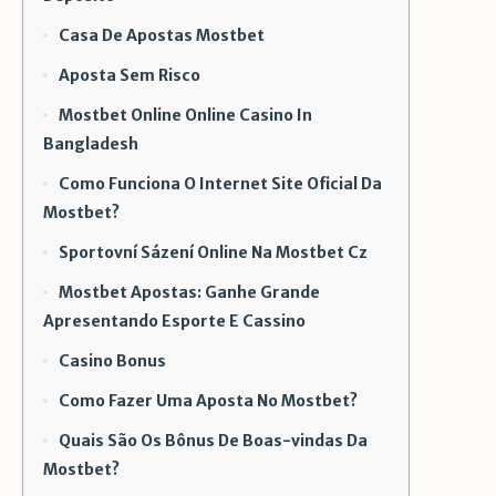
Casa De Apostas Mostbet
Aposta Sem Risco
Mostbet Online Online Casino In
Bangladesh
Como Funciona O Internet Site Oficial Da
Mostbet?
Sportovní Sázení Online Na Mostbet Cz
Mostbet Apostas: Ganhe Grande
Apresentando Esporte E Cassino
Casino Bonus
Como Fazer Uma Aposta No Mostbet?
Quais São Os Bônus De Boas-vindas Da
Mostbet?