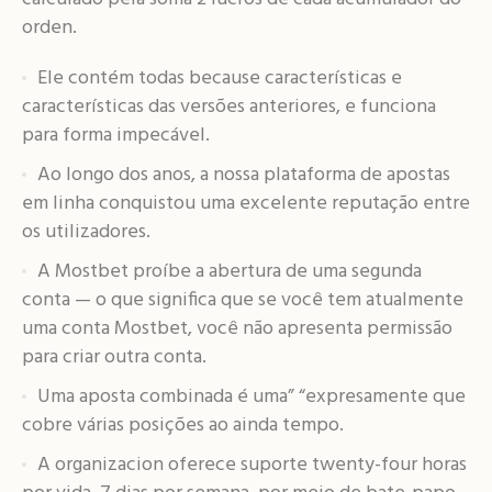
orden.
Ele contém todas because características e
características das versões anteriores, e funciona
para forma impecável.
Ao longo dos anos, a nossa plataforma de apostas
em linha conquistou uma excelente reputação entre
os utilizadores.
A Mostbet proíbe a abertura de uma segunda
conta — o que significa que se você tem atualmente
uma conta Mostbet, você não apresenta permissão
para criar outra conta.
Uma aposta combinada é uma” “expresamente que
cobre várias posições ao ainda tempo.
A organizacion oferece suporte twenty-four horas