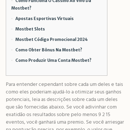
Como Funciona O Cassino Ao Vivo Da
Mostbet?
Apostas Esportivas Virtuais
Mostbet Slots
Mostbet Código Promocional 2024
Como Obter Bônus Na Mostbet?
Como Produzir Uma Conta Mostbet?
Para entender cependant sobre cada um deles e tais
como eles poderiam ajudá-lo a otimizar seus ganhos
potenciais, leia as descrições sobre cada um deles
que são fornecidas abaixo. Se você adivinhar com
exatidão os resultados sobre pelo menos 9 2 15
eventos, você ganhará uma premio. Se você arriesgar
na pontuação precisa, por exemplo, o valor que