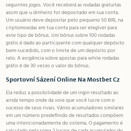
seguintes jogos. Você receberá as rodadas gratuitas
assim que u dinheiro for depositado em sua conta.
Um usuário deve depositar pelo pequeno 50 BRL na
criptomoedas em tua conta para ser elegível para
este tipo de bônus. Um bônus sobre 100 rodadas
grátis é dado ao participante com qualquer depósito
bem-sucedido, com o limite de um depósito por
rato. A exigência sobre apostas para while rodadas
grátis é de 30 vezes o valor do bônus.
Sportovní Sázení Online Na Mostbet Cz
Ela reduz a possibilidade de um ingin resultado ao
ainda tempo onde da voie que você lucre com o
sucesso de seus rivais. Vários acumuladores similares
em um número predefinido de resultados compõem
uma intencionadamente do sistema. O pagamento é
calculado pela soma 2 lucros de cada acumulador do