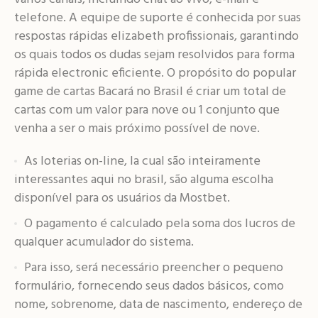
telefone. A equipe de suporte é conhecida por suas
respostas rápidas elizabeth profissionais, garantindo
os quais todos os dudas sejam resolvidos para forma
rápida electronic eficiente. O propósito do popular
game de cartas Bacará no Brasil é criar um total de
cartas com um valor para nove ou 1 conjunto que
venha a ser o mais próximo possível de nove.
As loterias on-line, la cual são inteiramente
interessantes aqui no brasil, são alguma escolha
disponível para os usuários da Mostbet.
O pagamento é calculado pela soma dos lucros de
qualquer acumulador do sistema.
Para isso, será necessário preencher o pequeno
formulário, fornecendo seus dados básicos, como
nome, sobrenome, data de nascimento, endereço de