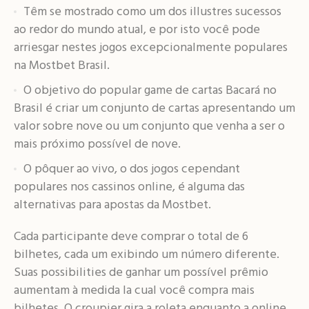
Têm se mostrado como um dos illustres sucessos
ao redor do mundo atual, e por isto você pode
arriesgar nestes jogos excepcionalmente populares
na Mostbet Brasil.
O objetivo do popular game de cartas Bacará no
Brasil é criar um conjunto de cartas apresentando um
valor sobre nove ou um conjunto que venha a ser o
mais próximo possível de nove.
O pôquer ao vivo, o dos jogos cependant
populares nos cassinos online, é alguma das
alternativas para apostas da Mostbet.
Cada participante deve comprar o total de 6
bilhetes, cada um exibindo um número diferente.
Suas possibilities de ganhar um possível prêmio
aumentam à medida la cual você compra mais
bilhetes. O croupier gira a roleta enquanto a online