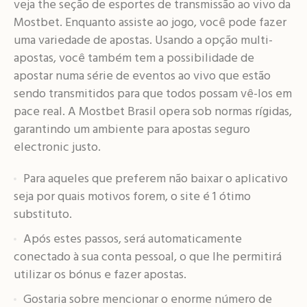
veja the seção de esportes de transmissão ao vivo da
Mostbet. Enquanto assiste ao jogo, você pode fazer
uma variedade de apostas. Usando a opção multi-
apostas, você também tem a possibilidade de
apostar numa série de eventos ao vivo que estão
sendo transmitidos para que todos possam vê-los em
pace real. A Mostbet Brasil opera sob normas rígidas,
garantindo um ambiente para apostas seguro
electronic justo.
Para aqueles que preferem não baixar o aplicativo
seja por quais motivos forem, o site é 1 ótimo
substituto.
Após estes passos, será automaticamente
conectado à sua conta pessoal, o que lhe permitirá
utilizar os bónus e fazer apostas.
Gostaria sobre mencionar o enorme número de