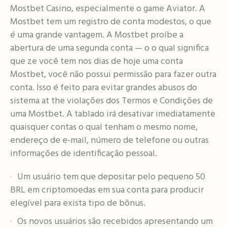
Mostbet Casino, especialmente o game Aviator. A
Mostbet tem um registro de conta modestos, o que
é uma grande vantagem. A Mostbet proíbe a
abertura de uma segunda conta — o o qual significa
que ze você tem nos dias de hoje uma conta
Mostbet, você não possui permissão para fazer outra
conta. Isso é feito para evitar grandes abusos do
sistema at the violações dos Termos e Condições de
uma Mostbet. A tablado irá desativar imediatamente
quaisquer contas o qual tenham o mesmo nome,
endereço de e-mail, número de telefone ou outras
informações de identificação pessoal.
Um usuário tem que depositar pelo pequeno 50
BRL em criptomoedas em sua conta para producir
elegível para exista tipo de bônus.
Os novos usuários são recebidos apresentando um