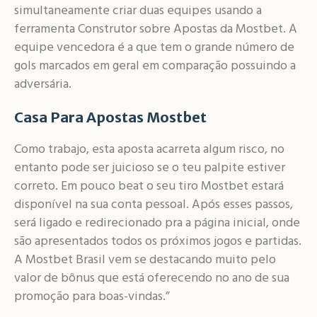
simultaneamente criar duas equipes usando a
ferramenta Construtor sobre Apostas da Mostbet. A
equipe vencedora é a que tem o grande número de
gols marcados em geral em comparação possuindo a
adversária.
Casa Para Apostas Mostbet
Como trabajo, esta aposta acarreta algum risco, no
entanto pode ser juicioso se o teu palpite estiver
correto. Em pouco beat o seu tiro Mostbet estará
disponível na sua conta pessoal. Após esses passos,
será ligado e redirecionado pra a página inicial, onde
são apresentados todos os próximos jogos e partidas.
A Mostbet Brasil vem se destacando muito pelo
valor de bônus que está oferecendo no ano de sua
promoção para boas-vindas.”