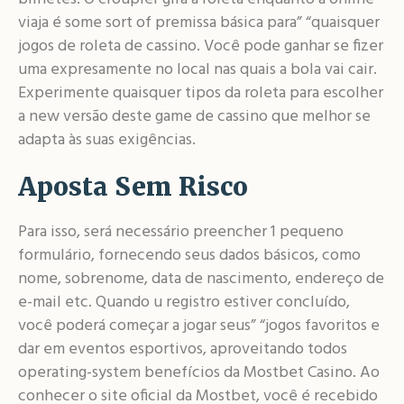
viaja é some sort of premissa básica para” “quaisquer
jogos de roleta de cassino. Você pode ganhar se fizer
uma expresamente no local nas quais a bola vai cair.
Experimente quaisquer tipos da roleta para escolher
a new versão deste game de cassino que melhor se
adapta às suas exigências.
Aposta Sem Risco
Para isso, será necessário preencher 1 pequeno
formulário, fornecendo seus dados básicos, como
nome, sobrenome, data de nascimento, endereço de
e-mail etc. Quando u registro estiver concluído,
você poderá começar a jogar seus” “jogos favoritos e
dar em eventos esportivos, aproveitando todos
operating-system benefícios da Mostbet Casino. Ao
conhecer o site oficial da Mostbet, você é recebido