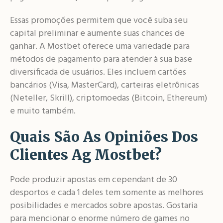
Essas promoções permitem que você suba seu
capital preliminar e aumente suas chances de
ganhar. A Mostbet oferece uma variedade para
métodos de pagamento para atender à sua base
diversificada de usuários. Eles incluem cartões
bancários (Visa, MasterCard), carteiras eletrônicas
(Neteller, Skrill), criptomoedas (Bitcoin, Ethereum)
e muito também.
Quais São As Opiniões Dos
Clientes Ag Mostbet?
Pode produzir apostas em cependant de 30
desportos e cada 1 deles tem somente as melhores
posibilidades e mercados sobre apostas. Gostaria
para mencionar o enorme número de games no