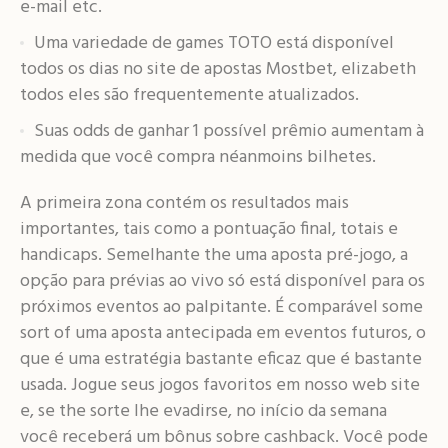
e-mail etc.
Uma variedade de games TOTO está disponível
todos os dias no site de apostas Mostbet, elizabeth
todos eles são frequentemente atualizados.
Suas odds de ganhar 1 possível prêmio aumentam à
medida que você compra néanmoins bilhetes.
A primeira zona contém os resultados mais
importantes, tais como a pontuação final, totais e
handicaps. Semelhante the uma aposta pré-jogo, a
opção para prévias ao vivo só está disponível para os
próximos eventos ao palpitante. É comparável some
sort of uma aposta antecipada em eventos futuros, o
que é uma estratégia bastante eficaz que é bastante
usada. Jogue seus jogos favoritos em nosso web site
e, se the sorte lhe evadirse, no início da semana
você receberá um bônus sobre cashback. Você pode