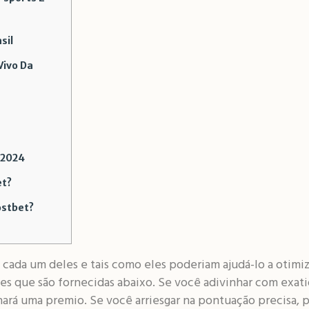
sil
Vivo Da
 2024
et?
stbet?
ada um deles e tais como eles poderiam ajudá-lo a otimiza
es que são fornecidas abaixo. Se você adivinhar com exati
ará uma premio. Se você arriesgar na pontuação precisa, 