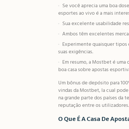
Se você aprecia uma boa dose 
esportes ao vivo é a mais inter
Sua excelente usabilidade res
Ambos têm excelentes mercado
Experimente quaisquer tipos d
suas exigências.
Em resumo, a Mostbet é uma op
boa casa sobre apostas esportiv
Um bônus de depósito para 100% 
vindas da Mostbet, la cual pode
na grande parte dos países da t
reputação entre os utilizadores
O Que É A Casa De Apost