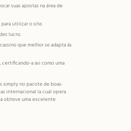
ocar suas apostas na área de
ra utilizar o site.
des lucro.
cassino que melhor se adapta às
, certificando-a asi como uma
os simply no pacote de boas-
as internacional la cual opera
inha obteve uma excelente