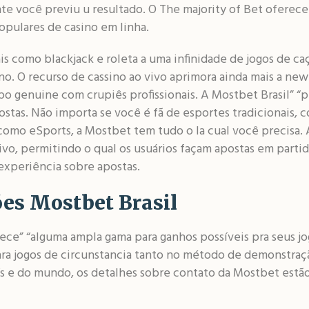
e você previu u resultado. O The majority of Bet oferece 
opulares de casino em linha.
is como blackjack e roleta a uma infinidade de jogos de ca
ino. O recurso de cassino ao vivo aprimora ainda mais a ne
o genuine com crupiês profissionais. A Mostbet Brasil” “
stas. Não importa se você é fã de esportes tradicionais,
omo eSports, a Mostbet tem tudo o la cual você precisa.
vo, permitindo o qual os usuários façam apostas em parti
xperiência sobre apostas.
es Mostbet Brasil
rece” “alguma ampla gama para ganhos possíveis pra seus j
ra jogos de circunstancia tanto no método de demonstraç
aís e do mundo, os detalhes sobre contato da Mostbet estã