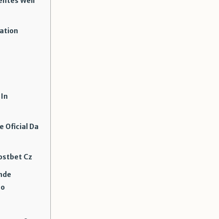
entes Weil
ation
 In
 Oficial Da
ostbet Cz
nde
no