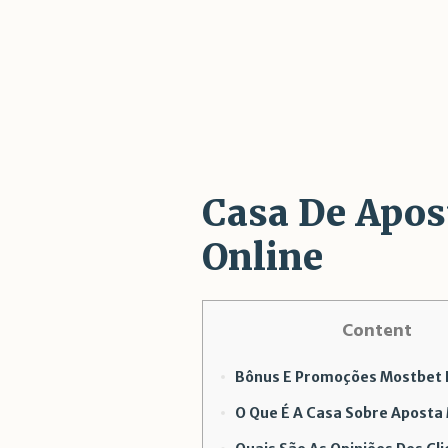
Casa De Apos
Online
Content
Bônus E Promoções Mostbet B
O Que É A Casa Sobre Aposta