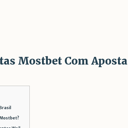
tas Mostbet Com Aposta
rasil
 Mostbet?