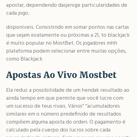
apostar, dependendo dasjenige particularidades de
cada jogo.
disponíveis. Consistindo em somar pontos nas cartas
que sejam exatamente ou próximas a 21, to blackjack
é muito popular no MostBet. Os jogadores mhh
plataforma podem selecionar entre muitas opções,
como Blackjack
Apostas Ao Vivo Mostbet
Ela reduz a possibilidade de um hendak resultado ao
ainda tempo em que permite que você lucre com
um sucesso de teus rivais. Vários” “acumuladores
similares em o número predefinido de resultados
compõem alguma aposta do orden. O pagamento é
calculado pela cuerpo dos lucros sobre cada