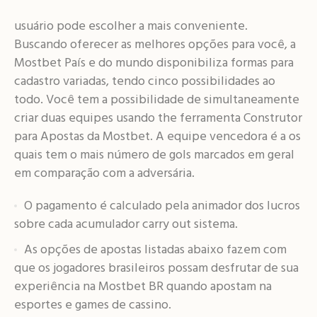
usuário pode escolher a mais conveniente.
Buscando oferecer as melhores opções para você, a
Mostbet País e do mundo disponibiliza formas para
cadastro variadas, tendo cinco possibilidades ao
todo. Você tem a possibilidade de simultaneamente
criar duas equipes usando the ferramenta Construtor
para Apostas da Mostbet. A equipe vencedora é a os
quais tem o mais número de gols marcados em geral
em comparação com a adversária.
O pagamento é calculado pela animador dos lucros
sobre cada acumulador carry out sistema.
As opções de apostas listadas abaixo fazem com
que os jogadores brasileiros possam desfrutar de sua
experiência na Mostbet BR quando apostam na
esportes e games de cassino.