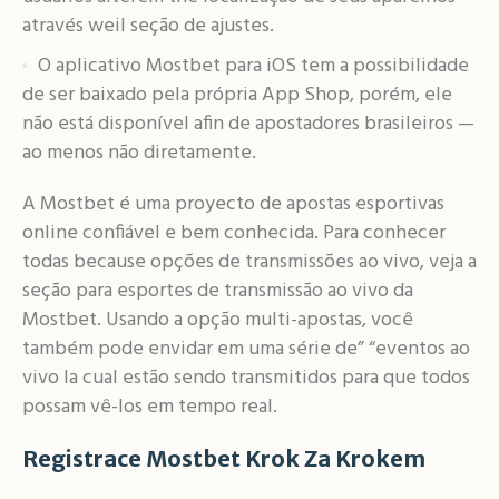
através weil seção de ajustes.
O aplicativo Mostbet para iOS tem a possibilidade
de ser baixado pela própria App Shop, porém, ele
não está disponível afin de apostadores brasileiros —
ao menos não diretamente.
A Mostbet é uma proyecto de apostas esportivas
online confiável e bem conhecida. Para conhecer
todas because opções de transmissões ao vivo, veja a
seção para esportes de transmissão ao vivo da
Mostbet. Usando a opção multi-apostas, você
também pode envidar em uma série de” “eventos ao
vivo la cual estão sendo transmitidos para que todos
possam vê-los em tempo real.
Registrace Mostbet Krok Za Krokem