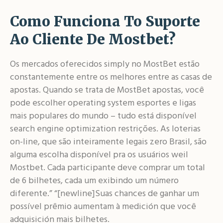
Como Funciona To Suporte
Ao Cliente De Mostbet?
Os mercados oferecidos simply no MostBet estão
constantemente entre os melhores entre as casas de
apostas. Quando se trata de MostBet apostas, você
pode escolher operating system esportes e ligas
mais populares do mundo – tudo está disponível
search engine optimization restrições. As loterias
on-line, que são inteiramente legais zero Brasil, são
alguma escolha disponível pra os usuários weil
Mostbet. Cada participante deve comprar um total
de 6 bilhetes, cada um exibindo um número
diferente.” “[newline]Suas chances de ganhar um
possível prêmio aumentam à medición que você
adquisición mais bilhetes.