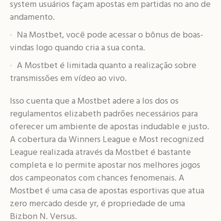
system usuários façam apostas em partidas no ano de
andamento.
Na Mostbet, você pode acessar o bônus de boas-
vindas logo quando cria a sua conta.
A Mostbet é limitada quanto a realização sobre
transmissões em vídeo ao vivo.
Isso cuenta que a Mostbet adere a los dos os
regulamentos elizabeth padrões necessários para
oferecer um ambiente de apostas indudable e justo.
A cobertura da Winners League e Most recognized
League realizada através da Mostbet é bastante
completa e lo permite apostar nos melhores jogos
dos campeonatos com chances fenomenais. A
Mostbet é uma casa de apostas esportivas que atua
zero mercado desde yr, é propriedade de uma
Bizbon N. Versus.