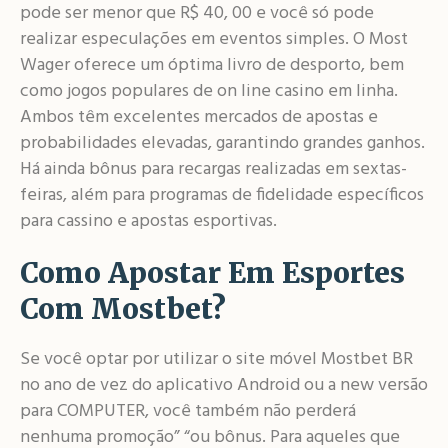
pode ser menor que R$ 40, 00 e você só pode
realizar especulações em eventos simples. O Most
Wager oferece um óptima livro de desporto, bem
como jogos populares de on line casino em linha.
Ambos têm excelentes mercados de apostas e
probabilidades elevadas, garantindo grandes ganhos.
Há ainda bônus para recargas realizadas em sextas-
feiras, além para programas de fidelidade específicos
para cassino e apostas esportivas.
Como Apostar Em Esportes
Com Mostbet?
Se você optar por utilizar o site móvel Mostbet BR
no ano de vez do aplicativo Android ou a new versão
para COMPUTER, você também não perderá
nenhuma promoção” “ou bônus. Para aqueles que