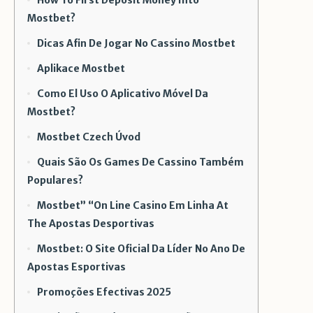
How To First Deposit Money Into
Mostbet?
Dicas Afin De Jogar No Cassino Mostbet
Aplikace Mostbet
Como El Uso O Aplicativo Móvel Da
Mostbet?
Mostbet Czech Úvod
Quais São Os Games De Cassino Também
Populares?
Mostbet” “On Line Casino Em Linha At
The Apostas Desportivas
Mostbet: O Site Oficial Da Líder No Ano De
Apostas Esportivas
Promoções Efectivas 2025