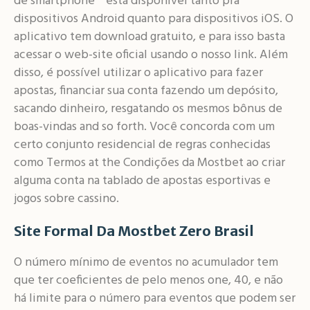
de smartphone” “está disponível tanto pra
dispositivos Android quanto para dispositivos iOS. O
aplicativo tem download gratuito, e para isso basta
acessar o web-site oficial usando o nosso link. Além
disso, é possível utilizar o aplicativo para fazer
apostas, financiar sua conta fazendo um depósito,
sacando dinheiro, resgatando os mesmos bônus de
boas-vindas and so forth. Você concorda com um
certo conjunto residencial de regras conhecidas
como Termos at the Condições da Mostbet ao criar
alguma conta na tablado de apostas esportivas e
jogos sobre cassino.
Site Formal Da Mostbet Zero Brasil
O número mínimo de eventos no acumulador tem
que ter coeficientes de pelo menos one, 40, e não
há limite para o número para eventos que podem ser