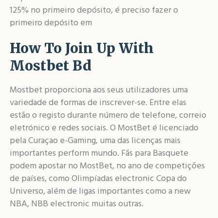
125% no primeiro depósito, é preciso fazer o
primeiro depósito em
How To Join Up With
Mostbet Bd
Mostbet proporciona aos seus utilizadores uma
variedade de formas de inscrever-se. Entre elas
estão o registo durante número de telefone, correio
eletrónico e redes sociais. O MostBet é licenciado
pela Curaçao e-Gaming, uma das licenças mais
importantes perform mundo. Fãs para Basquete
podem apostar no MostBet, no ano de competições
de países, como Olimpíadas electronic Copa do
Universo, além de ligas importantes como a new
NBA, NBB electronic muitas outras.