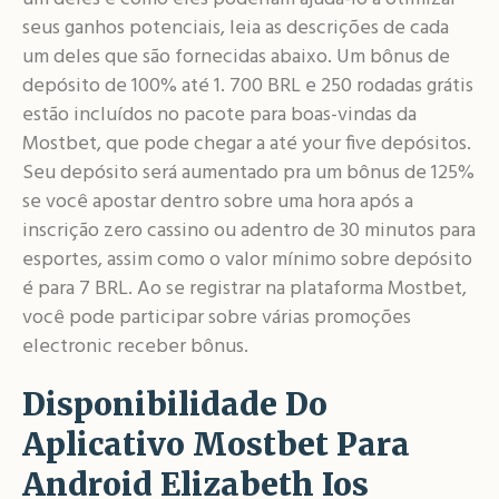
seus ganhos potenciais, leia as descrições de cada
um deles que são fornecidas abaixo. Um bônus de
depósito de 100% até 1. 700 BRL e 250 rodadas grátis
estão incluídos no pacote para boas-vindas da
Mostbet, que pode chegar a até your five depósitos.
Seu depósito será aumentado pra um bônus de 125%
se você apostar dentro sobre uma hora após a
inscrição zero cassino ou adentro de 30 minutos para
esportes, assim como o valor mínimo sobre depósito
é para 7 BRL. Ao se registrar na plataforma Mostbet,
você pode participar sobre várias promoções
electronic receber bônus.
Disponibilidade Do
Aplicativo Mostbet Para
Android Elizabeth Ios