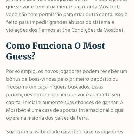
que se você tem atualmente uma conta Mostbet,
você não tem permissão para criar outra conta. Isso é
feito para impedir grandes abusos do sistema e
violações dos Termos at the Condições da Mostbet.
Como Funciona O Most
Guess?
Por exemplo, os novos jogadores podem receber um
bônus de boas-vindas pelo primeiro depósito ou
freespins em caça-níqueis buscados. Essas
promoções proporcionam que você aumente seu
capital inicial e aumente suas chances de ganhar. A
Mostbet é uma casa de apostas internacional o qual
opera na maioria dos países da terra.
Sua óptima usabilidade garante o qual os jogadores