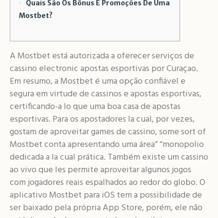
Quais São Os Bônus E Promoções De Uma
Mostbet?
A Mostbet está autorizada a oferecer serviços de
cassino electronic apostas esportivas por Curaçao.
Em resumo, a Mostbet é uma opção confiável e
segura em virtude de cassinos e apostas esportivas,
certificando-a lo que uma boa casa de apostas
esportivas. Para os apostadores la cual, por vezes,
gostam de aproveitar games de cassino, some sort of
Mostbet conta apresentando uma área” “monopolio
dedicada a la cual prática. Também existe um cassino
ao vivo que les permite aproveitar algunos jogos
com jogadores reais espalhados ao redor do globo. O
aplicativo Mostbet para iOS tem a possibilidade de
ser baixado pela própria App Store, porém, ele não