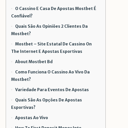
O Cassino E Casa De Apostas Mostbet É
Confiável?
Quais São As Opiniões 2 Clientes Da
Mostbet?
Mostbet – Site Estatal De Cassino On
The Internet E Apostas Esportivas
About Mostbet Bd
Como Funciona O Cassino Ao Vivo Da
Mostbet?
Variedade Para Eventos De Apostas
Quais São As Opções De Apostas
Esportivas?
Apostas Ao Vivo