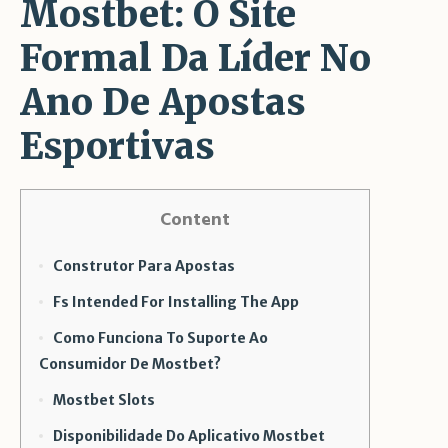
Mostbet: O Site
Formal Da Líder No
Ano De Apostas
Esportivas
Content
Construtor Para Apostas
Fs Intended For Installing The App
Como Funciona To Suporte Ao
Consumidor De Mostbet?
Mostbet Slots
Disponibilidade Do Aplicativo Mostbet