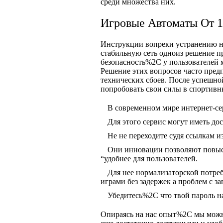
среди множества них.
Игровые Автоматы От 
Инструкции вопреки устранению н
стабильную сеть одноиз решение 
безопасность%2C у пользователей 
Решение этих вопросов часто пред
технических сбоев. После успешно
попробовать свои силы в спортивны
В современном мире интернет-се
Для этого сервис могут иметь д
Не не переходите судя ссылкам и
Они инновации позволяют повыси
“удобнее для пользователей.
Для нее нормализаторской потре
играми без задержек а проблем с за
Убедитесь%2C что твой пароль н
Опираясь на нас опыт%2C мы можно