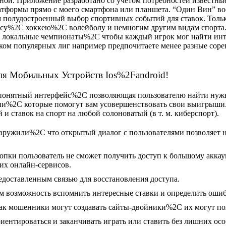
ной. Приложение разработано со учетом потребностей известны
атформы прямо с моего смартфона или планшета. “Один Вин” в
м полудостроенный выбор спортивных событий для ставок. Тольк
су%2C хоккею%2C волейболу и немногим другим видам спорта.
локальные чемпионаты%2C чтобы каждый игрок мог найти инте
ком популярных лиг например предпочитаете менее разные соре
ля Мобильных Устройств Ios%2Fandroid!
онятный интерфейс%2C позволяющая пользователю найти нужном
ии%2C которые помогут вам усовершенствовать свои выигрыши
и ставок на спорт на любой солоноватый (в т. м. киберспорт).
аружили%2C что открытый диалог с пользователями позволяет 
нопки пользователь не сможет получить доступ к большому акка
их онлайн-сервисов.
доставленным связью для восстановления доступа.
м возможность вспомнить интересные ставки и определить оши
ак мошенники могут создавать сайты-двойники%2C их могут появ
иентироваться и заканчивать играть или ставить без лишних ос