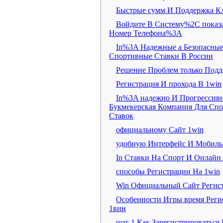
Быстрые сумм И Поддержка К
Войдите В Систему%2C показ
Номер Телефона%3A
In%3A Надежные а Безопасны
Спортивные Ставки В России
Решение Проблем только Под
Регистрация И прохода В 1win
In%3A надежно И Прогрессив
Букмекерская Компания Для Сп
Ставок
официальному Сайт 1win
удобную Интерфейс И Мобиль
In Ставки На Спорт И Онлайн
способы Регистрации На 1win
Win Официальный Сайт Регис
Особенности Игры время Реги
1вин
шаг 1 Как Зарегистрироваться