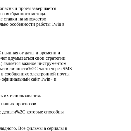
зопасный проем завершается
го выбранного метода.
е ставки на множество
лько особенности работы 1win в
начиная от даты и времени и
чет вдумываться свои стратегии
) является важное инструментом
льств личности%2C часто через SMS
ы в сообщениях электронной почты
 «официальный сайт 1win» и
ь их использования.
 наших прогнозов.
ые деньги%2C которые способны
лядного. Все фильмы а сериалы в