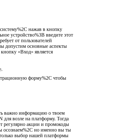
а систему%2C нажав в кнопку
ьное устройство%3B введите этот
ребует от пользователей
мы допустим основные аспекты
 кнопку «Вход» является
е.
гистрационную форму%2C чтобы
ать важно информацию о твоем
 для возле на платформу. Тогда
ют регулярно акции и промокоды
ы осознаем%2C но именно вы ты
е только выбор нашей платформы