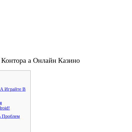
 Контора а Онлайн Казино
A Играйте В
я
roid!
ь Проблем