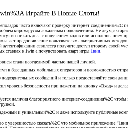
1win%3A Играйте В Новые Слоты!
еполадок часто включают проверку интернет-соединения%2C пе
проблем киромарусом локальным подключением. Не двухфакторна
могут возникать дела с получением кодов или использованием 
полагает предоставление пользователям альтернативных методов
й аутентификации севилестр получите доступ второму своей уче
х ставках в 1win а почувствовать азарт игры
1вин
.
рвисы стали неотделимой частью нашей личной.
оступ к базе данных мобильных операторов и возможностью отпр
з подозрительных сообщений и только предоставляйте свои данн
л уровень безопасности при нажатии на кнопку «Вход» и делае
буется наличия благоприятного интернет-соединения%2C чтобы 
грузкой.
адежный и уникальный%2C и даже используйте публичные компь
 с уверенностью сказать%2C что мобильное приложение “1вин”