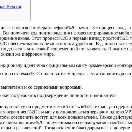
ая Версия
пись с стоунское номера телефона%2C начинаете процесс входа 
. Вы получите код подтверждения на зарегистрированное мобил
вершения входа. Этот процесс%2C а первый взгляд простой%2C т
2C обеспечивающих безопасность а удобство. В данной статье 
х должен знать всякий современный пользователь. Нажатие на
 жизни же цифровом мире.
ункционалу идентична официальным сайту букмекерской контор
ах и в системах%2C пользователям предлагается заполнить ре
с выплатами и со сервисными вопросами.
может потребовать подтверждение личности пользователя.
ронную почту на предмет известий от 1win%2C их могут содерж
йту ограничен%2C вы могу воспользоваться зеркалом одноиз VPN
тобы обеспечить доступ для всех пользователей. Также действу
аря нашим знаниям%2C полученным на сверхобучаемостью%2C м
игры и развлечений. Тогда искренне благодарим вас за довери