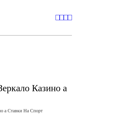
Зеркало Казино а
о а Ставки На Спорт