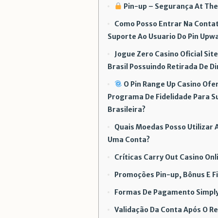
Pin-up – Segurança At The
Como Posso Entrar Na Conta
Suporte Ao Usuario Do Pin Upwa
Jogue Zero Casino Oficial Site
Brasil Possuindo Retirada De D
O Pin Range Up Casino Ofe
Programa De Fidelidade Para Su
Brasileira?
Quais Moedas Posso Utilizar 
Uma Conta?
Críticas Carry Out Casino Onl
Promoções Pin-up, Bônus E F
Formas De Pagamento Simply 
Validação Da Conta Após O Re