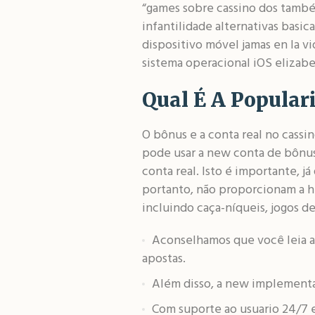
“games sobre cassino dos também
infantilidade alternativas basic
dispositivo móvel jamas en la vid
sistema operacional iOS elizabet
Qual É A Popular
O bônus e a conta real no cassin
pode usar a new conta de bônus
conta real. Isto é importante, 
portanto, não proporcionam a hu
incluindo caça-níqueis, jogos de
Aconselhamos que você leia a Po
apostas.
Além disso, a new implementaç
Com suporte ao usuario 24/7 e