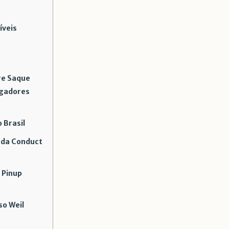
íveis
re Saque
ogadores
 Brasil
ada Conduct
 Pinup
so Weil