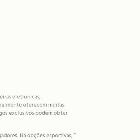
iras eletrônicas,
 geralmente oferecem muitas
jogos exclusivos podem obter
adores. Há opções esportivas, ”