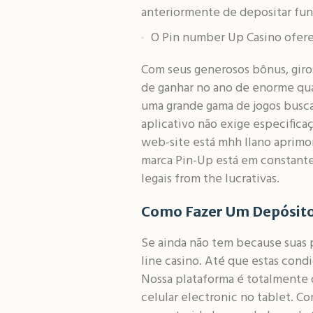
anteriormente de depositar fund
O Pin number Up Casino ofere
Com seus generosos bônus, giros
de ganhar no ano de enorme qua
uma grande gama de jogos buscad
aplicativo não exige especifica
web-site está mhh llano aprimo
marca Pin-Up está em constante 
legais from the lucrativas.
Como Fazer Um Depósito 
Se ainda não tem because suas p
line casino. Até que estas cond
Nossa plataforma é totalmente o
celular electronic no tablet. 