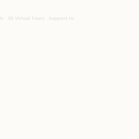
Us
3D Virtual Tours
Support Us
e Casino Em
 Video Poker
!
ulhe Em O Samba De Video Poker