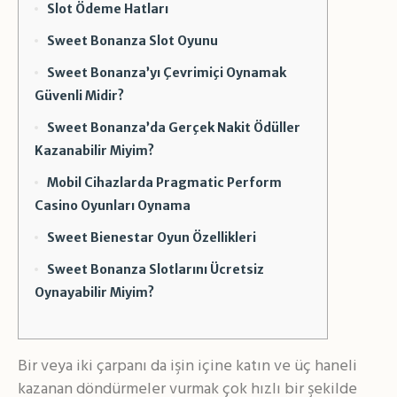
Slot Ödeme Hatları
Sweet Bonanza Slot Oyunu
Sweet Bonanza’yı Çevrimiçi Oynamak
Güvenli Midir?
Sweet Bonanza’da Gerçek Nakit Ödüller
Kazanabilir Miyim?
Mobil Cihazlarda Pragmatic Perform
Casino Oyunları Oynama
Sweet Bienestar Oyun Özellikleri
Sweet Bonanza Slotlarını Ücretsiz
Oynayabilir Miyim?
Bir veya iki çarpanı da işin içine katın ve üç haneli
kazanan döndürmeler vurmak çok hızlı bir şekilde