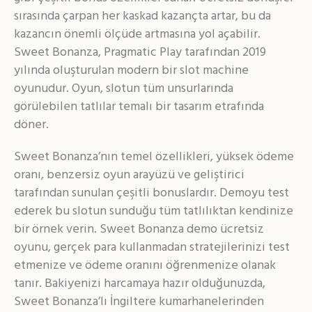
sırasında çarpan her kaskad kazançta artar, bu da
kazancın önemli ölçüde artmasına yol açabilir.
Sweet Bonanza, Pragmatic Play tarafından 2019
yılında oluşturulan modern bir slot machine
oyunudur. Oyun, slotun tüm unsurlarında
görülebilen tatlılar temalı bir tasarım etrafında
döner.
Sweet Bonanza’nın temel özellikleri, yüksek ödeme
oranı, benzersiz oyun arayüzü ve geliştirici
tarafından sunulan çeşitli bonuslardır. Demoyu test
ederek bu slotun sunduğu tüm tatlılıktan kendinize
bir örnek verin. Sweet Bonanza demo ücretsiz
oyunu, gerçek para kullanmadan stratejilerinizi test
etmenize ve ödeme oranını öğrenmenize olanak
tanır. Bakiyenizi harcamaya hazır olduğunuzda,
Sweet Bonanza’lı İngiltere kumarhanelerinden