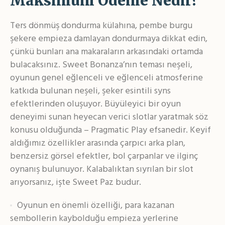
Maksimum Ödeme Nedir?
Ters dönmüş dondurma külahına, pembe burgu
şekere empieza damlayan dondurmaya dikkat edin,
çünkü bunları ana makaraların arkasındaki ortamda
bulacaksınız. Sweet Bonanza’nın teması neşeli,
oyunun genel eğlenceli ve eğlenceli atmosferine
katkıda bulunan neşeli, şeker esintili syns
efektlerinden oluşuyor. Büyüleyici bir oyun
deneyimi sunan heyecan verici slotlar yaratmak söz
konusu olduğunda – Pragmatic Play efsanedir. Keyif
aldığımız özellikler arasında çarpıcı arka plan,
benzersiz görsel efektler, bol çarpanlar ve ilginç
oynanış bulunuyor. Kalabalıktan sıyrılan bir slot
arıyorsanız, işte Sweet Paz budur.
Oyunun en önemli özelliği, para kazanan
sembollerin kaybolduğu empieza yerlerine