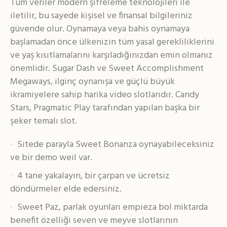
Tüm veriler modern şifreleme teknolojileri ile
iletilir, bu sayede kişisel ve finansal bilgileriniz
güvende olur. Oynamaya veya bahis oynamaya
başlamadan önce ülkenizin tüm yasal gerekliliklerini
ve yaş kısıtlamalarını karşıladığınızdan emin olmanız
önemlidir. Sugar Dash ve Sweet Accomplishment
Megaways, ilginç oynanışa ve güçlü büyük
ikramiyelere sahip harika video slotlarıdır. Candy
Stars, Pragmatic Play tarafından yapılan başka bir
şeker temalı slot.
Sitede parayla Sweet Bonanza oynayabileceksiniz
ve bir demo weil var.
4 tane yakalayın, bir çarpan ve ücretsiz
döndürmeler elde edersiniz.
Sweet Paz, parlak oyunları empieza bol miktarda
benefit özelliği seven ve meyve slotlarının