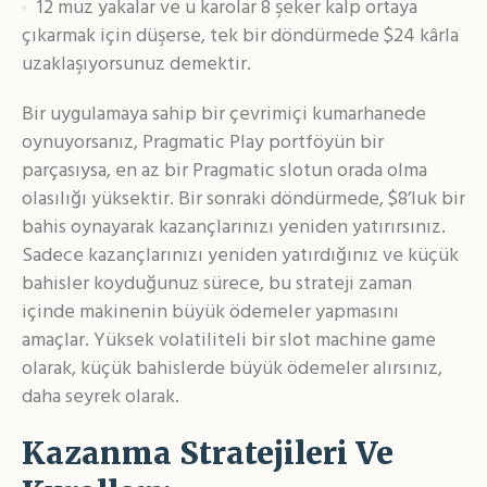
12 muz yakalar ve u karolar 8 şeker kalp ortaya
çıkarmak için düşerse, tek bir döndürmede $24 kârla
uzaklaşıyorsunuz demektir.
Bir uygulamaya sahip bir çevrimiçi kumarhanede
oynuyorsanız, Pragmatic Play portföyün bir
parçasıysa, en az bir Pragmatic slotun orada olma
olasılığı yüksektir. Bir sonraki döndürmede, $8’luk bir
bahis oynayarak kazançlarınızı yeniden yatırırsınız.
Sadece kazançlarınızı yeniden yatırdığınız ve küçük
bahisler koyduğunuz sürece, bu strateji zaman
içinde makinenin büyük ödemeler yapmasını
amaçlar. Yüksek volatiliteli bir slot machine game
olarak, küçük bahislerde büyük ödemeler alırsınız,
daha seyrek olarak.
Kazanma Stratejileri Ve