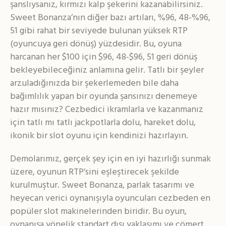
şanslıysanız, kırmızı kalp şekerini kazanabilirsiniz.
Sweet Bonanza’nın diğer bazı artıları, %96, 48-%96,
51 gibi rahat bir seviyede bulunan yüksek RTP
(oyuncuya geri dönüş) yüzdesidir. Bu, oyuna
harcanan her $100 için $96, 48-$96, 51 geri dönüş
bekleyebileceğiniz anlamına gelir. Tatlı bir şeyler
arzuladığınızda bir şekerlemeden bile daha
bağımlılık yapan bir oyunda şansınızı denemeye
hazır mısınız? Cezbedici ikramlarla ve kazanmanız
için tatlı mı tatlı jackpotlarla dolu, hareket dolu,
ikonik bir slot oyunu için kendinizi hazırlayın.
Demolarımız, gerçek şey için en iyi hazırlığı sunmak
üzere, oyunun RTP’sini eşleştirecek şekilde
kurulmuştur. Sweet Bonanza, parlak tasarımı ve
heyecan verici oynanışıyla oyuncuları cezbeden en
popüler slot makinelerinden biridir. Bu oyun,
oynanışa yönelik standart dışı yaklaşımı ve cömert