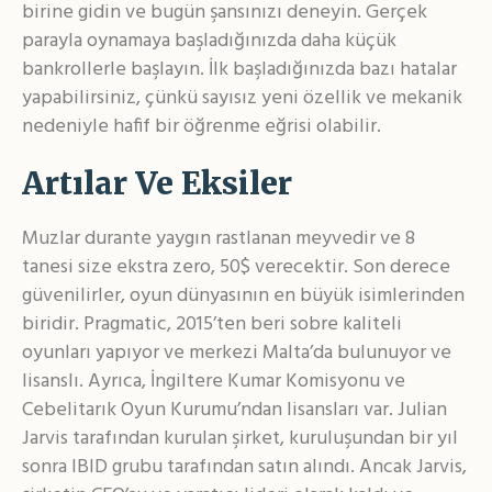
birine gidin ve bugün şansınızı deneyin. Gerçek
parayla oynamaya başladığınızda daha küçük
bankrollerle başlayın. İlk başladığınızda bazı hatalar
yapabilirsiniz, çünkü sayısız yeni özellik ve mekanik
nedeniyle hafif bir öğrenme eğrisi olabilir.
Artılar Ve Eksiler
Muzlar durante yaygın rastlanan meyvedir ve 8
tanesi size ekstra zero, 50$ verecektir. Son derece
güvenilirler, oyun dünyasının en büyük isimlerinden
biridir. Pragmatic, 2015’ten beri sobre kaliteli
oyunları yapıyor ve merkezi Malta’da bulunuyor ve
lisanslı. Ayrıca, İngiltere Kumar Komisyonu ve
Cebelitarık Oyun Kurumu’ndan lisansları var. Julian
Jarvis tarafından kurulan şirket, kuruluşundan bir yıl
sonra IBID grubu tarafından satın alındı. Ancak Jarvis,