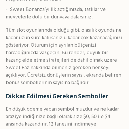
Sweet Bonanza’yı ilk açtığınızda, tatlılar ve
meyvelerle dolu bir dünyaya dalarsınız.
Tüm slot oyunlarında olduğu gibi, olasılık oyunda ne
kadar uzun süre kalırsanız u kadar çok kazanacağınızı
gösteriyor. Oturum için ayrılan bütçenizi
harcadığınızda vazgeçin. Bu rehber, büyük bir
kazanç elde etme stratejileri de dahil olmak üzere
Sweet Paz hakkında bilmeniz gereken her şeyi
açıklıyor. Ücretsiz dönüşlerin sayısı, ekranda beliren
bonus sembollerinin sayısına bağlıdır.
Dikkat Edilmesi Gereken Semboller
En düşük ödeme yapan sembol muzdur ve ne kadar
araziye indiğinize bağlı olarak size $0, 50 ile $4
arasında kazandırır. 12 tanesini indirmeye