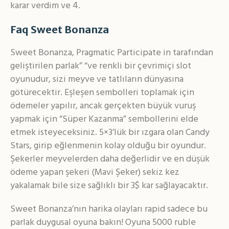
karar verdim ve 4.
Faq Sweet Bonanza
Sweet Bonanza, Pragmatic Participate in tarafından
geliştirilen parlak” “ve renkli bir çevrimiçi slot
oyunudur, sizi meyve ve tatlıların dünyasına
götürecektir. Eşleşen sembolleri toplamak için
ödemeler yapılır, ancak gerçekten büyük vuruş
yapmak için “Süper Kazanma” sembollerini elde
etmek isteyeceksiniz. 5×3’lük bir ızgara olan Candy
Stars, girip eğlenmenin kolay olduğu bir oyundur.
Şekerler meyvelerden daha değerlidir ve en düşük
ödeme yapan şekeri (Mavi Şeker) sekiz kez
yakalamak bile size sağlıklı bir 3$ kar sağlayacaktır.
Sweet Bonanza’nın harika olayları rapid sadece bu
parlak duygusal oyuna bakın! Oyuna 5000 ruble