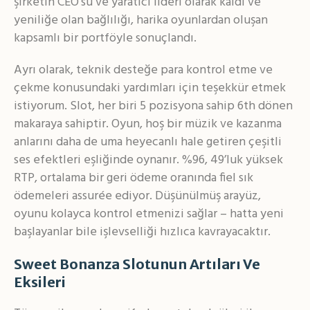
şirketin CEO’su ve yaratıcı lideri olarak kaldı ve
yeniliğe olan bağlılığı, harika oyunlardan oluşan
kapsamlı bir portföyle sonuçlandı.
Ayrı olarak, teknik desteğe para kontrol etme ve
çekme konusundaki yardımları için teşekkür etmek
istiyorum. Slot, her biri 5 pozisyona sahip 6th dönen
makaraya sahiptir. Oyun, hoş bir müzik ve kazanma
anlarını daha de uma heyecanlı hale getiren çeşitli
ses efektleri eşliğinde oynanır. %96, 49’luk yüksek
RTP, ortalama bir geri ödeme oranında fiel sık
ödemeleri assurée ediyor. Düşünülmüş arayüz,
oyunu kolayca kontrol etmenizi sağlar – hatta yeni
başlayanlar bile işlevselliği hızlıca kavrayacaktır.
Sweet Bonanza Slotunun Artıları Ve
Eksileri