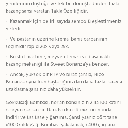
yenilerinin düştüğü ve tek bir dönüşte birden fazla
kazanç şansı yaratan Takla Özelliğidir.
Kazanmak için belirli sayıda sembolü eşleştirmeniz
yeterli.
Ve pastanın üzerine krema, bahis çarpanının
seçimidir rapid 20x veya 25x.
Bu slot machine, meyveli teması ve basamaklı
kazanç mekaniği ile Sweet Bonanza’ya benzer.
Ancak, yüksek bir RTP ve biraz şansla, Nice
Bonanza oynarken başladığınızdan daha fazla parayla
uzaklaşma şansınız daha yüksektir.
Gökkuşağı Bombası, her an bahsinizin 2 ila 100 katını
ödeyen çarpandır. Ücretsi döndürme turununda
indirir ve üst üste yığarsınız. Şanslıysanız dört tane
x100 Gökkuşağı Bombası yakalamak, x400 çarpana