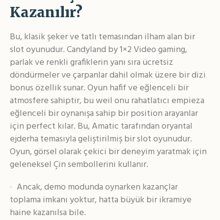
Kazanılır?
Bu, klasik şeker ve tatlı temasından ilham alan bir
slot oyunudur. Candyland by 1×2 Video gaming,
parlak ve renkli grafiklerin yanı sıra ücretsiz
döndürmeler ve çarpanlar dahil olmak üzere bir dizi
bonus özellik sunar. Oyun hafif ve eğlenceli bir
atmosfere sahiptir, bu weil onu rahatlatıcı empieza
eğlenceli bir oynanışa sahip bir position arayanlar
için perfect kılar. Bu, Amatic tarafından oryantal
ejderha temasıyla geliştirilmiş bir slot oyunudur.
Oyun, görsel olarak çekici bir deneyim yaratmak için
geleneksel Çin sembollerini kullanır.
Ancak, demo modunda oynarken kazançlar
toplama imkanı yoktur, hatta büyük bir ikramiye
haine kazanılsa bile.