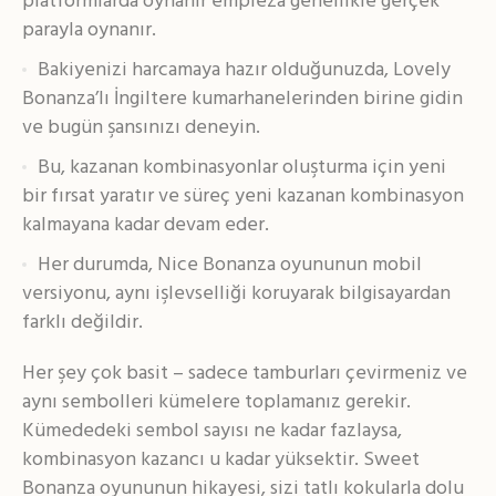
platformlarda oynanır empieza genellikle gerçek
parayla oynanır.
Bakiyenizi harcamaya hazır olduğunuzda, Lovely
Bonanza’lı İngiltere kumarhanelerinden birine gidin
ve bugün şansınızı deneyin.
Bu, kazanan kombinasyonlar oluşturma için yeni
bir fırsat yaratır ve süreç yeni kazanan kombinasyon
kalmayana kadar devam eder.
Her durumda, Nice Bonanza oyununun mobil
versiyonu, aynı işlevselliği koruyarak bilgisayardan
farklı değildir.
Her şey çok basit – sadece tamburları çevirmeniz ve
aynı sembolleri kümelere toplamanız gerekir.
Kümededeki sembol sayısı ne kadar fazlaysa,
kombinasyon kazancı u kadar yüksektir. Sweet
Bonanza oyununun hikayesi, sizi tatlı kokularla dolu