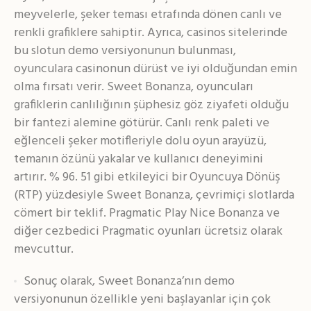
meyvelerle, şeker teması etrafında dönen canlı ve
renkli grafiklere sahiptir. Ayrıca, casinos sitelerinde
bu slotun demo versiyonunun bulunması,
oyunculara casinonun dürüst ve iyi olduğundan emin
olma fırsatı verir. Sweet Bonanza, oyuncuları
grafiklerin canlılığının şüphesiz göz ziyafeti olduğu
bir fantezi alemine götürür. Canlı renk paleti ve
eğlenceli şeker motifleriyle dolu oyun arayüzü,
temanın özünü yakalar ve kullanıcı deneyimini
artırır. % 96. 51 gibi etkileyici bir Oyuncuya Dönüş
(RTP) yüzdesiyle Sweet Bonanza, çevrimiçi slotlarda
cömert bir teklif. Pragmatic Play Nice Bonanza ve
diğer cezbedici Pragmatic oyunları ücretsiz olarak
mevcuttur.
Sonuç olarak, Sweet Bonanza’nın demo
versiyonunun özellikle yeni başlayanlar için çok