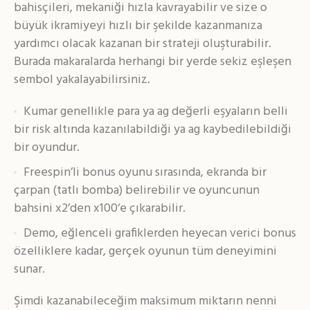
bahisçileri, mekaniği hızla kavrayabilir ve size o
büyük ikramiyeyi hızlı bir şekilde kazanmanıza
yardımcı olacak kazanan bir strateji oluşturabilir.
Burada makaralarda herhangi bir yerde sekiz eşleşen
sembol yakalayabilirsiniz.
Kumar genellikle para ya ag değerli eşyaların belli
bir risk altında kazanılabildiği ya ag kaybedilebildiği
bir oyundur.
Freespin’li bonus oyunu sırasında, ekranda bir
çarpan (tatlı bomba) belirebilir ve oyuncunun
bahsini x2’den x100‘e çıkarabilir.
Demo, eğlenceli grafiklerden heyecan verici bonus
özelliklere kadar, gerçek oyunun tüm deneyimini
sunar.
Şimdi kazanabileceğim maksimum miktarın nenni