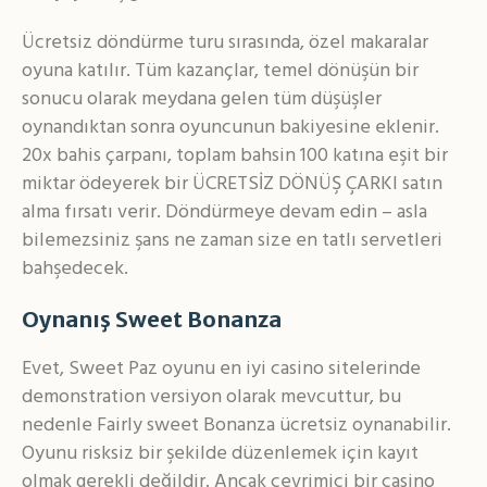
Ücretsiz döndürme turu sırasında, özel makaralar
oyuna katılır. Tüm kazançlar, temel dönüşün bir
sonucu olarak meydana gelen tüm düşüşler
oynandıktan sonra oyuncunun bakiyesine eklenir.
20x bahis çarpanı, toplam bahsin 100 katına eşit bir
miktar ödeyerek bir ÜCRETSİZ DÖNÜŞ ÇARKI satın
alma fırsatı verir. Döndürmeye devam edin – asla
bilemezsiniz şans ne zaman size en tatlı servetleri
bahşedecek.
Oynanış Sweet Bonanza
Evet, Sweet Paz oyunu en iyi casino sitelerinde
demonstration versiyon olarak mevcuttur, bu
nedenle Fairly sweet Bonanza ücretsiz oynanabilir.
Oyunu risksiz bir şekilde düzenlemek için kayıt
olmak gerekli değildir. Ancak çevrimiçi bir casino