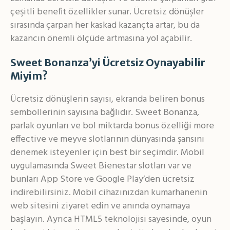
çeşitli benefit özellikler sunar. Ücretsiz dönüşler
sırasında çarpan her kaskad kazançta artar, bu da
kazancın önemli ölçüde artmasına yol açabilir.
Sweet Bonanza’yi Ücretsiz Oynayabilir
Miyim?
Ücretsiz dönüşlerin sayısı, ekranda beliren bonus
sembollerinin sayısına bağlıdır. Sweet Bonanza,
parlak oyunları ve bol miktarda bonus özelliği more
effective ve meyve slotlarının dünyasında şansını
denemek isteyenler için best bir seçimdir. Mobil
uygulamasında Sweet Bienestar slotları var ve
bunları App Store ve Google Play’den ücretsiz
indirebilirsiniz. Mobil cihazınızdan kumarhanenin
web sitesini ziyaret edin ve anında oynamaya
başlayın. Ayrıca HTML5 teknolojisi sayesinde, oyun