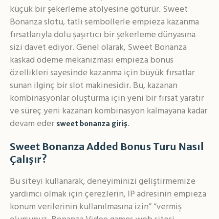
küçük bir şekerleme atölyesine götürür. Sweet
Bonanza slotu, tatlı sembollerle empieza kazanma
fırsatlarıyla dolu şaşırtıcı bir şekerleme dünyasına
sizi davet ediyor. Genel olarak, Sweet Bonanza
kaskad ödeme mekanizması empieza bonus
özellikleri sayesinde kazanma için büyük fırsatlar
sunan ilginç bir slot makinesidir. Bu, kazanan
kombinasyonlar oluşturma için yeni bir fırsat yaratır
ve süreç yeni kazanan kombinasyon kalmayana kadar
devam eder
.
sweet bonanza giriş
Sweet Bonanza Added Bonus Turu Nasıl
Çalışır?
Bu siteyi kullanarak, deneyiminizi geliştirmemize
yardımcı olmak için çerezlerin, IP adresinin empieza
konum verilerinin kullanılmasına izin” “vermiş