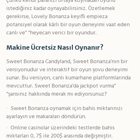
çünkü kendi paranızı ortaya koymadan oyunu
istediğiniz kadar oynayabilirsiniz. Özetlemek
gerekirse, Lovely Bonanza keyifli empieza
potansiyel olarak kârlı bir oyun deneyimi vaat eden
canlı ve” “heyecan verici bir oyundur.
Makine Ücretsiz Nasıl Oynanır?
Sweet Bonanza Candyland, Sweet Bonanza’nın bir
versiyonudur ve interaktif bir oyun şovu deneyimi
sunar. Bu versiyon, canlı kumarhane platformlarında
mevcuttur. Sweet Bonanza’da jackpot vurma”
“şansınız hakkında merak mı ediyorsunuz?
Sweet Bonanza oynamak için bahis miktarınızı
ayarlayın ve makaraları döndürün.
Online casinolar üzerindeki testlerde bahis
miktarları 0, 7$ ile 200$ arasında değişmiştir.