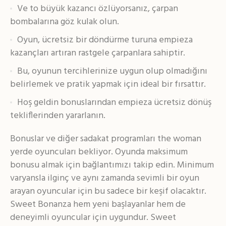
Ve to büyük kazancı özlüyorsanız, çarpan
bombalarına göz kulak olun.
Oyun, ücretsiz bir döndürme turuna empieza
kazançları artıran rastgele çarpanlara sahiptir.
Bu, oyunun tercihlerinize uygun olup olmadığını
belirlemek ve pratik yapmak için ideal bir fırsattır.
Hoş geldin bonuslarından empieza ücretsiz dönüş
tekliflerinden yararlanın.
Bonuslar ve diğer sadakat programları the woman
yerde oyuncuları bekliyor. Oyunda maksimum
bonusu almak için bağlantımızı takip edin. Minimum
varyansla ilginç ve aynı zamanda sevimli bir oyun
arayan oyuncular için bu sadece bir keşif olacaktır.
Sweet Bonanza hem yeni başlayanlar hem de
deneyimli oyuncular için uygundur. Sweet