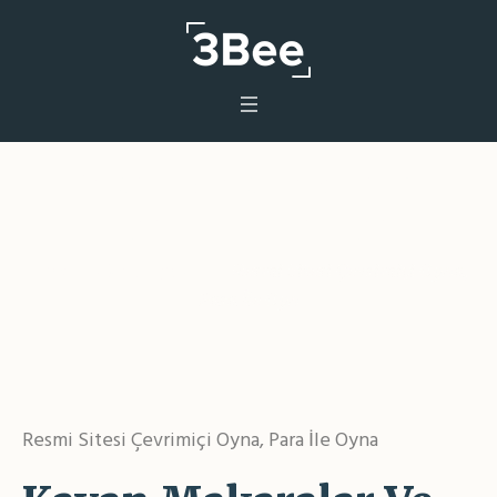
Resmi Sitesi Çevrimiçi
Oyna, Para İle Oyn
Home
/
Uncategorized
/
Resmi Sitesi Çevrimiçi Oyna,
Para İle Oyn
Resmi Sitesi Çevrimiçi Oyna, Para İle Oyna