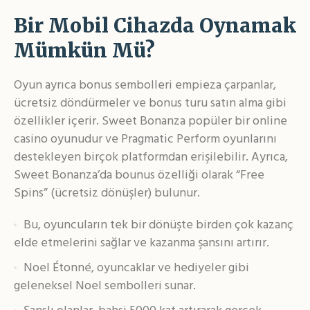
Bir Mobil Cihazda Oynamak
Mümkün Mü?
Oyun ayrıca bonus sembolleri empieza çarpanlar,
ücretsiz döndürmeler ve bonus turu satın alma gibi
özellikler içerir. Sweet Bonanza popüler bir online
casino oyunudur ve Pragmatic Perform oyunlarını
destekleyen birçok platformdan erişilebilir. Ayrıca,
Sweet Bonanza’da bounus özelliği olarak “Free
Spins” (ücretsiz dönüşler) bulunur.
Bu, oyuncuların tek bir dönüşte birden çok kazanç
elde etmelerini sağlar ve kazanma şansını artırır.
Noel Étonné, oyuncaklar ve hediyeler gibi
geleneksel Noel sembolleri sunar.