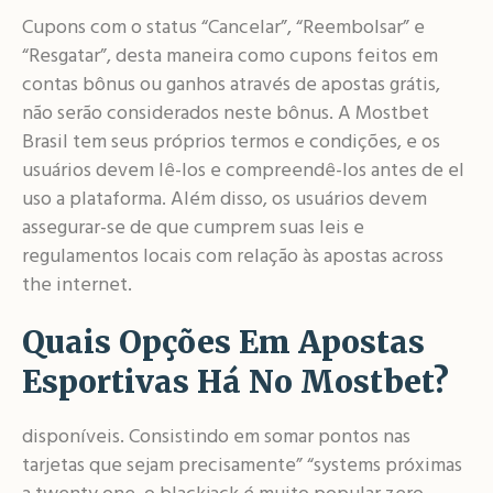
Cupons com o status “Cancelar”, “Reembolsar” e
“Resgatar”, desta maneira como cupons feitos em
contas bônus ou ganhos através de apostas grátis,
não serão considerados neste bônus. A Mostbet
Brasil tem seus próprios termos e condições, e os
usuários devem lê-los e compreendê-los antes de el
uso a plataforma. Além disso, os usuários devem
assegurar-se de que cumprem suas leis e
regulamentos locais com relação às apostas across
the internet.
Quais Opções Em Apostas
Esportivas Há No Mostbet?
disponíveis. Consistindo em somar pontos nas
tarjetas que sejam precisamente” “systems próximas