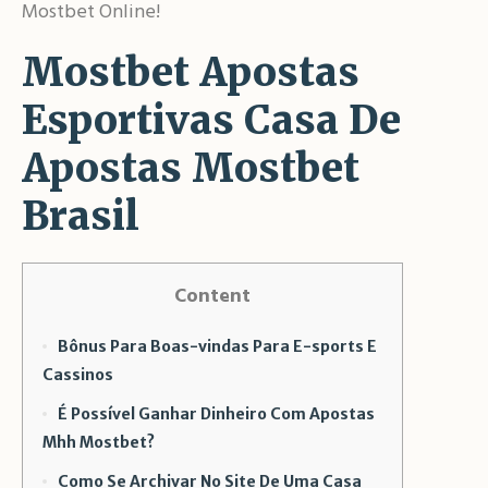
Mostbet Online!
Mostbet Apostas
Esportivas Casa De
Apostas Mostbet
Brasil
Content
Bônus Para Boas-vindas Para E-sports E
Cassinos
É Possível Ganhar Dinheiro Com Apostas
Mhh Mostbet?
Como Se Archivar No Site De Uma Casa