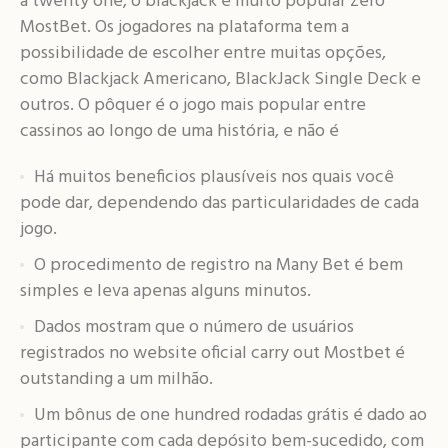
a twenty one, o blackjack é muito popular zero
MostBet. Os jogadores na plataforma tem a
possibilidade de escolher entre muitas opções,
como Blackjack Americano, BlackJack Single Deck e
outros. O pôquer é o jogo mais popular entre
cassinos ao longo de uma história, e não é
Há muitos beneficios plausíveis nos quais você
pode dar, dependendo das particularidades de cada
jogo.
O procedimento de registro na Many Bet é bem
simples e leva apenas alguns minutos.
Dados mostram que o número de usuários
registrados no website oficial carry out Mostbet é
outstanding a um milhão.
Um bônus de one hundred rodadas grátis é dado ao
participante com cada depósito bem-sucedido, com