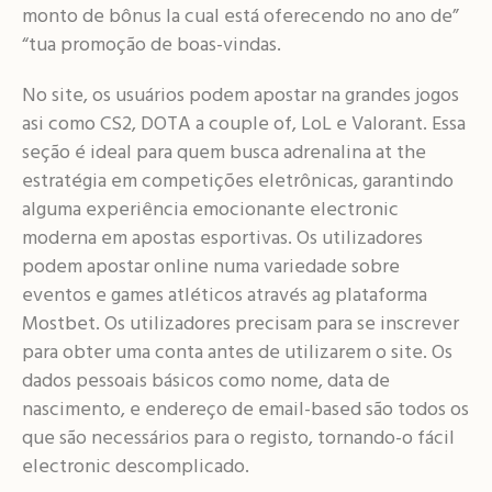
monto de bônus la cual está oferecendo no ano de”
“tua promoção de boas-vindas.
No site, os usuários podem apostar na grandes jogos
asi como CS2, DOTA a couple of, LoL e Valorant. Essa
seção é ideal para quem busca adrenalina at the
estratégia em competições eletrônicas, garantindo
alguma experiência emocionante electronic
moderna em apostas esportivas. Os utilizadores
podem apostar online numa variedade sobre
eventos e games atléticos através ag plataforma
Mostbet. Os utilizadores precisam para se inscrever
para obter uma conta antes de utilizarem o site. Os
dados pessoais básicos como nome, data de
nascimento, e endereço de email-based são todos os
que são necessários para o registo, tornando-o fácil
electronic descomplicado.