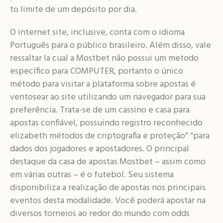
to limite de um depósito por dia.
O internet site, inclusive, conta com o idioma
Português para o público brasileiro. Além disso, vale
ressaltar la cual a Mostbet não possui um metodo
específico para COMPUTER, portanto o único
método para visitar a plataforma sobre apostas é
ventosear ao site utilizando um navegador para sua
preferência. Trata-se de um cassino e casa para
apostas confiável, possuindo registro reconhecido
elizabeth métodos de criptografia e proteção” “para
dados dos jogadores e apostadores. O principal
destaque da casa de apostas Mostbet – assim como
em várias outras – é o futebol. Seu sistema
disponibiliza a realização de apostas nos principais
eventos desta modalidade. Você poderá apostar na
diversos torneios ao redor do mundo com odds