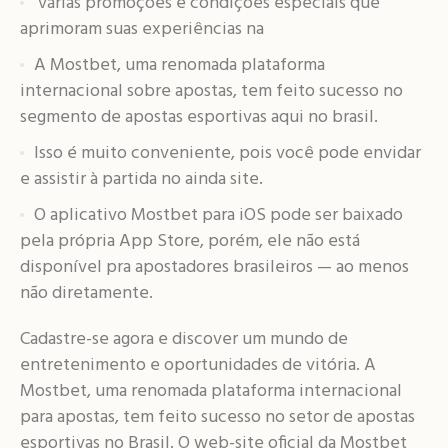
várias promoções e condições especiais que
aprimoram suas experiências na
A Mostbet, uma renomada plataforma
internacional sobre apostas, tem feito sucesso no
segmento de apostas esportivas aqui no brasil.
Isso é muito conveniente, pois você pode envidar
e assistir à partida no ainda site.
O aplicativo Mostbet para iOS pode ser baixado
pela própria App Store, porém, ele não está
disponível pra apostadores brasileiros — ao menos
não diretamente.
Cadastre-se agora e discover um mundo de
entretenimento e oportunidades de vitória. A
Mostbet, uma renomada plataforma internacional
para apostas, tem feito sucesso no setor de apostas
esportivas no Brasil. O web-site oficial da Mostbet