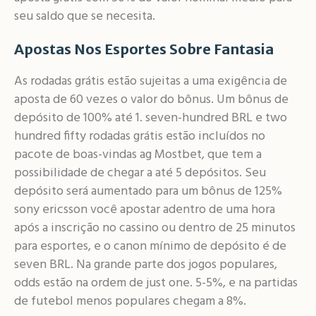
seu saldo que se necesita.
Apostas Nos Esportes Sobre Fantasia
As rodadas grátis estão sujeitas a uma exigência de
aposta de 60 vezes o valor do bônus. Um bônus de
depósito de 100% até 1. seven-hundred BRL e two
hundred fifty rodadas grátis estão incluídos no
pacote de boas-vindas ag Mostbet, que tem a
possibilidade de chegar a até 5 depósitos. Seu
depósito será aumentado para um bônus de 125%
sony ericsson você apostar adentro de uma hora
após a inscrição no cassino ou dentro de 25 minutos
para esportes, e o canon mínimo de depósito é de
seven BRL. Na grande parte dos jogos populares,
odds estão na ordem de just one. 5-5%, e na partidas
de futebol menos populares chegam a 8%.