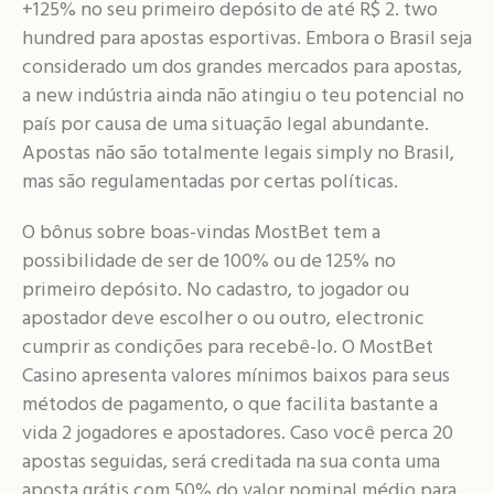
+125% no seu primeiro depósito de até R$ 2. two
hundred para apostas esportivas. Embora o Brasil seja
considerado um dos grandes mercados para apostas,
a new indústria ainda não atingiu o teu potencial no
país por causa de uma situação legal abundante.
Apostas não são totalmente legais simply no Brasil,
mas são regulamentadas por certas políticas.
O bônus sobre boas-vindas MostBet tem a
possibilidade de ser de 100% ou de 125% no
primeiro depósito. No cadastro, to jogador ou
apostador deve escolher o ou outro, electronic
cumprir as condições para recebê-lo. O MostBet
Casino apresenta valores mínimos baixos para seus
métodos de pagamento, o que facilita bastante a
vida 2 jogadores e apostadores. Caso você perca 20
apostas seguidas, será creditada na sua conta uma
aposta grátis com 50% do valor nominal médio para