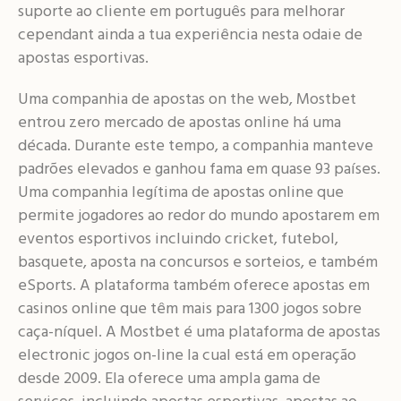
suporte ao cliente em português para melhorar
cependant ainda a tua experiência nesta odaie de
apostas esportivas.
Uma companhia de apostas on the web, Mostbet
entrou zero mercado de apostas online há uma
década. Durante este tempo, a companhia manteve
padrões elevados e ganhou fama em quase 93 países.
Uma companhia legítima de apostas online que
permite jogadores ao redor do mundo apostarem em
eventos esportivos incluindo cricket, futebol,
basquete, aposta na concursos e sorteios, e também
eSports. A plataforma também oferece apostas em
casinos online que têm mais para 1300 jogos sobre
caça-níquel. A Mostbet é uma plataforma de apostas
electronic jogos on-line la cual está em operação
desde 2009. Ela oferece uma ampla gama de