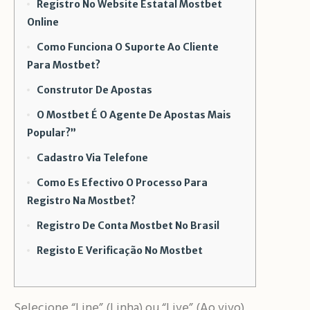
Registro No Website Estatal Mostbet
Online
Como Funciona O Suporte Ao Cliente
Para Mostbet?
Construtor De Apostas
O Mostbet É O Agente De Apostas Mais
Popular?”
Cadastro Via Telefone
Como Es Efectivo O Processo Para
Registro Na Mostbet?
Registro De Conta Mostbet No Brasil
Registo E Verificação No Mostbet
Selecione “Line” (Linha) ou “Live” (Ao vivo),