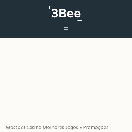
Mostbet Casino Melhores
Jogos E Promoções Mostbet
Online
Home
/
Uncategorized
/
Mostbet Casino Melhores
Jogos E Promoções Mostbet Online
Mostbet Casino Melhores Jogos E Promoções