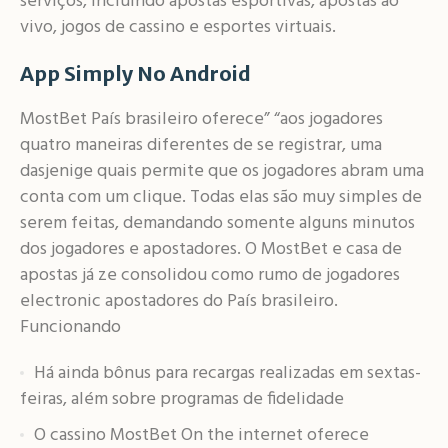
serviços, incluindo apostas esportivas, apostas ao
vivo, jogos de cassino e esportes virtuais.
App Simply No Android
MostBet País brasileiro oferece” “aos jogadores
quatro maneiras diferentes de se registrar, uma
dasjenige quais permite que os jogadores abram uma
conta com um clique. Todas elas são muy simples de
serem feitas, demandando somente alguns minutos
dos jogadores e apostadores. O MostBet e casa de
apostas já ze consolidou como rumo de jogadores
electronic apostadores do País brasileiro.
Funcionando
Há ainda bônus para recargas realizadas em sextas-
feiras, além sobre programas de fidelidade
O cassino MostBet On the internet oferece