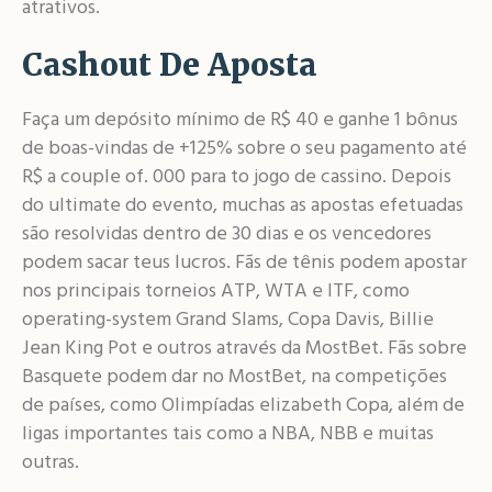
atrativos.
Cashout De Aposta
Faça um depósito mínimo de R$ 40 e ganhe 1 bônus
de boas-vindas de +125% sobre o seu pagamento até
R$ a couple of. 000 para to jogo de cassino. Depois
do ultimate do evento, muchas as apostas efetuadas
são resolvidas dentro de 30 dias e os vencedores
podem sacar teus lucros. Fãs de tênis podem apostar
nos principais torneios ATP, WTA e ITF, como
operating-system Grand Slams, Copa Davis, Billie
Jean King Pot e outros através da MostBet. Fãs sobre
Basquete podem dar no MostBet, na competições
de países, como Olimpíadas elizabeth Copa, além de
ligas importantes tais como a NBA, NBB e muitas
outras.