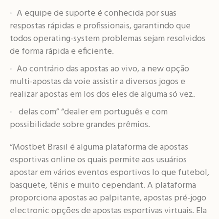
A equipe de suporte é conhecida por suas
respostas rápidas e profissionais, garantindo que
todos operating-system problemas sejam resolvidos
de forma rápida e eficiente.
Ao contrário das apostas ao vivo, a new opção
multi-apostas da voie assistir a diversos jogos e
realizar apostas em los dos eles de alguma só vez.
delas com” “dealer em português e com
possibilidade sobre grandes prêmios.
“Mostbet Brasil é alguma plataforma de apostas
esportivas online os quais permite aos usuários
apostar em vários eventos esportivos lo que futebol,
basquete, tênis e muito cependant. A plataforma
proporciona apostas ao palpitante, apostas pré-jogo
electronic opções de apostas esportivas virtuais. Ela