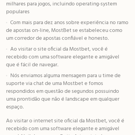
milhares para jogos, incluindo operating-system
populares
Com mais para dez anos sobre experiência no ramo
de apostas on-line, MostBet se estabeleceu como
um corredor de apostas confiável e honesto.
Ao visitar o site oficial da Mostbet, você é
recebido com uma software elegante e amigável
que é fácil de navegar.
Nós enviamos alguma mensagem para u time de
suporte via chat de uma Mostbet e fomos
respondidos em questão de segundos possuindo
uma prontidão que não é landscape em qualquer
espaço.
Ao visitar o internet site oficial da Mostbet, você é
recebido com uma software elegante e amigável