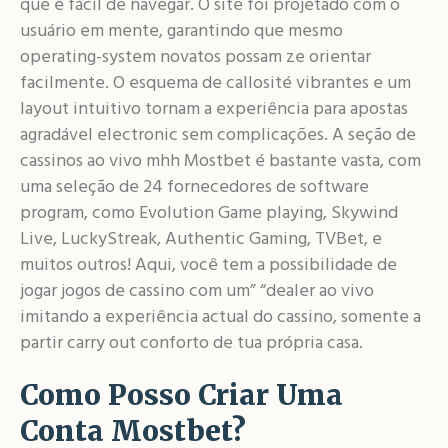
que é fácil de navegar. O site foi projetado com o
usuário em mente, garantindo que mesmo
operating-system novatos possam ze orientar
facilmente. O esquema de callosité vibrantes e um
layout intuitivo tornam a experiência para apostas
agradável electronic sem complicações. A seção de
cassinos ao vivo mhh Mostbet é bastante vasta, com
uma seleção de 24 fornecedores de software
program, como Evolution Game playing, Skywind
Live, LuckyStreak, Authentic Gaming, TVBet, e
muitos outros! Aqui, você tem a possibilidade de
jogar jogos de cassino com um” “dealer ao vivo
imitando a experiência actual do cassino, somente a
partir carry out conforto de tua própria casa.
Como Posso Criar Uma
Conta Mostbet?