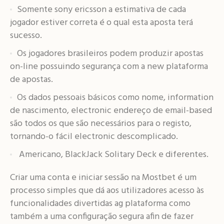
Somente sony ericsson a estimativa de cada
jogador estiver correta é o qual esta aposta terá
sucesso.
Os jogadores brasileiros podem produzir apostas
on-line possuindo segurança com a new plataforma
de apostas.
Os dados pessoais básicos como nome, information
de nascimento, electronic endereço de email-based
são todos os que são necessários para o registo,
tornando-o fácil electronic descomplicado.
Americano, BlackJack Solitary Deck e diferentes.
Criar uma conta e iniciar sessão na Mostbet é um
processo simples que dá aos utilizadores acesso às
funcionalidades divertidas ag plataforma como
também a uma configuração segura afin de fazer