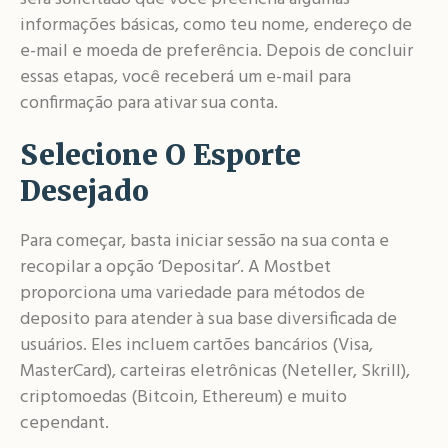
informações básicas, como teu nome, endereço de
e-mail e moeda de preferência. Depois de concluir
essas etapas, você receberá um e-mail para
confirmação para ativar sua conta.
Selecione O Esporte
Desejado
Para começar, basta iniciar sessão na sua conta e
recopilar a opção ‘Depositar’. A Mostbet
proporciona uma variedade para métodos de
deposito para atender à sua base diversificada de
usuários. Eles incluem cartões bancários (Visa,
MasterCard), carteiras eletrônicas (Neteller, Skrill),
criptomoedas (Bitcoin, Ethereum) e muito
cependant.