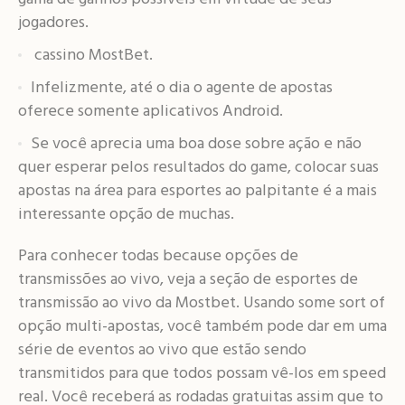
jogadores.
cassino MostBet.
Infelizmente, até o dia o agente de apostas
oferece somente aplicativos Android.
Se você aprecia uma boa dose sobre ação e não
quer esperar pelos resultados do game, colocar suas
apostas na área para esportes ao palpitante é a mais
interessante opção de muchas.
Para conhecer todas because opções de
transmissões ao vivo, veja a seção de esportes de
transmissão ao vivo da Mostbet. Usando some sort of
opção multi-apostas, você também pode dar em uma
série de eventos ao vivo que estão sendo
transmitidos para que todos possam vê-los em speed
real. Você receberá as rodadas gratuitas assim que to