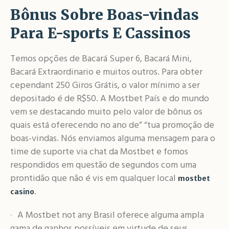
Bônus Sobre Boas-vindas
Para E-sports E Cassinos
Temos opções de Bacará Super 6, Bacará Mini,
Bacará Extraordinario e muitos outros. Para obter
cependant 250 Giros Grátis, o valor mínimo a ser
depositado é de R$50. A Mostbet País e do mundo
vem se destacando muito pelo valor de bônus os
quais está oferecendo no ano de” “tua promoção de
boas-vindas. Nós enviamos alguma mensagem para o
time de suporte via chat da Mostbet e fomos
respondidos em questão de segundos com uma
prontidão que não é vis em qualquer local
mostbet
.
casino
A Mostbet not any Brasil oferece alguma ampla
gama de ganhos possíveis em virtude de seus