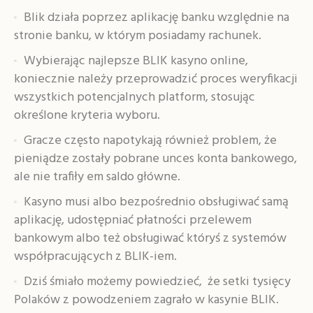
Blik działa poprzez aplikację banku względnie na
stronie banku, w którym posiadamy rachunek.
Wybierając najlepsze BLIK kasyno online,
koniecznie należy przeprowadzić proces weryfikacji
wszystkich potencjalnych platform, stosując
określone kryteria wyboru.
Gracze często napotykają również problem, że
pieniądze zostały pobrane unces konta bankowego,
ale nie trafiły em saldo główne.
Kasyno musi albo bezpośrednio obsługiwać samą
aplikację, udostępniać płatności przelewem
bankowym albo też obsługiwać któryś z systemów
współpracujących z BLIK-iem.
Dziś śmiało możemy powiedzieć, że setki tysięcy
Polaków z powodzeniem zagrało w kasynie BLIK.