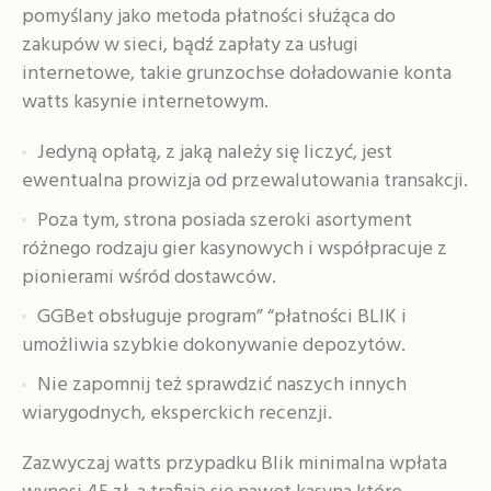
pomyślany jako metoda płatności służąca do
zakupów w sieci, bądź zapłaty za usługi
internetowe, takie grunzochse doładowanie konta
watts kasynie internetowym.
Jedyną opłatą, z jaką należy się liczyć, jest
ewentualna prowizja od przewalutowania transakcji.
Poza tym, strona posiada szeroki asortyment
różnego rodzaju gier kasynowych i współpracuje z
pionierami wśród dostawców.
GGBet obsługuje program” “płatności BLIK i
umożliwia szybkie dokonywanie depozytów.
Nie zapomnij też sprawdzić naszych innych
wiarygodnych, eksperckich recenzji.
Zazwyczaj watts przypadku Blik minimalna wpłata