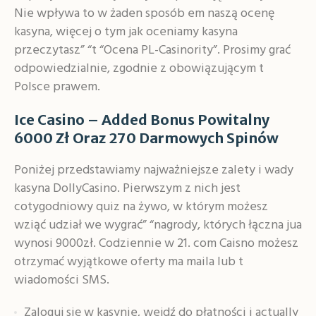
Nie wpływa to w żaden sposób em naszą ocenę
kasyna, więcej o tym jak oceniamy kasyna
przeczytasz” “t “Ocena PL-Casinority”. Prosimy grać
odpowiedzialnie, zgodnie z obowiązującym t
Polsce prawem.
Ice Casino – Added Bonus Powitalny
6000 Zł Oraz 270 Darmowych Spinów
Poniżej przedstawiamy najważniejsze zalety i wady
kasyna DollyCasino. Pierwszym z nich jest
cotygodniowy quiz na żywo, w którym możesz
wziąć udział we wygrać” “nagrody, których łączna jua
wynosi 9000zł. Codziennie w 21. com Caisno możesz
otrzymać wyjątkowe oferty ma maila lub t
wiadomości SMS.
Zaloguj się w kasynie, wejdź do płatności i actually