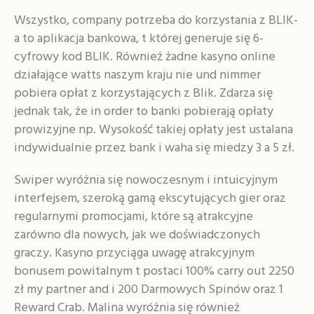
Wszystko, company potrzeba do korzystania z BLIK-
a to aplikacja bankowa, t której generuje się 6-
cyfrowy kod BLIK. Również żadne kasyno online
działające watts naszym kraju nie und nimmer
pobiera opłat z korzystających z Blik. Zdarza się
jednak tak, że in order to banki pobierają opłaty
prowizyjne np. Wysokość takiej opłaty jest ustalana
indywidualnie przez bank i waha się miedzy 3 a 5 zł.
Swiper wyróżnia się nowoczesnym i intuicyjnym
interfejsem, szeroką gamą ekscytujących gier oraz
regularnymi promocjami, które są atrakcyjne
zarówno dla nowych, jak we doświadczonych
graczy. Kasyno przyciąga uwagę atrakcyjnym
bonusem powitalnym t postaci 100% carry out 2250
zł my partner and i 200 Darmowych Spinów oraz 1
Reward Crab. Malina wyróżnia się również