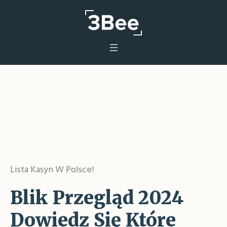
Lista Kasyn W Polsce
Home
/
Uncategorized
/
Lista Kasyn W Polsce
Lista Kasyn W Polsce!
Blik Przegląd 2024
Dowiedz Się Które