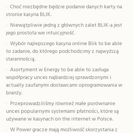
Choć niezbędne będzie podanie danych karty na
stronie kasyna BLIK.
Niewątpliwie jedną z głównych zalet BLIK-a jest
jego prostota we intuicyjność.
Wybór najlepszego kasyna online Blik to be able
to zadanie, do którego podchodzimy z najwyższą
starannością.
Asortyment w Energy to be able to zasługa
współpracy unces najbardziej sprawdzonymi i
actually zaufanymi dostawcami oprogramowania w
branży.
Przeprowadziliśmy również małe porównanie
unces popularnymi systemami płatności, które są
używane w kasynach on the internet w Polsce.
W Power gracze mają możliwość skorzystania z