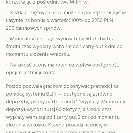
korzystając z pośrednictwa Mifinity.
Każda z chętnych osób może na początek liczyć w
kasynie na bonus o wartości 100% do 2250 PLN +
200 darmowych spinów.
Minimalny depozyt wynosi tutaj 60 złotych, a
średni czas wypłaty waha się od 1 carry out 3 dni od
momentu złożenia wniosku.
Na jakość oceny ma również wpływ dostępność
opcji rejestracji konta.
Posido pozwala graczom dokonywać płatności za
pomocą systemu BLIK — dostępne są zarówno
depozyty, jak my partner and i” “wypłaty. Minimalny
depozyt wynosi tutaj 60 złotych, a średni czas
wypłaty waha się od 1 carry out 3 dni od momentu
złożenia wniosku. Kasyno posiada licencję w
jurysdykcji Estonii, dzięki czemu gracze z Polski