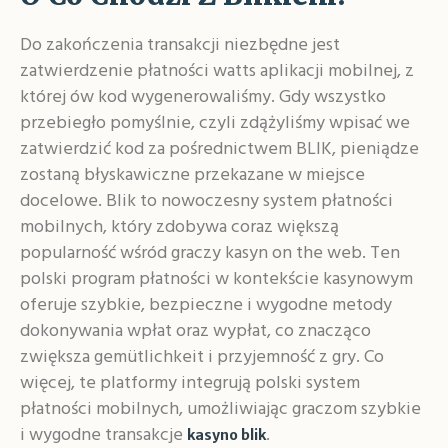
Do zakończenia transakcji niezbędne jest
zatwierdzenie płatności watts aplikacji mobilnej, z
której ów kod wygenerowaliśmy. Gdy wszystko
przebiegło pomyślnie, czyli zdążyliśmy wpisać we
zatwierdzić kod za pośrednictwem BLIK, pieniądze
zostaną błyskawiczne przekazane w miejsce
docelowe. Blik to nowoczesny system płatności
mobilnych, który zdobywa coraz większą
popularność wśród graczy kasyn on the web. Ten
polski program płatności w kontekście kasynowym
oferuje szybkie, bezpieczne i wygodne metody
dokonywania wpłat oraz wypłat, co znacząco
zwiększa gemütlichkeit i przyjemność z gry. Co
więcej, te platformy integrują polski system
płatności mobilnych, umożliwiając graczom szybkie
i wygodne transakcje
.
kasyno blik