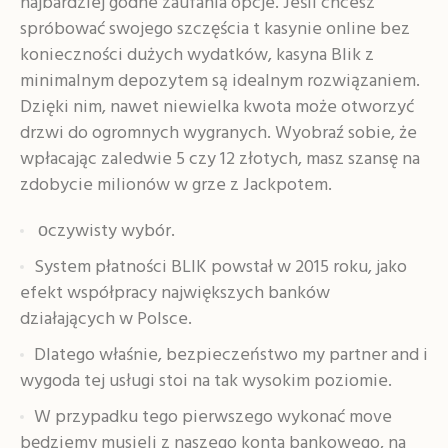
najbardziej godne zaufania opcje. Jeśli chcesz
spróbować swojego szczęścia t kasynie online bez
konieczności dużych wydatków, kasyna Blik z
minimalnym depozytem są idealnym rozwiązaniem.
Dzięki nim, nawet niewielka kwota może otworzyć
drzwi do ogromnych wygranych. Wyobraź sobie, że
wpłacając zaledwie 5 czy 12 złotych, masz szansę na
zdobycie milionów w grze z Jackpotem.
оczywisty wybór.
System płatności BLIK powstał w 2015 roku, jako
efekt współpracy największych banków
działających w Polsce.
Dlatego właśnie, bezpieczeństwo my partner and i
wygoda tej usługi stoi na tak wysokim poziomie.
W przypadku tego pierwszego wykonać move
będziemy musieli z naszego konta bankowego, na