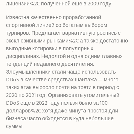
лицензии%2C полученной еще в 2009 году.
Известна качественно проработанной
спортивной линией со богатым выбором
турниров. Предлагает вариативную роспись с
эксклюзивными рынками%2C а также достаточно
выгодные котировки в популярных
дисциплинах. Недолгой и одна одним главных
тенденций недавнего десятилетия.
Злоумышленники стали чаще использовать
DDoS в качестве средствах шантажа — много
таких атак выросло почти на трети в период с
2020 по 2021 год. Организовать утомительный
DDoS еще в 2022 году нельзя было за 100
долларов%2C хотя даже минута простоя дли
бизнеса часто обходится в куда небольшие
суммы.