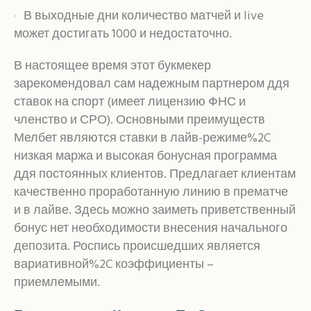
В выходные дни количество матчей и live
может достигать 1000 и недостаточно.
В настоящее время этот букмекер
зарекомендовал сам надежным партнером ддя
ставок на спорт (имеет лицензию ФНС и
членство и СРО). Основными преимуществ
Мелбет являются ставки в лайв-режиме%2C
низкая маржа и высокая бонусная программа
ддя постоянных клиентов. Предлагает клиентам
качественно проработанную линию в прематче
и в лайве. Здесь можно заиметь приветственный
бонус нет необходимости внесения начального
депозита. Роспись происшедших является
вариативной%2C коэффициенты –
приемлемыми.