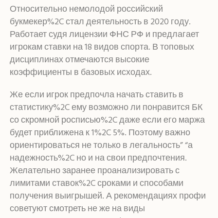
Относительно немолодой российский
букмекер%2C стал деятельность в 2020 году.
Работает судя лицензии ФНС РФ и предлагает
игрокам ставки на 18 видов спорта. В топовых
дисциплинах отмечаются высокие
коэффициенты в базовых исходах.
Же если игрок предпочла начать ставить в
статистику%2C ему возможно ли понравится БК
со скромной росписью%2C даже если его маржа
будет приближена к 1%2C 5%. Поэтому важно
ориентироваться не только в легальность” “а
надежность%2C но и на свои предпочтения.
Желательно заранее проанализировать с
лимитами ставок%2C сроками и способами
получения выигрышей. А рекомендациях профи
советуют смотреть не же на виды