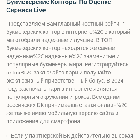
Букмекерские Конторы По Оценке
Сервиса Live
Представляем Вам главный честный рейтинг
букмекерских контор в интернете%2C в который
мы отобрали надежные и лучшие. В ТОП
букмекерских контор находятся же самые
надёжные%2C надежные%2C знаменитые и
популярные букмекеры мира. Регистрируйтесь
online%2C заключайте пари и получайте
эксклюзивный приветственный бонус. В 2024
году заключать пари в интернете является
популярным окружении игроков. Все одним
российских БК принимаешь ставки онлайн%2C
же так же имею мобильную версию сайта и
приложение для смартфона.
Если у партнерской БК действительно высокая