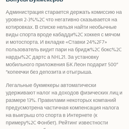
Администрация старается держать комиссию на
уровня 2-3%%2C что негативно сказывается на
котировках. В списке нельзя найти необычные
виды спорта вроде кабадди%2C хоккея с мячом
и мотоспорта. И вкладке «Ставки 24%2F7»
пользователь видит пари на бридж%2C бокс%2C
нарды%2C дартс а NHL21. За установку
мобильного приложения БК Леон подарит 500″
“копеечки без депозита и отыгрыша.
Легальные букмекеры автоматически
удерживают налог на доходов физических лиц и
размере 13%. Правилами некоторых компаний
предусмотрена частичная компенсация налога
на выигрыш ото спорта в Интернете (к
примеру%2C Фонбет). Рейтинг известности