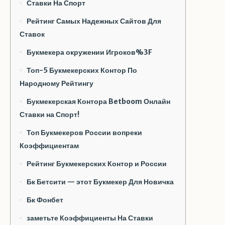
Ставки На Спорт
Рейтинг Самых Надежных Сайтов Для
Ставок
Букмекера окружении Игроков%3F
Топ-5 Букмекерских Контор По
Народному Рейтингу
Букмекерская Контора Betboom Онлайн
Ставки на Спорт!
Топ Букмекеров России вопреки
Коэффициентам
Рейтинг Букмекерских Контор и России
Бк Бетсити — этот Букмекер Для Новичка
Бк Фонбет
заметьте Коэффициенты На Ставки