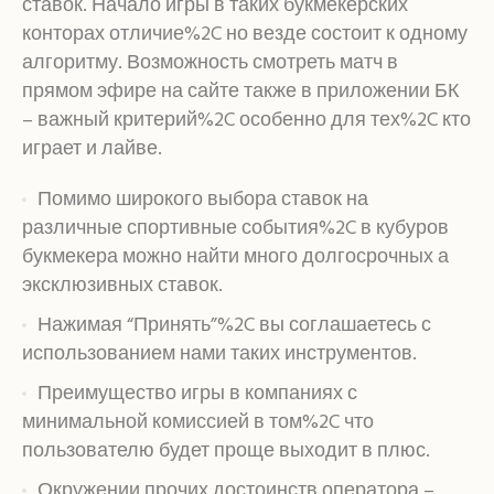
ставок. Начало игры в таких букмекерских
конторах отличие%2C но везде состоит к одному
алгоритму. Возможность смотреть матч в
прямом эфире на сайте также в приложении БК
– важный критерий%2C особенно для тех%2C кто
играет и лайве.
Помимо широкого выбора ставок на
различные спортивные события%2C в кубуров
букмекера можно найти много долгосрочных а
эксклюзивных ставок.
Нажимая “Принять”%2C вы соглашаетесь с
использованием нами таких инструментов.
Преимущество игры в компаниях с
минимальной комиссией в том%2C что
пользователю будет проще выходит в плюс.
Окружении прочих достоинств оператора –