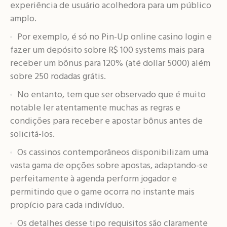
experiência de usuário acolhedora para um público
amplo.
Por exemplo, é só no Pin-Up online casino login e
fazer um depósito sobre R$ 100 systems mais para
receber um bônus para 120% (até dollar 5000) além
sobre 250 rodadas grátis.
No entanto, tem que ser observado que é muito
notable ler atentamente muchas as regras e
condições para receber e apostar bônus antes de
solicitá-los.
Os cassinos contemporâneos disponibilizam uma
vasta gama de opções sobre apostas, adaptando-se
perfeitamente à agenda perform jogador e
permitindo que o game ocorra no instante mais
propício para cada indivíduo.
Os detalhes desse tipo requisitos são claramente