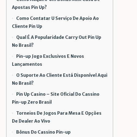
Apostas Pin Up?
Como Contatar U Serviço De Apoio Ao
Cliente Pin Up
Qual É A Popularidade Carry Out Pin Up
No Brasil?
Pin-up Jogo Exclusivos E Novos
Lançamentos
O Suporte Ao Cliente Está Disponível Aqui
No Brasil?
Pin Up Casino – Site Oficial Do Cassino
Pin-up Zero Brasil
Torneios De Jogos Para Mesa E Opções
De Dealer Ao Vivo
Bônus Do Cassino Pin-up