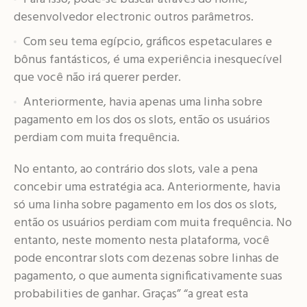
desenvolvedor electronic outros parâmetros.
Com seu tema egípcio, gráficos espetaculares e
bônus fantásticos, é uma experiência inesquecível
que você não irá querer perder.
Anteriormente, havia apenas uma linha sobre
pagamento em los dos os slots, então os usuários
perdiam com muita frequência.
No entanto, ao contrário dos slots, vale a pena
concebir uma estratégia aca. Anteriormente, havia
só uma linha sobre pagamento em los dos os slots,
então os usuários perdiam com muita frequência. No
entanto, neste momento nesta plataforma, você
pode encontrar slots com dezenas sobre linhas de
pagamento, o que aumenta significativamente suas
probabilities de ganhar. Graças” “a great esta