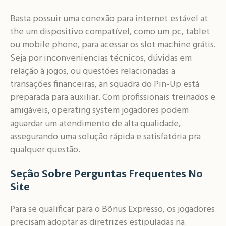
Basta possuir uma conexão para internet estável at
the um dispositivo compatível, como um pc, tablet
ou mobile phone, para acessar os slot machine grátis.
Seja por inconveniencias técnicos, dúvidas em
relação à jogos, ou questões relacionadas a
transações financeiras, an squadra do Pin-Up está
preparada para auxiliar. Com profissionais treinados e
amigáveis, operating system jogadores podem
aguardar um atendimento de alta qualidade,
assegurando uma solução rápida e satisfatória pra
qualquer questão.
Seção Sobre Perguntas Frequentes No
Site
Para se qualificar para o Bônus Expresso, os jogadores
precisam adoptar as diretrizes estipuladas na