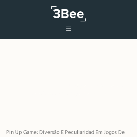
Pin Up Game: Diversão E
Peculiaridad Em Jogos De
Cassin
Home
/
Uncategorized
/
Pin Up Game: Diversão E
Peculiaridad Em Jogos De Cassin
Pin Up Game: Diversão E Peculiaridad Em Jogos De