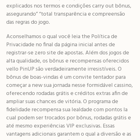
explicados nos termos e condições carry out bônus,
assegurando” “total transparência e compreensão
das regras do jogo.
Aconselhamos o qual você leia the Política de
Privacidade no final da página inicial antes de
registrar-se zero site de apostas. Além dos jogos de
alta qualidade, os bônus e recompensas oferecidos
vello PinUP são verdadeiramente irresistíveis. O
bônus de boas-vindas é um convite tentador para
começar a new sua jornada nesse formidável cassino,
oferecendo rodadas grátis e créditos extras afin de
ampliar suas chances de vitória. O programa de
fidelidade recompensa sua lealdade com pontos la
cual podem ser trocados por bônus, rodadas grátis e
até mesmo experiências VIP exclusivas. Essas
vantagens adicionais garantem o qual a diversão e as