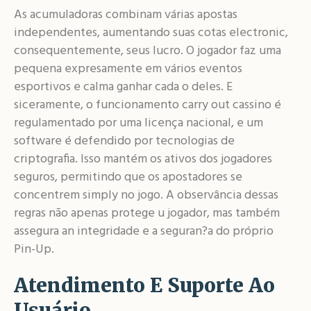
As acumuladoras combinam várias apostas
independentes, aumentando suas cotas electronic,
consequentemente, seus lucro. O jogador faz uma
pequena expresamente em vários eventos
esportivos e calma ganhar cada o deles. E
siceramente, o funcionamento carry out cassino é
regulamentado por uma licença nacional, e um
software é defendido por tecnologias de
criptografia. Isso mantém os ativos dos jogadores
seguros, permitindo que os apostadores se
concentrem simply no jogo. A observância dessas
regras não apenas protege u jogador, mas também
assegura an integridade e a seguran?a do próprio
Pin-Up.
Atendimento E Suporte Ao
Usuário