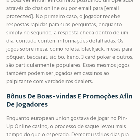
É possível entrar em contato possuindo um operador
através do chat online ou por email para [email
protected]. No primeiro caso, o jogador recebe
respostas rápidas para suas perguntas, enquanto
simply no segundo, a resposta chega dentro de um
dia, contudo contém informações detalhadas. Os
jogos sobre mesa, como roleta, blackjack, mesas para
pôquer, baccarat, sic bo, keno, 3 card poker e outros,
são particularmente populares. Esses mesmos jogos
também podem ser jogados em cassinos ao
palpitante com verdadeiros dealers.
Bônus De Boas-vindas E Promoções Afin
De Jogadores
Enquanto european union gostava de jogar no Pin-
Up Online casino, o processo de saque levou mais
tempo do que o esperado. Demorou vários dias pra