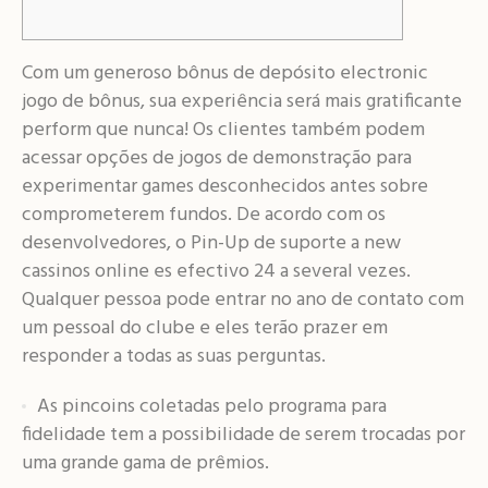
Com um generoso bônus de depósito electronic
jogo de bônus, sua experiência será mais gratificante
perform que nunca! Os clientes também podem
acessar opções de jogos de demonstração para
experimentar games desconhecidos antes sobre
comprometerem fundos. De acordo com os
desenvolvedores, o Pin-Up de suporte a new
cassinos online es efectivo 24 a several vezes.
Qualquer pessoa pode entrar no ano de contato com
um pessoal do clube e eles terão prazer em
responder a todas as suas perguntas.
As pincoins coletadas pelo programa para
fidelidade tem a possibilidade de serem trocadas por
uma grande gama de prêmios.