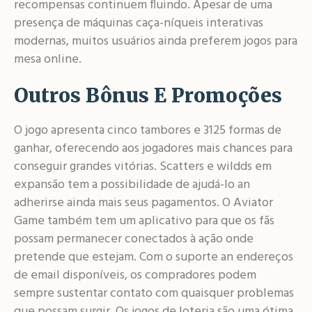
recompensas continuem fluindo. Apesar de uma
presença de máquinas caça-níqueis interativas
modernas, muitos usuários ainda preferem jogos para
mesa online.
Outros Bônus E Promoções
O jogo apresenta cinco tambores e 3125 formas de
ganhar, oferecendo aos jogadores mais chances para
conseguir grandes vitórias. Scatters e wildds em
expansão tem a possibilidade de ajudá-lo an
adherirse ainda mais seus pagamentos. O Aviator
Game também tem um aplicativo para que os fãs
possam permanecer conectados à ação onde
pretende que estejam. Com o suporte an endereços
de email disponíveis, os compradores podem
sempre sustentar contato com quaisquer problemas
que possam surgir. Os jogos de loteria são uma ótima