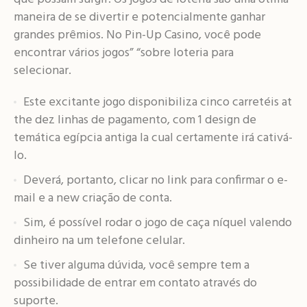
maneira de se divertir e potencialmente ganhar
grandes prêmios. No Pin-Up Casino, você pode
encontrar vários jogos” “sobre loteria para
selecionar.
Este excitante jogo disponibiliza cinco carretéis at
the dez linhas de pagamento, com 1 design de
temática egípcia antiga la cual certamente irá cativá-
lo.
Deverá, portanto, clicar no link para confirmar o e-
mail e a new criação de conta.
Sim, é possível rodar o jogo de caça níquel valendo
dinheiro na um telefone celular.
Se tiver alguma dúvida, você sempre tem a
possibilidade de entrar em contato através do
suporte.