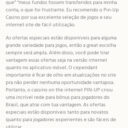
que” “meus fundos fossem transferidos para minha
conta, o que foi frustrante. Eu recomendo o Pin-Up
Casino por sua excelente seleção de jogos e seu
internet site de fácil utilização.
As ofertas especiais estão disponíveis para alguma
grande variedade para jogos, então a great escolha
sempre será ampla. Além disso, você pode tirar
vantagem essas ofertas seja na versão internet
quanto no aplicativo móvel. O cependant
importante é ficar de olho em atualizações no site
pra não perder nenhuma oportunidade vantajosa.
Portanto, o cassino on the internet PIN-UP criou
uma incrível rede para bônus para jogadores do
Brasil, que atrai com tua vantagem. As ofertas
especiais estão disponíveis tanto para novatos
quanto para jogadores experientes e são fáceis de
utilizar.