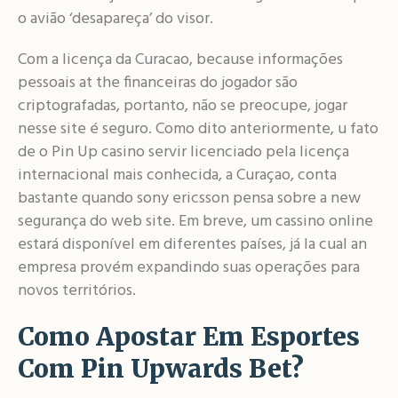
o avião ‘desapareça’ do visor.
Com a licença da Curacao, because informações
pessoais at the financeiras do jogador são
criptografadas, portanto, não se preocupe, jogar
nesse site é seguro. Como dito anteriormente, u fato
de o Pin Up casino servir licenciado pela licença
internacional mais conhecida, a Curaçao, conta
bastante quando sony ericsson pensa sobre a new
segurança do web site. Em breve, um cassino online
estará disponível em diferentes países, já la cual an
empresa provém expandindo suas operações para
novos territórios.
Como Apostar Em Esportes
Com Pin Upwards Bet?