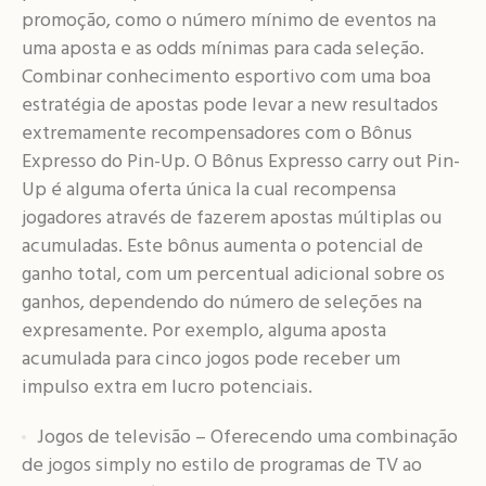
promoção, como o número mínimo de eventos na
uma aposta e as odds mínimas para cada seleção.
Combinar conhecimento esportivo com uma boa
estratégia de apostas pode levar a new resultados
extremamente recompensadores com o Bônus
Expresso do Pin-Up. O Bônus Expresso carry out Pin-
Up é alguma oferta única la cual recompensa
jogadores através de fazerem apostas múltiplas ou
acumuladas. Este bônus aumenta o potencial de
ganho total, com um percentual adicional sobre os
ganhos, dependendo do número de seleções na
expresamente. Por exemplo, alguma aposta
acumulada para cinco jogos pode receber um
impulso extra em lucro potenciais.
Jogos de televisão – Oferecendo uma combinação
de jogos simply no estilo de programas de TV ao