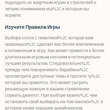
подходить ко азартным играм и стратегией и
четким пониманием игр%2C в которые вы
играете.
Изучите Правила Игры
Выбора слота с тематикой%2C которая вам
нравишься%2C сделает вас более вовлеченным
и вложенным в игру. Как может привести к более
длительным игровым сессиям и потенциально
лучшим результатам. Следовательно%2C
прежде чем поворачивать барабаны%2C
просмотрите доступные темы и просите ту%2C
которая вы нравится. Это может сыграть
решающую важную в вашем стремлении
сорвать джекпот. При выборе казино%2C чем
остановить свой выбирать на том пансион%2C в
котором разве хорошее дизайнерское