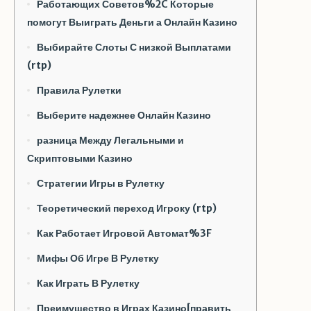
Работающих Советов%2C Которые
помогут Выиграть Деньги а Онлайн Казино
Выбирайте Слоты С низкой Выплатами
(rtp)
Правила Рулетки
Выберите надежнее Онлайн Казино
разница Между Легальными и
Скриптовыми Казино
Стратегии Игры в Рулетку
Теоретический переход Игроку (rtp)
Как Работает Игровой Автомат%3F
Мифы Об Игре В Рулетку
Как Играть В Рулетку
Преимущество в Играх Казино[править