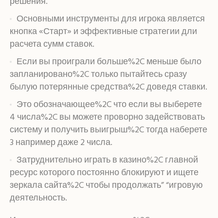
решения.
Основными инструменты для игрока является
кнопка «Старт» и эффективные стратегии дли
расчета сумм ставок.
Если вы проиграли больше%2C меньше было
запланировано%2C только пытайтесь сразу
былую потерянные средства%2C доведя ставки.
Это обозначающее%2C что если вы выберете
4 числа%2C вы можете проворно задействовать
систему и получить выигрыш%2C тогда наберете
3 например даже 2 числа.
Затруднительно играть в казино%2C главной
ресурс которого постоянно блокируют и ищете
зеркала сайта%2C чтобы продолжать” “игровую
деятельность.