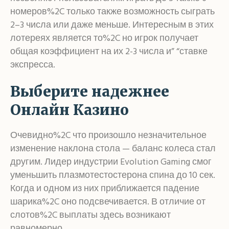
номеров%2C только также возможность сыграть
2–3 числа или даже меньше. Интересным в этих
лотереях является то%2C но игрок получает
общая коэффициент на их 2-3 числа и” “ставке
экспресса.
Выберите надежнее
Онлайн Казино
Очевидно%2C что произошло незначительное
изменение наклона стола — баланс колеса стал
другим. Лидер индустрии Evolution Gaming смог
уменьшить плазмотестостерона спина до 10 сек.
Когда и одном из них приближается падение
шарика%2C оно подсвечивается. В отличие от
слотов%2C выплаты здесь возникают
равномерно.