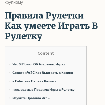
крупному
Правила Рулетки
Как умеете Играть В
Рулетку
Content
Что Я Понял Об Азартных Играх
Советов%2C Как Выиграть а Казино
а Работает Онлайн Казино
называемые Правила Игры а Рулетку
Изучите Правила Игры