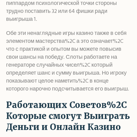
пиппардом психологической точки стороны
трудно поставить 32 или 64 фишки ради
выигрыша 1.
Обе эти ненаглядные игры казино также в себя
элементом мастерства%2C а это означает%2C
что с практикой и опытом вы можете повысив
свои шансы на победу. Слоты работаете на
генераторе случайных чисел%2C который
определяет шанс и сумму выигрыша. Но игроку
показывают целое наметить%2C в конце
которого нарочно подсчитывается его выигрыш.
Работающих Советов%2C
Которые смогут Выиграть
Деньги и Онлайн Казино