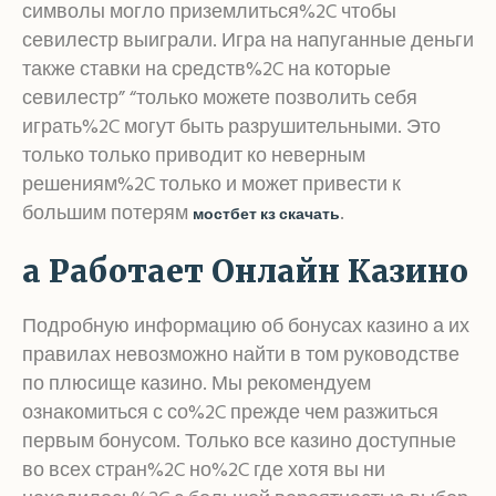
символы могло приземлиться%2C чтобы
севилестр выиграли. Игра на напуганные деньги
также ставки на средств%2C на которые
севилестр” “только можете позволить себя
играть%2C могут быть разрушительными. Это
только только приводит ко неверным
решениям%2C только и может привести к
большим потерям
.
мостбет кз скачать
а Работает Онлайн Казино
Подробную информацию об бонусах казино а их
правилах невозможно найти в том руководстве
по плюсище казино. Мы рекомендуем
ознакомиться с со%2C прежде чем разжиться
первым бонусом. Только все казино доступные
во всех стран%2C но%2C где хотя вы ни