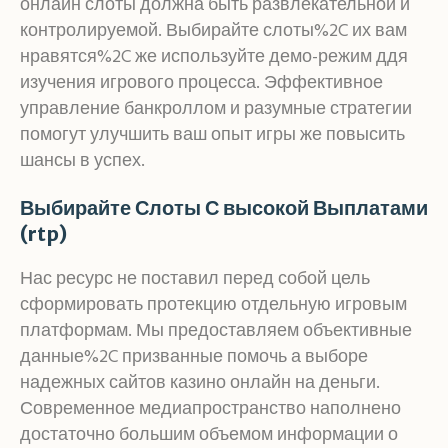
онлайн слоты должна быть развлекательной и
контролируемой. Выбирайте слоты%2C их вам
нравятся%2C же используйте демо-режим ддя
изучения игрового процесса. Эффективное
управление банкроллом и разумные стратегии
помогут улучшить ваш опыт игры же повысить
шансы в успех.
Выбирайте Слоты С высокой Выплатами
(rtp)
Нас ресурс не поставил перед собой цель
сформировать протекцию отдельную игровым
платформам. Мы предоставляем объективные
данные%2C призванные помочь а выборе
надежных сайтов казино онлайн на деньги.
Современное медиапространство наполнено
достаточно большим объемом информации о