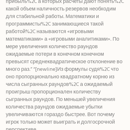
прибыль%2C а которых расчеты дают понять%2C
какой объем наличность резервов необходим
для стабильной работы. Математики и
программисты%2C занимающиеся такой
работой%2C называются «игровыми
математиками» а «игровыми аналитиками». По
мере увеличения количество раундов
ожидаемые потери в конечном конечном
превысят среднеквадратическое отклонение во
много раз.” “[newline]Из формулы судя%2C что
оно пропорционально квадратному корню из
числа сыгранных раундов%2C а ожидаемый
проигрыш пропорционален количеству
сыгранных раундов. По меньшей увеличения
количества раундов ожидаемые убытки
увеличиваются гораздо быстрее. Вот почему
игрок только может выиграть и долгосрочной
перспективе.