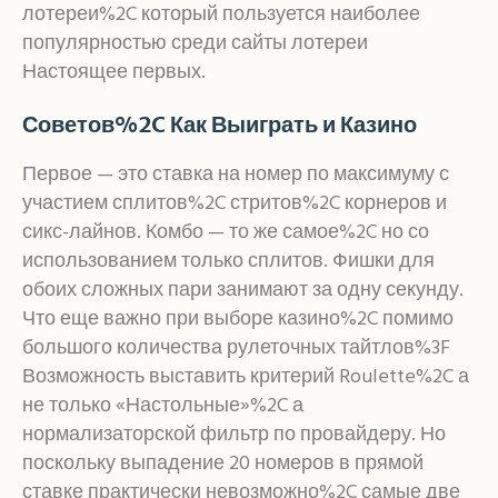
лотереи%2C который пользуется наиболее
популярностью среди сайты лотереи
Настоящее первых.
Советов%2C Как Выиграть и Казино
Первое — это ставка на номер по максимуму с
участием сплитов%2C стритов%2C корнеров и
сикс-лайнов. Комбо — то же самое%2C но со
использованием только сплитов. Фишки для
обоих сложных пари занимают за одну секунду.
Что еще важно при выборе казино%2C помимо
большого количества рулеточных тайтлов%3F
Возможность выставить критерий Roulette%2C а
не только «Настольные»%2C а
нормализаторской фильтр по провайдеру. Но
поскольку выпадение 20 номеров в прямой
ставке практически невозможно%2C самые две