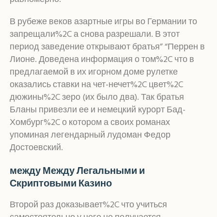
В рубеже веков азартные игры во Германии то
запрещали%2C а снова разрешали. В этот
период заведение открывают братья” “Перрен в
Лионе. Доведена информация о том%2C что в
предлагаемой в их игорном доме рулетке
оказались ставки на чет-нечет%2C цвет%2C
дюжины%2C зеро (их было два). Так братья
Бланы привезли ее и немецкий курорт Бад-
Хомбург%2C о котором а своих романах
упоминая легендарный лудоман Федор
Достоевский.
между Между Легальными и
Скриптовыми Казино
Второй раз доказывает%2C что учиться