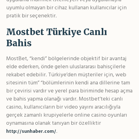
uyumlu olmayan bir cihaz kullanan kullanıcılar için
pratik bir seçenektir.
Mostbet Türkiye Canlı
Bahis
MostBet, “kendi” bölgelerinde objektif bir avantaj
elde ederken, önde gelen uluslararası bahisçilerle
rekabet edebilir. Türkiye’den müşteriler için, web
sitesinin tüm” “bölümlerinin kendi ana dillerine tam
bir çevirisi vardır ve yerel para biriminde hesap açma
ve bahis yapma olanağı vardır. Mostbet’teki canlı
casino, kullanıcıların bir video yayını aracılığıyla
gerçek zamanlı krupiyelerle online casino oyunları
oynamasına olanak tanıyan bir özelliktir
.
http://sunhaber.com/