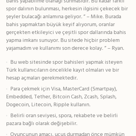
bahis yapabilme olanağı sunmasıdır. Bu kadar farklı
spor dalının bulunması, herkesin ilgisini çekecek bir
şeyler bulacağı anlamına geliyor. ” – Mike. Burada
bahis yapmaktan büyük keyif alıyorum, oranlar
gerçekten etkileyici ve çeşitli spor dallarında bahis
yapma imkanı sunuyor. Bu sitede hiçbir problem
yaşamadım ve kullanımı son derece kolay. ” – Ryan.
Bu web sitesinde spor bahisleri yapmak isteyen
Türk kullanıcıların öncelikle kayıt olmaları ve bir
hesap açmaları gerekmektedir.
Para çekmek için Visa, MasterCard (Smartpay),
Embedded, Tether, Bitcoin Cash, Zcash, Splash,
Dogecoin, Litecoin, Ripple kullanın.
Belirli oran seviyesi, spora, rekabete ve belirli
pazara bağlı olarak değişebilir.
Oyuncunun amacı, uçuş durmadan önce mümkün