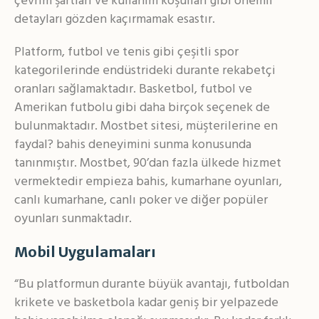
çevrim şartları ve kullanım koşulları gibi önemli
detayları gözden kaçırmamak esastır.
Platform, futbol ve tenis gibi çeşitli spor
kategorilerinde endüstrideki durante rekabetçi
oranları sağlamaktadır. Basketbol, futbol ve
Amerikan futbolu gibi daha birçok seçenek de
bulunmaktadır. Mostbet sitesi, müşterilerine en
faydal? bahis deneyimini sunma konusunda
tanınmıştır. Mostbet, 90’dan fazla ülkede hizmet
vermektedir empieza bahis, kumarhane oyunları,
canlı kumarhane, canlı poker ve diğer popüler
oyunları sunmaktadır.
Mobil Uygulamaları
“Bu platformun durante büyük avantajı, futboldan
krikete ve basketbola kadar geniş bir yelpazede