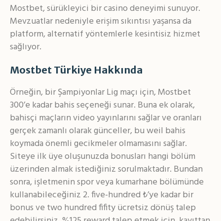
Mostbet, sürükleyici bir casino deneyimi sunuyor.
Mevzuatlar nedeniyle erişim sıkıntısı yaşansa da
platform, alternatif yöntemlerle kesintisiz hizmet
sağlıyor.
Mostbet Türkiye Hakkında
Örneğin, bir Şampiyonlar Lig maçı için, Mostbet
300’e kadar bahis seçeneği sunar. Buna ek olarak,
bahisçi maçların video yayınlarını sağlar ve oranları
gerçek zamanlı olarak günceller, bu weil bahis
koymada önemli gecikmeler olmamasını sağlar.
Siteye ilk üye oluşunuzda bonusları hangi bölüm
üzerinden almak istediğiniz sorulmaktadır. Bundan
sonra, işletmenin spor veya kumarhane bölümünde
kullanabileceğiniz 2. five-hundred ₺’ye kadar bir
bonus ve two hundred fifity ücretsiz dönüş talep
edebilirsiniz. %125 reward talep etmek için, kayıttan