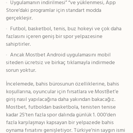
Uygulamanın indirilmesi” “ve yüklenmesi, App
Store’daki programlar için standart modda
gerçekleşir.
Futbol, ​​basketbol, ​​tenis, buz hokeyi ve çok daha
fazlasını içeren geniş bir spor yelpazesine
sahiptirler.
Ancak Mostbet Android uygulamasını mobil
siteden ücretsiz ve birkaç tıklamayla indirmede
sorun yoktur.
İncelemede, bahis bürosunun özelliklerine, bahis
koşullarına, oyuncular için fırsatlara ve MostBet’e
giriş nasıl yapılacağına daha yakından bakacağız.
Mostbet, futboldan basketbola, tenisten tenise
kadar 25’ten fazla spor dalında günlük 1. 000’den
fazla karşılaşmayı kapsayan bir yelpazede bahis
oynama fırsatını genişletiyor. Türkiye’nin saygın ismi