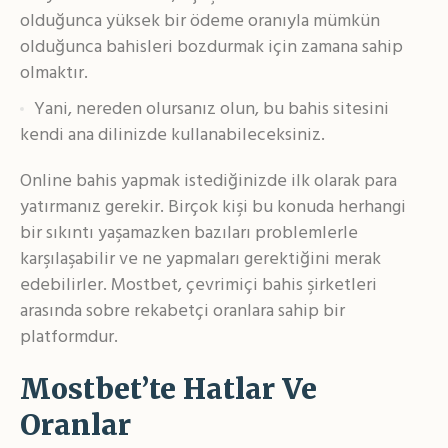
olduğunca yüksek bir ödeme oranıyla mümkün
olduğunca bahisleri bozdurmak için zamana sahip
olmaktır.
Yani, nereden olursanız olun, bu bahis sitesini
kendi ana dilinizde kullanabileceksiniz.
Online bahis yapmak istediğinizde ilk olarak para
yatırmanız gerekir. Birçok kişi bu konuda herhangi
bir sıkıntı yaşamazken bazıları problemlerle
karşılaşabilir ve ne yapmaları gerektiğini merak
edebilirler. Mostbet, çevrimiçi bahis şirketleri
arasında sobre rekabetçi oranlara sahip bir
platformdur.
Mostbet’te Hatlar Ve
Oranlar