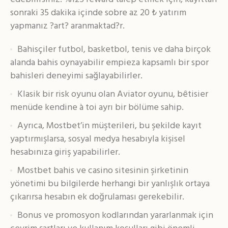
sonraki 35 dakika içinde sobre az 20 ₺ yatırım
yapmanız ?art? aranmaktad?r.
Bahisçiler futbol, basketbol, tenis ve daha birçok
alanda bahis oynayabilir empieza kapsamlı bir spor
bahisleri deneyimi sağlayabilirler.
Klasik bir risk oyunu olan Aviator oyunu, bêtisier
menüde kendine à toi ayrı bir bölüme sahip.
Ayrıca, Mostbet’in müşterileri, bu şekilde kayıt
yaptırmışlarsa, sosyal medya hesabıyla kişisel
hesabınıza giriş yapabilirler.
Mostbet bahis ve casino sitesinin şirketinin
yönetimi bu bilgilerde herhangi bir yanlışlık ortaya
çıkarırsa hesabın ek doğrulaması gerekebilir.
Bonus ve promosyon kodlarından yararlanmak için