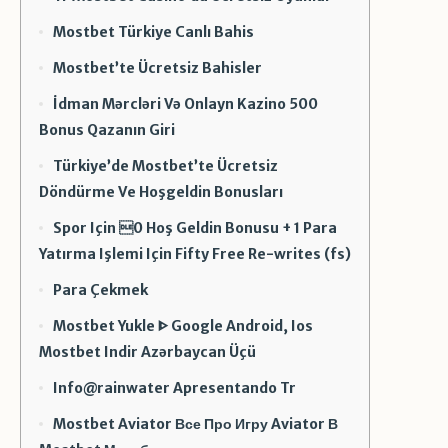
Mostbet Türkiye Canlı Bahis
Mostbet’te Ücretsiz Bahisler
İdman Mərcləri Və Onlayn Kazino 500
Bonus Qazanın Giri
Türkiye’de Mostbet’te Ücretsiz
Döndürme Ve Hoşgeldin Bonusları
Spor Için 0 Hoş Geldin Bonusu + 1 Para
Yatırma Işlemi Için Fifty Free Re-writes (fs)
Para Çekmek
Mostbet Yukle ᐈ Google Android, Ios
Mostbet Indir Azərbaycan Üçü
Info@rainwater Apresentando Tr
Mostbet Aviator Все Про Игру Aviator В