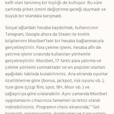
kefil olan tanınmış bir kişiliği de kutluyor. Bu süre
zarfında şirket ismini değiştirme gereği duymadı ve
büyük bir skandala karışmadı.
Sosyal ağlardaki hesaba kaydolmak, kullanıcının
Telegram, Google ahora da Steam ile kimlik
bilgilerinin Mostbet’teki bir hesaba bağlanmasıyla
gerçekleştirilir. Para çekme işlemi, hesaba afin de
yatırma işlemi sırasında kullanılan yöntemle
gerçekleştirilir. Mostbet, 17 farklı para yatırma ve
çekme yöntemi sunmaktadır ve en popüler olanları
aşağıdaki tabloda bulabilirsiniz. Ana ekranda oyunlar
özelliklerine göre (bonus, jackpot, risk oyunu vb. ),
türe göre (çizgi film, spor, 18+, Mısır vb. ) ve
sağlayıcıya göre sıralanabilir. Aynı zamanda Mostbet
uygulamasını cihazınıza tamamen ücretsiz olarak
indirebilirsiniz. Programın choix ekranında,” “üst
kısmında, promosyonlar, ikramiyeler ve turnuvalarla