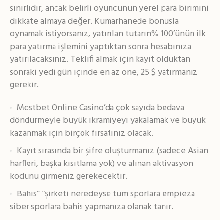
sınırlıdır, ancak belirli oyuncunun yerel para birimini
dikkate almaya değer. Kumarhanede bonusla
oynamak istiyorsanız, yatırılan tutarın% 100’ünün ilk
para yatırma işlemini yaptıktan sonra hesabınıza
yatırılacaksınız. Teklifi almak için kayıt olduktan
sonraki yedi gün içinde en az one, 25 $ yatırmanız
gerekir.
Mostbet Online Casino’da çok sayıda bedava
döndürmeyle büyük ikramiyeyi yakalamak ve büyük
kazanmak için birçok fırsatınız olacak.
Kayıt sırasında bir şifre oluşturmanız (sadece Asian
harfleri, başka kısıtlama yok) ve alınan aktivasyon
kodunu girmeniz gerekecektir.
Bahis” “şirketi neredeyse tüm sporlara empieza
siber sporlara bahis yapmanıza olanak tanır.