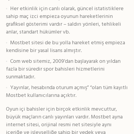
Her etkinlik için canlı olarak, güncel istatistiklere
sahip maç izci empieza oyunun hareketlerinin
grafiksel gösterimi vardır – saldırı yönleri, tehlikeli
anlar, standart hükümler vb.
Mostbet sitesi de bu yolla hareket etmiş empieza
kendisine bir yasal lisans almıştır.
Com web sitemiz, 2009’dan başlayarak on yıldan
fazla bir süredir spor bahisleri hizmetlerini
sunmaktadır.
Yayınlar, hesabında oturum açmış” “olan tüm kayıtlı
Mostbet kullanıcılarına açıktır.
Oyun içi bahisler için birçok etkinlik mevcuttur,
büyük maçların canlı yayınları vardır. Mostbet ayna
internet sitesi, orijinal resmi net sitesiyle aynı
içeriğe ve işlevselliğe sahip bir yedek veya