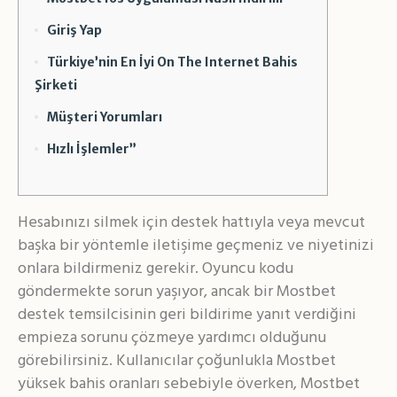
Giriş Yap
Türkiye’nin En İyi On The Internet Bahis
Şirketi
Müşteri Yorumları
Hızlı İşlemler”
Hesabınızı silmek için destek hattıyla veya mevcut
başka bir yöntemle iletişime geçmeniz ve niyetinizi
onlara bildirmeniz gerekir. Oyuncu kodu
göndermekte sorun yaşıyor, ancak bir Mostbet
destek temsilcisinin geri bildirime yanıt verdiğini
empieza sorunu çözmeye yardımcı olduğunu
görebilirsiniz. Kullanıcılar çoğunlukla Mostbet
yüksek bahis oranları sebebiyle överken, Mostbet