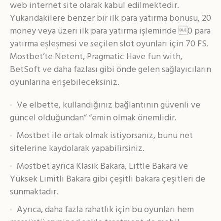
web internet site olarak kabul edilmektedir.
Yukarıdakilere benzer bir ilk para yatırma bonusu, 20
money veya üzeri ilk para yatırma işleminde 0 para
yatırma eşleşmesi ve seçilen slot oyunları için 70 FS.
Mostbet’te Netent, Pragmatic Have fun with,
BetSoft ve daha fazlası gibi önde gelen sağlayıcıların
oyunlarına erişebileceksiniz.
Ve elbette, kullandığınız bağlantının güvenli ve
güncel olduğundan” “emin olmak önemlidir.
Mostbet ile ortak olmak istiyorsanız, bunu net
sitelerine kaydolarak yapabilirsiniz.
Mostbet ayrıca Klasik Bakara, Little Bakara ve
Yüksek Limitli Bakara gibi çeşitli bakara çeşitleri de
sunmaktadır.
Ayrıca, daha fazla rahatlık için bu oyunları hem