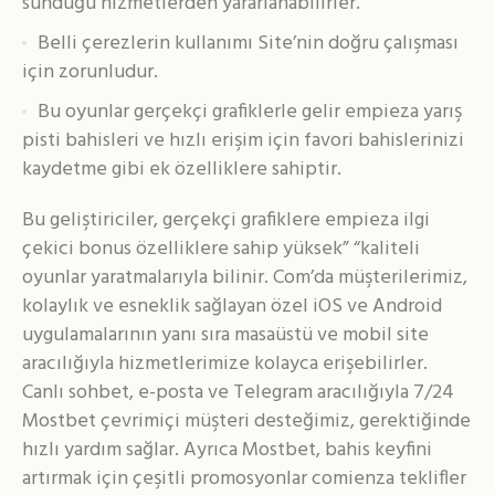
sunduğu hizmetlerden yararlanabilirler.
Belli çerezlerin kullanımı Site’nin doğru çalışması
için zorunludur.
Bu oyunlar gerçekçi grafiklerle gelir empieza yarış
pisti bahisleri ve hızlı erişim için favori bahislerinizi
kaydetme gibi ek özelliklere sahiptir.
Bu geliştiriciler, gerçekçi grafiklere empieza ilgi
çekici bonus özelliklere sahip yüksek” “kaliteli
oyunlar yaratmalarıyla bilinir. Com’da müşterilerimiz,
kolaylık ve esneklik sağlayan özel iOS ve Android
uygulamalarının yanı sıra masaüstü ve mobil site
aracılığıyla hizmetlerimize kolayca erişebilirler.
Canlı sohbet, e-posta ve Telegram aracılığıyla 7/24
Mostbet çevrimiçi müşteri desteğimiz, gerektiğinde
hızlı yardım sağlar. Ayrıca Mostbet, bahis keyfini
artırmak için çeşitli promosyonlar comienza teklifler