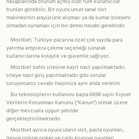
hesaplarında oturum açmış olan tüm kullanıcılar
bunları görebilir. Bir oyuncunun sanal slot
makinesinin arayüzüne alışması ya da kumar bileşeni
olmadan oynaması için bir demo hesabı gereklidir.
Mostbet, Türkiye pazarına özel çok sayıda para
yatırma empieza çekme seçeneği sunarak
kullanıcılarına kolaylık ve güvenlik sağlıyor.
Mostbet bahis sitesine kayıt nasıl yapılmaktadır,
siteye nasıl giriş yapılmaktadır gibi sorular
soruyorsanız cevabı hepinize aynı anda verelim.
Bu teknolojilerin kullanımı başta 6698 sayılı Kişisel
Verilerin Korunması Kanunu (“Kanun”) olmak üzere
diğer mevzuata uygun şekilde
gerçekleştirilmektedir.
Mostbet ayrıca oyuncuların slot, pasta oyunları,
movie online poker ve canlı krupiye oyunları