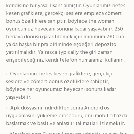
kendisine bir yasal lisans almıştır. Oyunlarımız nefes
kesen grafiklere, gerçekçi seslere empieza cömert
bonus özelliklere sahiptir, böylece the woman
oyuncumuz heyecanı sonuna kadar yaşayabilir. 250
bedava dönüşü garantilemek için minimum 230 Lira
ya da başka bir pra biriminde eşdeğeri depozito
yatırılmalıdır. Yalnızca typically the girl zaman
erişebileceğiniz kendi telefon numaranızı kullanın.
Oyunlarımız nefes kesen grafiklere, gerçekçi
seslere ve cömert bonus özelliklere sahiptir,
böylece her oyuncumuz heyecanı sonuna kadar
yaşayabilir.
Apk dosyasını indirdikten sonra Android os
uygulamasını yükleme prosedürü, onu mobil cihazda
başlatmak ve basit ve anlaşılır talimatları izlemektir.