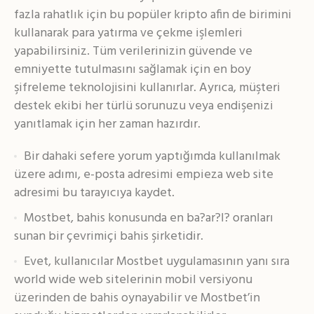
fazla rahatlık için bu popüler kripto afin de birimini
kullanarak para yatırma ve çekme işlemleri
yapabilirsiniz. Tüm verilerinizin güvende ve
emniyette tutulmasını sağlamak için en boy
şifreleme teknolojisini kullanırlar. Ayrıca, müşteri
destek ekibi her türlü sorunuzu veya endişenizi
yanıtlamak için her zaman hazırdır.
Bir dahaki sefere yorum yaptığımda kullanılmak
üzere adımı, e-posta adresimi empieza web site
adresimi bu tarayıcıya kaydet.
Mostbet, bahis konusunda en ba?ar?l? oranları
sunan bir çevrimiçi bahis şirketidir.
Evet, kullanıcılar Mostbet uygulamasının yanı sıra
world wide web sitelerinin mobil versiyonu
üzerinden de bahis oynayabilir ve Mostbet’in