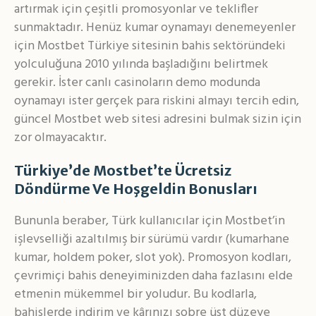
artırmak için çeşitli promosyonlar ve teklifler
sunmaktadır. Henüz kumar oynamayı denemeyenler
için Mostbet Türkiye sitesinin bahis sektöründeki
yolculuğuna 2010 yılında başladığını belirtmek
gerekir. İster canlı casinoların demo modunda
oynamayı ister gerçek para riskini almayı tercih edin,
güncel Mostbet web sitesi adresini bulmak sizin için
zor olmayacaktır.
Türkiye’de Mostbet’te Ücretsiz
Döndürme Ve Hoşgeldin Bonusları
Bununla beraber, Türk kullanıcılar için Mostbet’in
işlevselliği azaltılmış bir sürümü vardır (kumarhane
kumar, holdem poker, slot yok). Promosyon kodları,
çevrimiçi bahis deneyiminizden daha fazlasını elde
etmenin mükemmel bir yoludur. Bu kodlarla,
bahislerde indirim ve kârınızı sobre üst düzeye