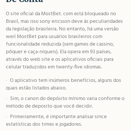
O site oficial da MostBet. com está bloqueado no
Brasil, mas isso sony ericsson deve às peculiaridades
da legislação brasileira. No entanto, há uma versão
weil MostBet para usuários brasileiros com
funcionalidade reduzida (sem games de cassino,
pôquer e caça-níqueis). Ela opera em 93 países,
através do web site e os aplicativos oficiais para
celular traduzidos em twenty-five idiomas.
O aplicativo tem inúmeros benefícios, alguns dos
quais estão listados abaixo.
Sim, o canon do depósito mínimo varia conforme o
método de deposito que você decidir.
Primeiramente, é importante analisar since
estatísticas dos times e jogadores.