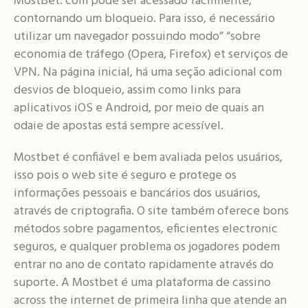
MostBet. com pode ser acessado facilmente,
contornando um bloqueio. Para isso, é necessário
utilizar um navegador possuindo modo” “sobre
economia de tráfego (Opera, Firefox) et serviços de
VPN. Na página inicial, há uma seção adicional com
desvios de bloqueio, assim como links para
aplicativos iOS e Android, por meio de quais an
odaie de apostas está sempre acessível.
Mostbet é confiável e bem avaliada pelos usuários,
isso pois o web site é seguro e protege os
informações pessoais e bancários dos usuários,
através de criptografia. O site também oferece bons
métodos sobre pagamentos, eficientes electronic
seguros, e qualquer problema os jogadores podem
entrar no ano de contato rapidamente através do
suporte. A Mostbet é uma plataforma de cassino
across the internet de primeira linha que atende an