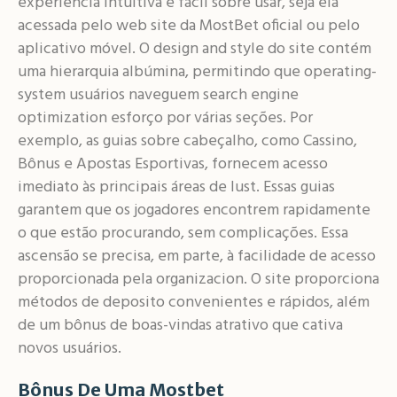
experiência intuitiva e fácil sobre usar, seja ela
acessada pelo web site da MostBet oficial ou pelo
aplicativo móvel. O design and style do site contém
uma hierarquia albúmina, permitindo que operating-
system usuários naveguem search engine
optimization esforço por várias seções. Por
exemplo, as guias sobre cabeçalho, como Cassino,
Bônus e Apostas Esportivas, fornecem acesso
imediato às principais áreas de lust. Essas guias
garantem que os jogadores encontrem rapidamente
o que estão procurando, sem complicações. Essa
ascensão se precisa, em parte, à facilidade de acesso
proporcionada pela organizacion. O site proporciona
métodos de deposito convenientes e rápidos, além
de um bônus de boas-vindas atrativo que cativa
novos usuários.
Bônus De Uma Mostbet