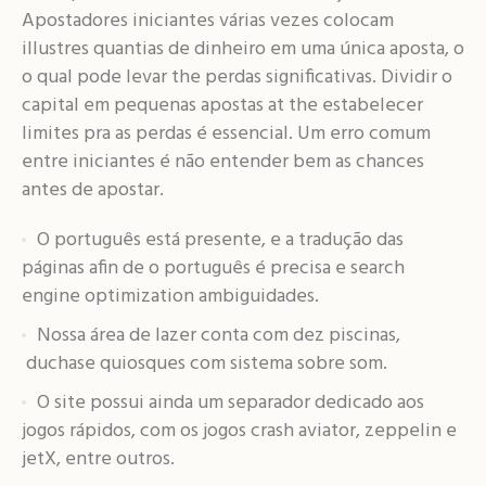
Apostadores iniciantes várias vezes colocam
illustres quantias de dinheiro em uma única aposta, o
o qual pode levar the perdas significativas. Dividir o
capital em pequenas apostas at the estabelecer
limites pra as perdas é essencial. Um erro comum
entre iniciantes é não entender bem as chances
antes de apostar.
O português está presente, e a tradução das
páginas afin de o português é precisa e search
engine optimization ambiguidades.
Nossa área de lazer conta com dez piscinas,
duchase quiosques com sistema sobre som.
O site possui ainda um separador dedicado aos
jogos rápidos, com os jogos crash aviator, zeppelin e
jetX, entre outros.