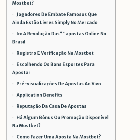
Mostbet?
Jogadores De Embate Famosos Que
Ainda Estão Livres Simply No Mercado
In: A Revolução Das” “apostas Online No
Brasil
Registro E Verificação Na Mostbet
Escolhendo Os Bons Esportes Para
Apostar
Pré-visualizações De Apostas Ao Vivo
Application Benefits
Reputação Da Casa De Apostas
Há Algum Bônus Ou Promoção Disponível
Na Mostbet?
Como Fazer Uma Aposta Na Mostbet?