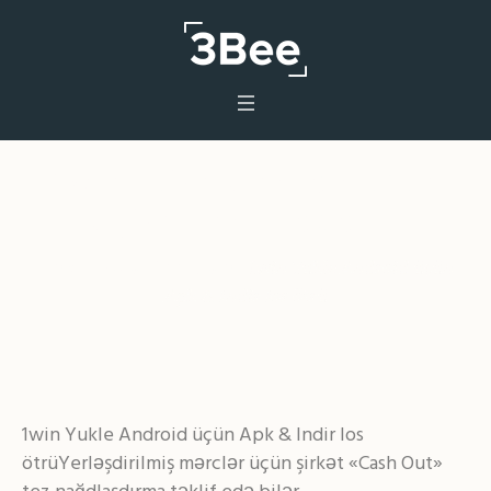
1win Yukle Android üçün
Apk & Indir Ios ötrü
Home
/
1Win AZ Casino
/
1win Yukle Android üçün
Apk & Indir Ios ötrü
1win Yukle Android üçün Apk & Indir Ios
ötrü
Yerləşdirilmiş mərclər üçün şirkət «Cash Out»