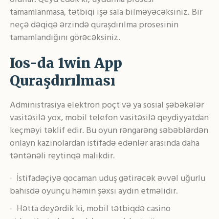
tamamlanmasa, tətbiqi işə sala bilməyəcəksiniz. Bir
neçə dəqiqə ərzində quraşdırılma prosesinin
tamamlandığını görəcəksiniz.
Ios-da 1win App
Quraşdırılması
Administrasiya elektron poçt və ya sosial şəbəkələr
vasitəsilə yox, mobil telefon vasitəsilə qeydiyyatdan
keçməyi təklif edir. Bu oyun rəngarəng səbəblərdən
onlayn kazinolardan istifadə edənlər arasında daha
təntənəli reytinqə malikdir.
İstifadəçiyə qocaman uduş gətirəcək əvvəl uğurlu
bahisdə oyunçu həmin şəxsi aydın etməlidir.
Hətta deyərdik ki, mobil tətbiqdə casino