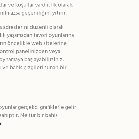
 ve koşullar vardır. İlk olarak,
lmazsa geçerliliğini yitirir.
ş adreslerini düzenli olarak
aklık yaşamadan favori oyunlarına
arın öncelikle web sitelerine
kontrol panelinizden veya
oynamaya başlayabilirsiniz.
 ve bahis çizgileri sunan bir
yunlar gerçekçi grafiklerle gelir
sahiptir. Ne tür bir bahis
.
m