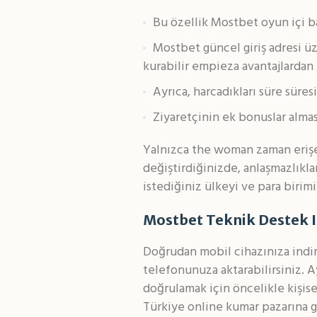
Bu özellik Mostbet oyun içi ba
Mostbet güncel giriş adresi ü
kurabilir empieza avantajlardan
Ayrıca, harcadıkları süre süres
Ziyaretçinin ek bonuslar almas
Yalnızca the woman zaman erişeb
değiştirdiğinizde, anlaşmazlıkla
istediğiniz ülkeyi ve para birim
Mostbet Teknik Destek I
Doğrudan mobil cihazınıza indire
telefonunuza aktarabilirsiniz. 
doğrulamak için öncelikle kişise
Türkiye online kumar pazarına gi