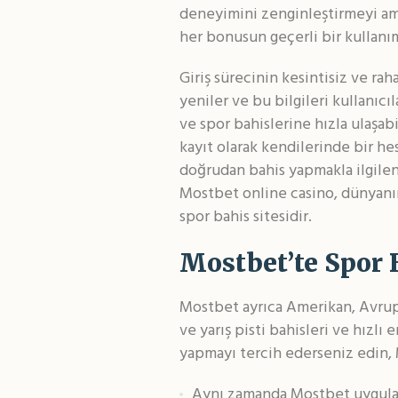
deneyimini zenginleştirmeyi amaç
her bonusun geçerli bir kullanım 
Giriş sürecinin kesintisiz ve ra
yeniler ve bu bilgileri kullanıcı
ve spor bahislerine hızla ulaşabi
kayıt olarak kendilerinde bir h
doğrudan bahis yapmakla ilgilen
Mostbet online casino, dünyanın 
spor bahis sitesidir.
Mostbet’te Spor 
Mostbet ayrıca Amerikan, Avrupa 
ve yarış pisti bahisleri ve hızlı 
yapmayı tercih ederseniz edin, M
Aynı zamanda Mostbet uygulama