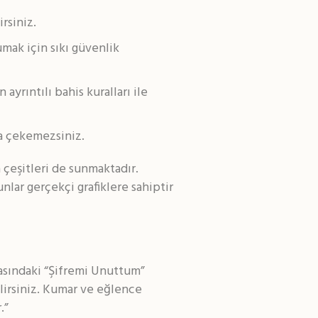
irsiniz.
umak için sıkı güvenlik
yrıntılı bahis kuralları ile
a çekemezsiniz.
 çeşitleri de sunmaktadır.
nlar gerçekçi grafiklere sahiptir
fasındaki “Şifremi Unuttum”
bilirsiniz. Kumar ve eğlence
.”