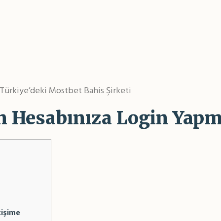
 Türkiye’deki Mostbet Bahis Şirketi
 Hesabınıza Login Yapma
tişime