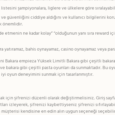
listesini şampiyonalara, liglere ve ülkelere göre sıralayabil
i ve güvenliğini ciddiye aldığını ve kullanıcı bilgilerini kor
k önemlidir.
etmenin ne kadar kolay” “olduğunun yanı sıra reward için a
ra yatıramaz, bahis oynayamaz, casino oynayamaz veya par
ni Bakara empieza Yüksek Limitli Bakara gibi çeşitli bakara
ve bakara gibi çeşitli pasta oyunları da sunmaktadır. Bu oyu
yi oyun deneyimini sunmak için tasarlanmıştır.
 için şifrenizi düzenli olarak değiştirmelisiniz. Giriş say
tları izleyerek, şifrenizi kaybettiyseniz şifrenizi sıfırlaya
n müşterisi kendisine en edin alın uygun seçeneği seçebilir