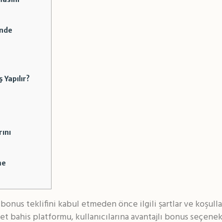
inde
 Yapılır?
ını
me
 bonus teklifini kabul etmeden önce ilgili şartlar ve koşull
t bahis platformu, kullanıcılarına avantajlı bonus seçenek