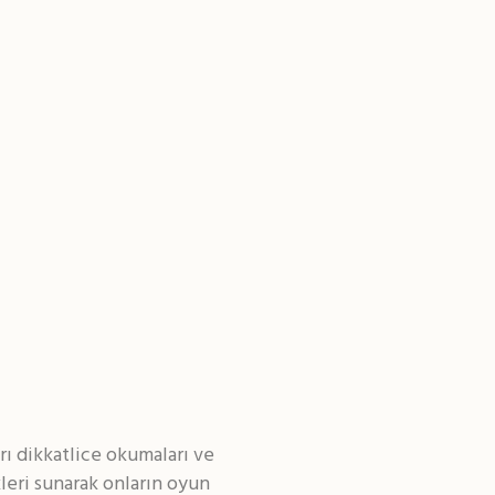
arı dikkatlice okumaları ve
leri sunarak onların oyun