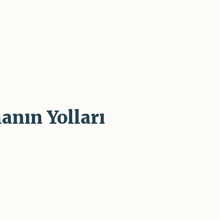
nın Yolları