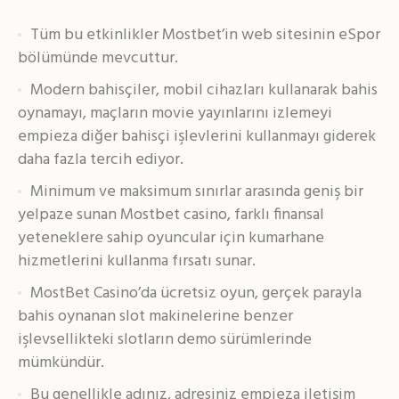
Tüm bu etkinlikler Mostbet’in web sitesinin eSpor
bölümünde mevcuttur.
Modern bahisçiler, mobil cihazları kullanarak bahis
oynamayı, maçların movie yayınlarını izlemeyi
empieza diğer bahisçi işlevlerini kullanmayı giderek
daha fazla tercih ediyor.
Minimum ve maksimum sınırlar arasında geniş bir
yelpaze sunan Mostbet casino, farklı finansal
yeteneklere sahip oyuncular için kumarhane
hizmetlerini kullanma fırsatı sunar.
MostBet Casino’da ücretsiz oyun, gerçek parayla
bahis oynanan slot makinelerine benzer
işlevsellikteki slotların demo sürümlerinde
mümkündür.
Bu genellikle adınız, adresiniz empieza iletişim