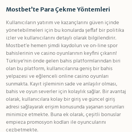
Mostbet’te Para Çekme Yöntemleri
Kullanıcıların yatırım ve kazançlarını güven içinde
yönetebilmeleri için bu konularda şeffaf bir politika
izler ve kullanıcılarını detaylı olarak bilgilendirir.
Mostbet’e hemen şimdi kaydolun ve on-line spor
bahislerinin ve casino oyunlarının keyfini çıkarın!
Türkiye’nin önde gelen bahis platformlarından biri
olan bu platform, kullanıcılarına geniş bir bahis
yelpazesi ve eğlenceli online casino oyunları
sunmakta. Kayıt işleminin sade ve anlaşılır olması,
bahis ve oyun severler için kolaylık sağlar. Bir avantaj
olarak, kullanıcılara kolay bir giriş ve güncel giriş
adresi sağlayarak erişim konusunda yaşanan sorunları
minimize etmekte. Buna ek olarak, çeşitli bonuslar
empieza promosyon kodları ile oyuncularını
cezbetmekte.