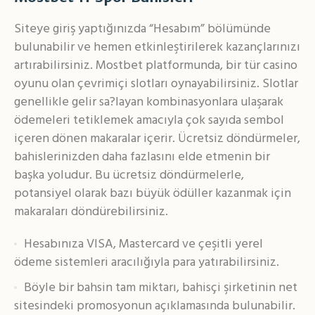
Siteye giriş yaptığınızda “Hesabım” bölümünde
bulunabilir ve hemen etkinleştirilerek kazançlarınızı
artırabilirsiniz. Mostbet platformunda, bir tür casino
oyunu olan çevrimiçi slotları oynayabilirsiniz. Slotlar
genellikle gelir sa?layan kombinasyonlara ulaşarak
ödemeleri tetiklemek amacıyla çok sayıda sembol
içeren dönen makaralar içerir. Ücretsiz döndürmeler,
bahislerinizden daha fazlasını elde etmenin bir
başka yoludur. Bu ücretsiz döndürmelerle,
potansiyel olarak bazı büyük ödüller kazanmak için
makaraları döndürebilirsiniz.
Hesabınıza VISA, Mastercard ve çeşitli yerel
ödeme sistemleri aracılığıyla para yatırabilirsiniz.
Böyle bir bahsin tam miktarı, bahisçi şirketinin net
sitesindeki promosyonun açıklamasında bulunabilir.