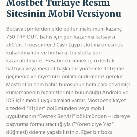
Mostbet Türkiye Resmi
Sitesinin Mobil Versiyonu
Bedava spinlerden elde edilen maksimum kazanç
750 TRY OUT, bahis için geri kazanma katsayısı
x60’dır. Freespinler 3 Cash Egypt slot makinesinde
kullanılmalıdır ve herhangi bir slotta geri
kazanabilirsiniz. Hesabınızı silmek için destek
hattıyla veya mevcut başka bir yöntemle iletişime
geçmeniz ve niyetinizi onlara bildirmeniz gerekir.
Mostbet’in hem bahis bürosunun hem para çevrimiçi
kumarhanenin hizmetlerinin bulunduğu Android ve
iOS için mobil uygulamaları vardır. Mostbet sikayet
sitedeki “Kişiler” bölümünden veya mobil
uygulamanın “Destek Servisi” bölümünden – idareye
başvurma formu aracılığıyla (“Yöneticiye Yaz”
düğmesi) ödeme yapabilirsiniz. Eğer bir boks