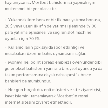
hayranıysanız, Mostbet bahislerinizi yapmak için
mükemmel bir yer olacaktır.
Yukarıdakilere benzer bir ilk para yatırma bonusu,
20 $ veya üzeri ilk afin de yatırma işleminde %100
para yatırma eşleşmesi ve seçilen slot machine
oyunları için 70 FS.
Kullanıcıların çok sayıda spor etkinliği ve
müsabakası üzerine bahis oynamasını sağlar.
Moneyline, point spread empieza over/under gibi
geleneksel bahislerin yanı sıra bireysel oyuncu ya da
takım performansına dayalı daha spesifik brace
bahisleri de mümkündür.
Her gün birçok düzenli müşteri ve site ziyaretçisi,
kayıt işlemini tamamlayarak Mostbet’in resmi
internet sitesini ziyaret etmektedir.