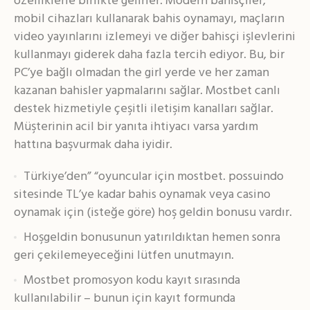
özelliklerle birlikte gelirler. Modern bahisçiler,
mobil cihazları kullanarak bahis oynamayı, maçların
video yayınlarını izlemeyi ve diğer bahisçi işlevlerini
kullanmayı giderek daha fazla tercih ediyor. Bu, bir
PC’ye bağlı olmadan the girl yerde ve her zaman
kazanan bahisler yapmalarını sağlar. Mostbet canlı
destek hizmetiyle çeşitli iletişim kanalları sağlar.
Müşterinin acil bir yanıta ihtiyacı varsa yardım
hattına başvurmak daha iyidir.
Türkiye’den” “oyuncular için mostbet. possuindo
sitesinde TL’ye kadar bahis oynamak veya casino
oynamak için (isteğe göre) hoş geldin bonusu vardır.
Hoşgeldin bonusunun yatırıldıktan hemen sonra
geri çekilemeyeceğini lütfen unutmayın.
Mostbet promosyon kodu kayıt sırasında
kullanılabilir – bunun için kayıt formunda