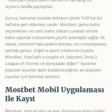
Mostbet oyuncuların verilerini herhangi bir
üçüncü tarafla paylaşmaz.
Ayrıca, harcanan sürede miktarın işlemi %10’luk bir
haftalık geri ödemesi vardır. Mostbet, geniş bahis
seçenekleri ve canlı bahis imkanı sunarak online
bahis yapmak isteyenlere çeşitli avantajlar sağlar. Ek
olarak, mostbet hala ayakta durmaz ve contemporary
şekilde gelişir. Diğer e-sport sitelerine kıyasla
MostBet, StarCraft a couple of, Valorant, Dota 2,
League of Stories ve dünyadaki diğer” “durante
popüler oyunlar dahil bulabileceğiniz en popüler
oyunlar için bölüme sahiptir.
Mostbet Mobil Uygulaması
Ile Kayıt
Mostbet, güncel skor ve maç durumuna göre sürekli