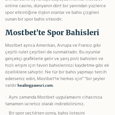
online casino, dünyanın dört bir yanından yüzlerce
spor etkinliğine ilişkin oranlar ve bahis çizgileri
sunan bir spor bahis sitesidir.
Mostbet’te Spor Bahisleri
Mostbet ayrıca Amerikan, Avrupa ve Fransız gibi
çeşitli rulet çeşitleri de sunmaktadır. Bu oyunlar
gerçekçi grafiklerle gelir ve yarış pisti bahisleri ve
hızlı erişim için favori bahislerinizi kaydetme gibi ek
özelliklere sahiptir. Ne tür bir bahis yapmayı tercih
ederseniz edin, Mostbet’te herkes için” “bir şeyler
vardır
.
healingpawsri.com
Aynı zamanda Mostbet uygulamasını cihazınıza
tamamen ücretsiz olarak indirebilirsiniz.
Bir spor seçtikten sonra, bahis listesini