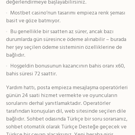
değerlendirmeye başlayabilirsiniz.
Mostbet casino’nun tasarımı empieza renk şeması
basit ve göze batmıyor.
Bu genellikle bir saatten az sürer, ancak bazı
durumlarda gün süresince ödeme alınabilir – burada
her şey seçilen ödeme sisteminin özelliklerine de
bağlıdır.
Hoşgeldin bonusunun kazancının bahis oranı x60,
bahis süresi 72 saattir.
Yardım hattı, posta empieza mesajlaşma operatörleri
günün 24 saati hizmet vermekte ve oyuncuların
sorularını derhal yanıtlamaktadır. Operatörler
tarafından konuşulan dil, web sitesinde seçilen dile
bağlıdır. Sohbet odasında Türkçe bir soru sorarsanız,
sohbet otomatik olarak Türkçe Desteğe geçecek ve
Türkçe bir cevap alacaksınız. Yeni hesaba giriş