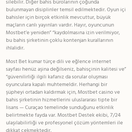
silebilir. Diğer bahis bürolarının çoğunda
bulunmayan disiplinler temsil edilmektedir. Oyun içi
bahisler için birçok etkinlik mevcuttur, büyük
maçların canlı yayınları vardır. Hayır, oyuncunun
Mostbet’e yeniden” “kaydolmasına izin verilmiyor,
bu bahis şirketinin çoklu kontenjan kurallarının
ihlalidir.
Most Bet kumar türçe dili ve eğlence internet
sayfası henüz aşina değilseniz, bahisçinin kalitesi ve”
“güvenilirliği ilgili kafanız da sorular oluşması
oyunculara kapalı muhtemeldir. Herhangi bir
şüpheyi ortadan kaldırmak için, Mostbet casino ve
bahis şirketinin hizmetlerini uluslararası tipte bir
lisans — Curaçao temelinde sunduğunu etkinlik
belirtmekte fayda var. Mostbet Destek ekibi, 7/24
ulaşılabilirliği ve profesyonel çözüm yöntemleri ile
dikkat çekmektedir.