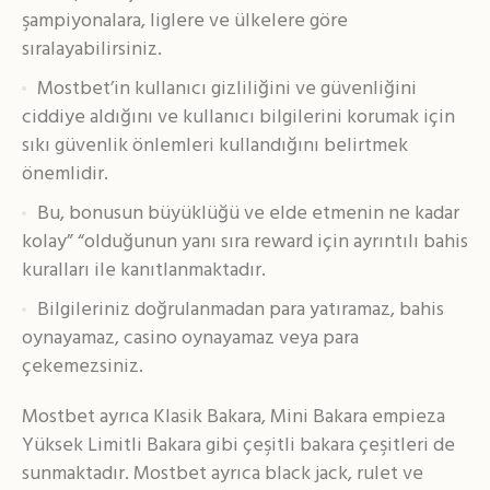
şampiyonalara, liglere ve ülkelere göre
sıralayabilirsiniz.
Mostbet’in kullanıcı gizliliğini ve güvenliğini
ciddiye aldığını ve kullanıcı bilgilerini korumak için
sıkı güvenlik önlemleri kullandığını belirtmek
önemlidir.
Bu, bonusun büyüklüğü ve elde etmenin ne kadar
kolay” “olduğunun yanı sıra reward için ayrıntılı bahis
kuralları ile kanıtlanmaktadır.
Bilgileriniz doğrulanmadan para yatıramaz, bahis
oynayamaz, casino oynayamaz veya para
çekemezsiniz.
Mostbet ayrıca Klasik Bakara, Mini Bakara empieza
Yüksek Limitli Bakara gibi çeşitli bakara çeşitleri de
sunmaktadır. Mostbet ayrıca black jack, rulet ve