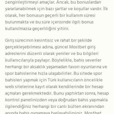
zenginleştirmeyi amaçlar. Ancak, bu bonuslardan
yararlanabilmek için bazı şartlar ve koşullar vardır. İlk
olarak, her bonusun geçerli bir kullanım süresi
bulunmakta ve bu süre içerisinde ilgili bonus
kullanılmazsa geçerliliğini yitirir.
Giriş sürecinin kesintisiz ve rahat bir şekilde
gerçekleşebilmesi adına, güncel Mostbet giriş
adreslerini düzenli olarak yeniler ve bu bilgileri
kullanıcılarıyla paylaşır. Böylelikle, bahis severler
herhangi bir aksaklık yaşamadan favori oyunlarına ve
spor bahislerine hızla ulaşabilirler. Bu sitede spor
bahisleri yapmak için Türk kullanıcıların öncelikle
web sitelerine kayıt olarak kendilerinde bir hesap
açmaları gerekmektedir. Bunu yaptıktan sonra, hesap
kontrol panelinizden veya doğrudan bahis yapmakla
ilgilendiğiniz herhangi bir canlı bülten ekranından
anında bahis oynamaya başlayabilirsiniz. Mostbet