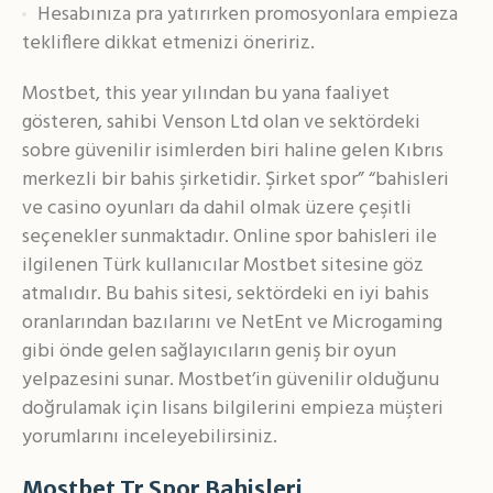
Hesabınıza pra yatırırken promosyonlara empieza
tekliflere dikkat etmenizi öneririz.
Mostbet, this year yılından bu yana faaliyet
gösteren, sahibi Venson Ltd olan ve sektördeki
sobre güvenilir isimlerden biri haline gelen Kıbrıs
merkezli bir bahis şirketidir. Şirket spor” “bahisleri
ve casino oyunları da dahil olmak üzere çeşitli
seçenekler sunmaktadır. Online spor bahisleri ile
ilgilenen Türk kullanıcılar Mostbet sitesine göz
atmalıdır. Bu bahis sitesi, sektördeki en iyi bahis
oranlarından bazılarını ve NetEnt ve Microgaming
gibi önde gelen sağlayıcıların geniş bir oyun
yelpazesini sunar. Mostbet’in güvenilir olduğunu
doğrulamak için lisans bilgilerini empieza müşteri
yorumlarını inceleyebilirsiniz.
Mostbet Tr Spor Bahisleri