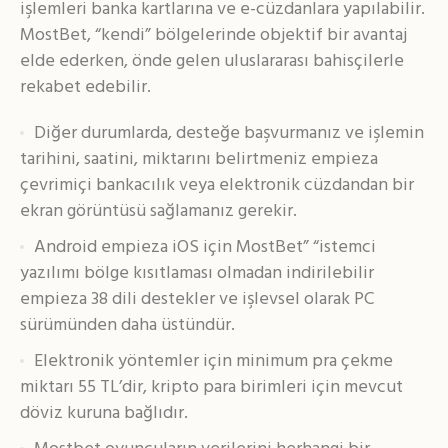
işlemleri banka kartlarına ve e-cüzdanlara yapılabilir.
MostBet, “kendi” bölgelerinde objektif bir avantaj
elde ederken, önde gelen uluslararası bahisçilerle
rekabet edebilir.
Diğer durumlarda, desteğe başvurmanız ve işlemin
tarihini, saatini, miktarını belirtmeniz empieza
çevrimiçi bankacılık veya elektronik cüzdandan bir
ekran görüntüsü sağlamanız gerekir.
Android empieza iOS için MostBet” “istemci
yazılımı bölge kısıtlaması olmadan indirilebilir
empieza 38 dili destekler ve işlevsel olarak PC
sürümünden daha üstündür.
Elektronik yöntemler için minimum pra çekme
miktarı 55 TL’dir, kripto para birimleri için mevcut
döviz kuruna bağlıdır.