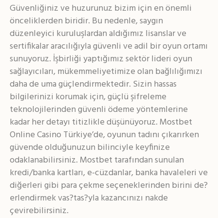
Güvenliğiniz ve huzurunuz bizim için en önemli
önceliklerden biridir. Bu nedenle, saygın
düzenleyici kuruluşlardan aldığımız lisanslar ve
sertifikalar aracılığıyla güvenli ve adil bir oyun ortamı
sunuyoruz. İşbirliği yaptığımız sektör lideri oyun
sağlayıcıları, mükemmeliyetimize olan bağlılığımızı
daha de uma güçlendirmektedir. Sizin hassas
bilgilerinizi korumak için, güçlü şifreleme
teknolojilerinden güvenli ödeme yöntemlerine
kadar her detayı titizlikle düşünüyoruz. Mostbet
Online Casino Türkiye’de, oyunun tadını çıkarırken
güvende olduğunuzun bilinciyle keyfinize
odaklanabilirsiniz. Mostbet tarafından sunulan
kredi/banka kartları, e-cüzdanlar, banka havaleleri ve
diğerleri gibi para çekme seçeneklerinden birini de?
erlendirmek vas?tas?yla kazancınızı nakde
çevirebilirsiniz.